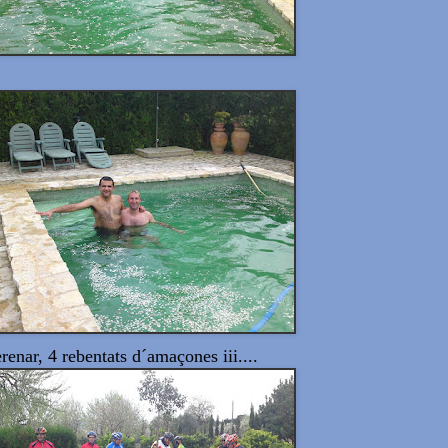
erenar, 4 rebentats d´amaçones iii....