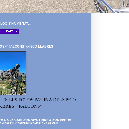
LOG S'HA VISITAT....
OS -" FALCONS" -XISCO LLABRES
TES LES FOTOS PAGINA DE -XISCO
ABRES- "FALCONS"
PA 8-8-26:CAMI SON VIVOT-MURO-SON SERRA-
A-FAR DE CAPDEPERA-INCA- 120 KM!