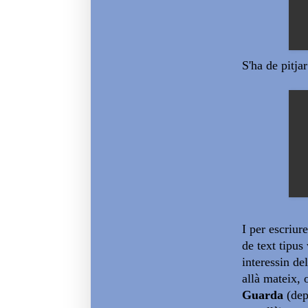
S'ha de pitja
I per escriure
de text tipu
interessin del
allà mateix, 
Guarda
(dep