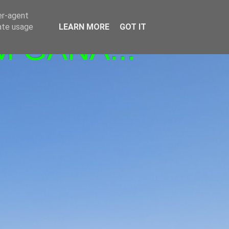
er-agent
rate usage
LEARN MORE
GOT IT
M GANA!!!