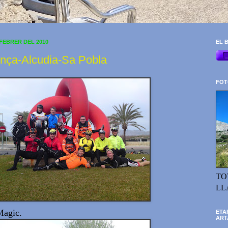
 FEBRER DEL 2010
EL B
ença-Alcudia-Sa Pobla
FOT
TO
LL
Magic.
ETA
ART