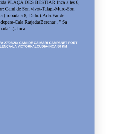
tida PLAÇA DES BESTIAR-Inca-a les 6,
hr: Cami de Son vivot-Talapi-Muro-Son
ra (trobada a 8, 15 hr.)-Arta-Far de
depera-Cala Ratjada(Berenar . " Sa
bada"..)- Inca
PA 27/06/26:-CAMI DE CAIMARI-CAMPANET-PORT
LENÇA-LA VICTORI-ALCUDIA-INCA 80 KM