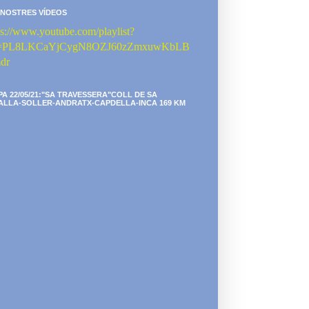
 NOSTRES VÍDEOS
ps://www.youtube.com/playlist?
st=PL8LKCaYjCygN8OZJ60zZmxuwKbLB
dr
PA 22/05/21:"SA TRAVESSERA"COLL DE SA
ALLA-SOLLER-ANDRATX-CAPDELLA-INCA 169 KM