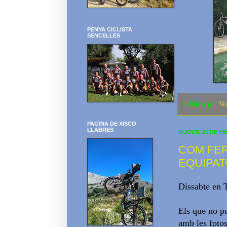
PENYA CICLISTA
SENCELLES
Publicat per
Vo
PAGINA DE XISCO
LLABRES
DIJOUS, 25 DE F
COM FER
EQUIPA
Dissabte en T
Els que no p
amb les fotos