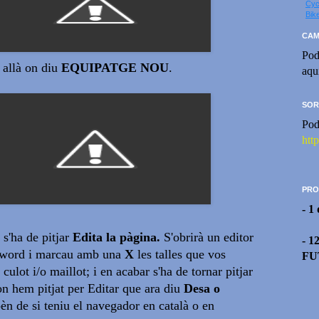
Cyc
Bik
CAM
Pod
r allà on diu
EQUIPATGE NOU
.
aqu
SOR
Pod
htt
PRO
- 1
 s'ha de pitjar
Edita la pàgina.
S'obrirà un editor
- 1
s word i marcau amb una
X
les talles que vos
FU
 culot i/o maillot; i en acabar s'ha de tornar pitjar
on hem pitjat per Editar que ara diu
Desa o
èn de si teniu el navegador en català o en