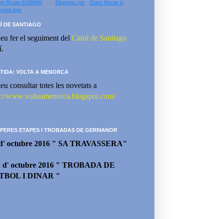
le Route 8398880
- via
Bikemap.net
-
Open Route in
emap App
Í DE SANTIAGO
eu fer el seguiment del
Camí de Santiago
í.
TIDA: VOLTA A MENORCA
eu consultar totes les novetats a
p://www.voltaamenorca.blogspot.com/
PERES ETAPES I TROBADAS DE GERMANOR
 d' octubre 2016 " SA TRAVASSERA"
2 d' octubre 2016 " TROBADA DE
TBOL I DINAR "