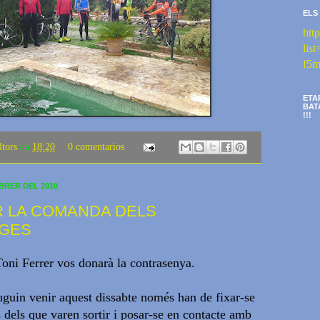
ELS
htt
li
f5m
ETA
BAT
!!!
ltors
en
18:20
0 comentarios
EBRER DEL 2010
 LA COMANDA DELS
TGES
oni Ferrer vos donarà la contrasenya.
uguin venir aquest dissabte només han de fixar-se
 dels que varen sortir i posar-se en contacte amb