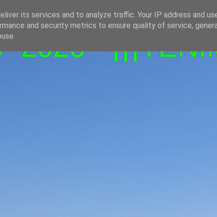
liver its services and to analyze traffic. Your IP address and us
rmance and security metrics to ensure quality of service, gene
-2026 - ¡¡¡TENI
buse.