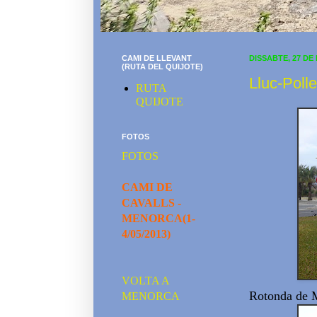
CAMI DE LLEVANT
DISSABTE, 27 DE
(RUTA DEL QUIJOTE)
Lluc-Poll
RUTA
QUIJOTE
FOTOS
FOTOS
CAMI DE
CAVALLS -
MENORCA(1-
4/05/2013)
VOLTA A
Rotonda de 
MENORCA