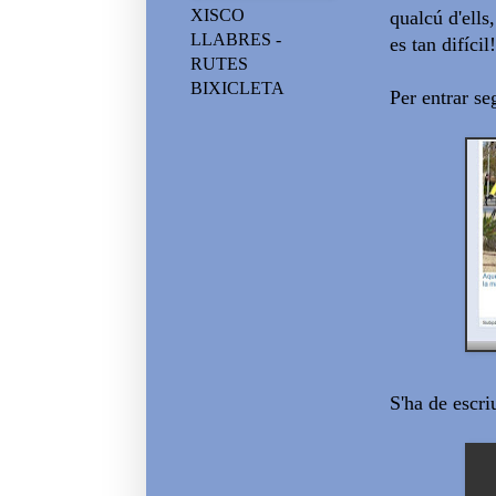
XISCO
qualcú d'ells
LLABRES -
es tan difícil!
RUTES
BIXICLETA
Per entrar se
S'ha de escri