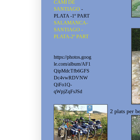
CAMI DE
SANTIAGO
-
PLATA -1º PART
SALAMANCA-
SANTIAGO -
PLATA-2º PART
https://photos.goog
le.com/album/AF1
QipMdcTfb6GFS
Dc4vwRDVNW
QiFo1Q-
qWpjZqFsJSd
2 plats per b