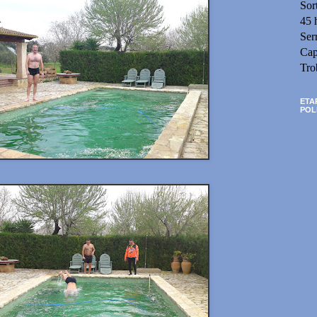
Sor
45 
Ser
Cap
Tro
ETA
POL