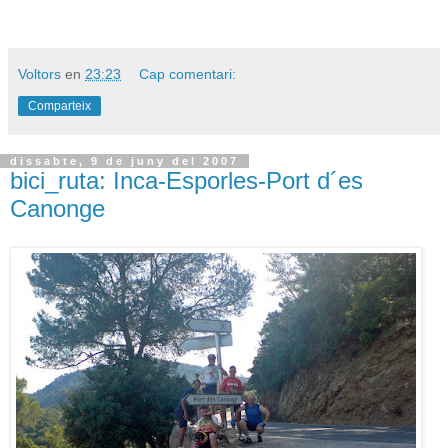
Voltors
en
23:23
Cap comentari:
Comparteix
dissabte, 9 de juny del 2007
bici_ruta: Inca-Esporles-Port d´es
Canonge