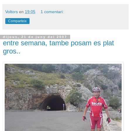
Voltors
en
19:05
1 comentari:
Comparteix
dijous, 21 de juny del 2007
entre semana, tambe posam es plat
gros..