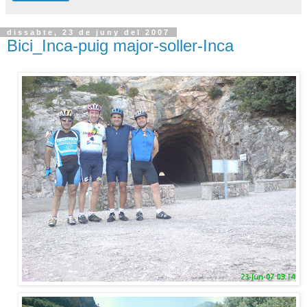
dissabte, 23 de juny del 2007
Bici_Inca-puig major-soller-Inca