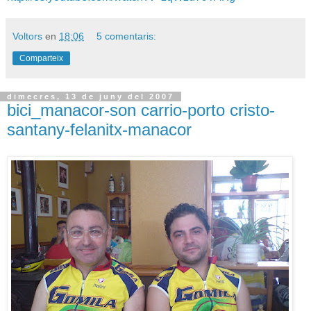
Voltors
en
18:06
5 comentaris:
Comparteix
dimecres, 13 de juny del 2007
bici_manacor-son carrio-porto cristo-
santany-felanitx-manacor