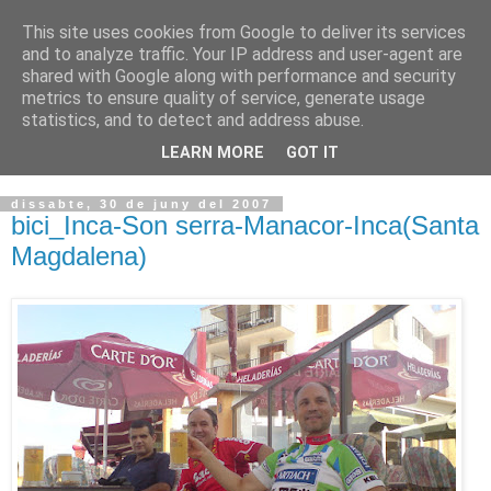
This site uses cookies from Google to deliver its services
VOLTORS -2026 -
and to analyze traffic. Your IP address and user-agent are
shared with Google along with performance and security
¡¡¡TENIM GANA!!!
metrics to ensure quality of service, generate usage
statistics, and to detect and address abuse.
I NO FEIM ...
LEARN MORE
GOT IT
dissabte, 30 de juny del 2007
bici_Inca-Son serra-Manacor-Inca(Santa
Magdalena)