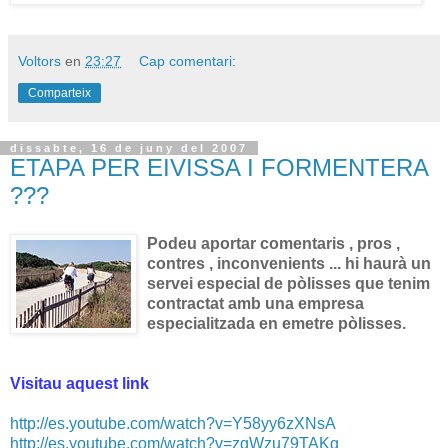
Voltors
en
23:27
Cap comentari:
Comparteix
dissabte, 16 de juny del 2007
ETAPA PER EIVISSA I FORMENTERA
???
Podeu aportar comentaris , pros ,
contres , inconvenients ... hi haurà un
servei especial de pòlisses que tenim
contractat amb una empresa
especialitzada en emetre pòlisses.
Visitau aquest link
http://es.youtube.com/watch?v=Y58yy6zXNsA
http://es.youtube.com/watch?v=zqWzu79TAKg