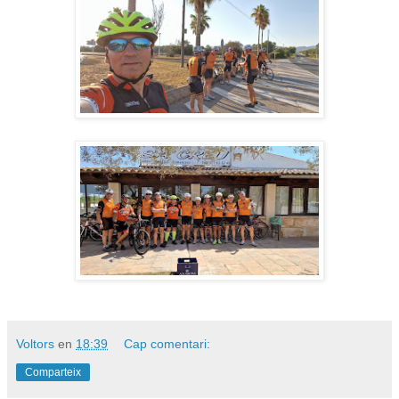
Voltors
en
18:39
Cap comentari:
Comparteix