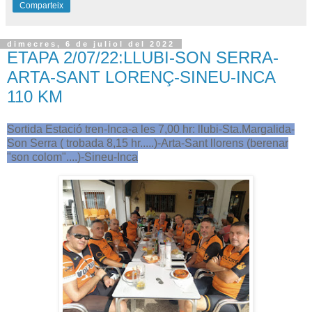
Comparteix
dimecres, 6 de juliol del 2022
ETAPA 2/07/22:LLUBI-SON SERRA-
ARTA-SANT LORENÇ-SINEU-INCA
110 KM
Sortida Estació tren-Inca-a les 7,00 hr: llubi-Sta.Margalida-
Son Serra ( trobada 8,15 hr.....)-Arta-Sant llorens (berenar
"son colom"....)-Sineu-Inca