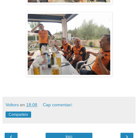
Voltors
en
18:08
Cap comentari:
Comparteix
‹
›
Inici