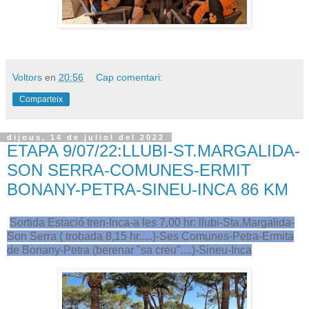
Voltors
en
20:56
Cap comentari:
Comparteix
dijous, 14 de juliol del 2022
ETAPA 9/07/22:LLUBI-ST.MARGALIDA-
SON SERRA-COMUNES-ERMIT
BONANY-PETRA-SINEU-INCA 86 KM
Sortida Estació tren-Inca-a les 7,00 hr: llubi-Sta.Margalida-
Son Serra ( trobada 8,15 hr.....)-Ses Comunes-Petra-Ermita
de Bonany-Petra (berenar "sa creu"....)-Sineu-Inca