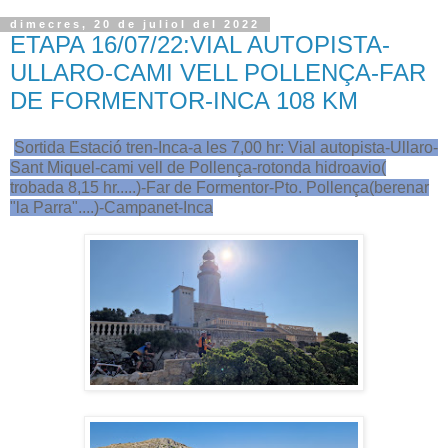
dimecres, 20 de juliol del 2022
ETAPA 16/07/22:VIAL AUTOPISTA-
ULLARO-CAMI VELL POLLENÇA-FAR
DE FORMENTOR-INCA 108 KM
Sortida Estació tren-Inca-a les 7,00 hr: Vial autopista-Ullaro-
Sant Miquel-cami vell de Pollença-rotonda hidroavio(
trobada 8,15 hr.....)-Far de Formentor-Pto. Pollença(berenar
"la Parra"....)-Campanet-Inca