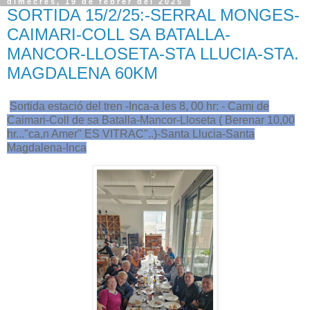
dimecres, 19 de febrer del 2025
SORTIDA 15/2/25:-SERRAL MONGES-
CAIMARI-COLL SA BATALLA-
MANCOR-LLOSETA-STA LLUCIA-STA.
MAGDALENA 60KM
Sortida estació del tren -Inca-a les 8, 00 hr: - Cami de
Caimari-Coll de sa Batalla-Mancor-Lloseta ( Berenar 10,00
hr..."ca,n Amer" ES VITRAC"..)-Santa Llucia-Santa
Magdalena-Inca