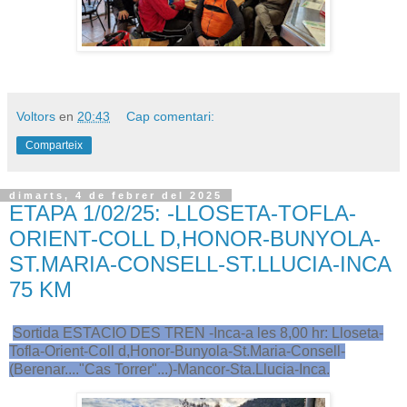
Voltors
en
20:43
Cap comentari:
Comparteix
dimarts, 4 de febrer del 2025
ETAPA 1/02/25: -LLOSETA-TOFLA-
ORIENT-COLL D,HONOR-BUNYOLA-
ST.MARIA-CONSELL-ST.LLUCIA-INCA
75 KM
Sortida ESTACIO DES TREN -Inca-a les 8,00 hr: Lloseta-
Tofla-Orient-Coll d,Honor-Bunyola-St.Maria-Consell-
(Berenar...."Cas Torrer"...)-Mancor-Sta.Llucia-Inca.