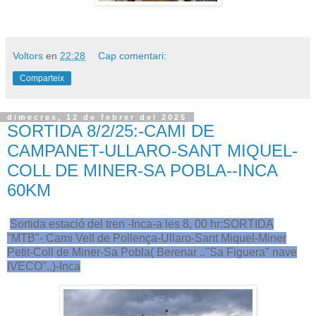
Voltors
en
22:28
Cap comentari:
Comparteix
dimecres, 12 de febrer del 2025
SORTIDA 8/2/25:-CAMI DE
CAMPANET-ULLARO-SANT MIQUEL-
COLL DE MINER-SA POBLA--INCA
60KM
Sortida estació del tren -Inca-a les 8, 00 hr:SORTIDA
"MTB"- Cami Vell de Pollença-Ullaro-Sant Miquel-Miner
Petit-Coll de Miner-Sa Pobla( Berenar .."Sa Figuera" nave
IVECO"..)-Inca