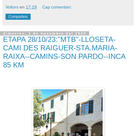
Voltors
en
17:19
Cap comentari:
Comparteix
dimecres, 1 de novembre del 2023
ETAPA 28/10/23:"MTB"-LLOSETA-
CAMI DES RAIGUER-STA.MARIA-
RAIXA--CAMINS-SON PARDO--INCA
85 KM