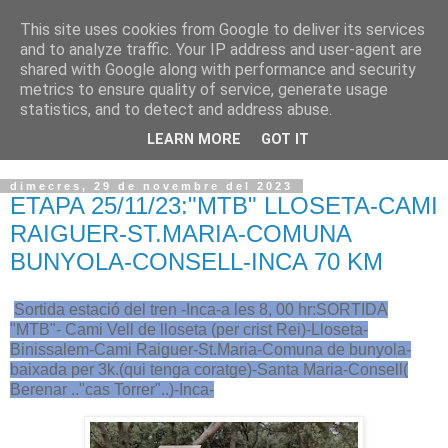
This site uses cookies from Google to deliver its services
VOLTORS -2026 -
and to analyze traffic. Your IP address and user-agent are
shared with Google along with performance and security
¡¡¡TENIM GANA!!!
metrics to ensure quality of service, generate usage
statistics, and to detect and address abuse.
I NO FEIM ...
LEARN MORE
GOT IT
dimecres, 29 de novembre del 2023
ETAPA 25/11/23:"MTB" LLOSETA-CAMI
RAIGUER-ST.MARIA-COMUNA
BUNYOLA-CONSELL-INCA 70 KM
Sortida estació del tren -Inca-a les 8, 00 hr:SORTIDA
"MTB"- Cami Vell de lloseta (per crist Rei)-Lloseta-
Binissalem-Cami Raiguer-St.Maria-Comuna de bunyola-
baixada per 3k.(qui tenga coratge)-Santa Maria-Consell(
Berenar .."cas Torrer"..)-Inca-