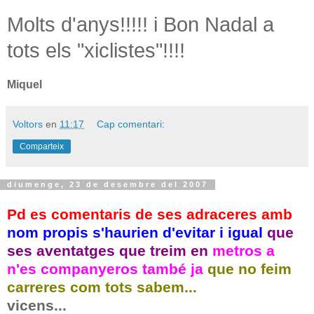
Molts d'anys!!!!! i Bon Nadal a
tots els "xiclistes"!!!!
Miquel
Voltors
en
11:17
Cap comentari:
Comparteix
diumenge, 23 de desembre del 2007
Pd es comentaris de ses adraceres amb
nom propis s'haurien d'evitar i igual
que
ses aventatges que treim en
metros a
n'es companyeros també ja
que no feim
carreres com tots sabem...
vicens...