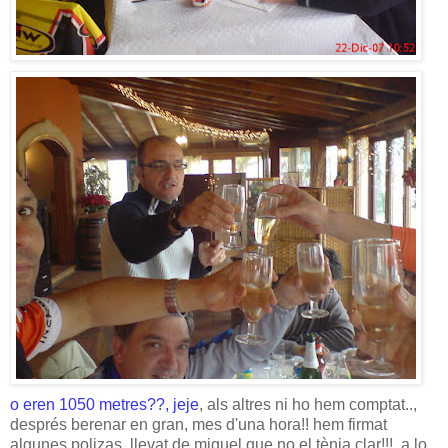
o eren 1050 metres??, jeje
, als altres ni ho hem comptat..,
després berenar en gran, mes d'una hora!! hem firmat
algunes polizas, llevat de miquel que no el tènia clar!!!, a lo