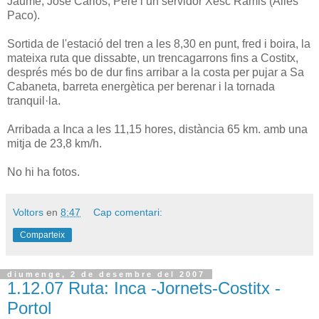
Jaume, José Carlos, Pere i un servidor Xesc Ramis (Àlies
Paco).
Sortida de l'estació del tren a les 8,30 en punt, fred i boira, la
mateixa ruta que dissabte, un trencagarrons fins a Costitx,
després més bo de dur fins arribar a la costa per pujar a Sa
Cabaneta, barreta energètica per berenar i la tornada
tranquil·la.
Arribada a Inca a les 11,15 hores, distància 65 km. amb una
mitja de 23,8 km/h.
No hi ha fotos.
Voltors
en
8:47
Cap comentari:
Comparteix
diumenge, 2 de desembre del 2007
1.12.07 Ruta: Inca -Jornets-Costitx -
Portol