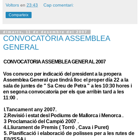
Voltors
en
23:43
Cap comentari:
Comparteix
dimarts, 11 de desembre del 2007
CONVOCATÒRIA ASSEMBLEA
GENERAL
CONVOCATORIA ASSEMBLEA GENERAL 2007
Vos convoco per indicació del president a la propera
Assemblea
General que tindrá lloc
el proper día 22 a la
sala de juntes de " Sa
Creu de Petra " a les 10:30 hores i
en segona convocatoria per els
que arribin tard a les
11:00 .
l.Tancament any 2007.
2.Revisió i estat desl Podiums de Mallorca i Menorca .
3 Proclamació del Campió 2007 .
4.Lliurament de Premis ( Torró , Cava i Puret)
5. Planificació i elaboració de polisses per a les rutes de
EIVISSA i