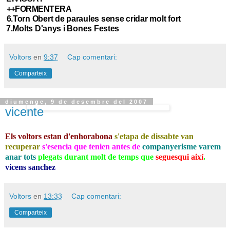
++FORMENTERA
6.Torn Obert de paraules sense cridar molt fort
7.Molts D'anys i Bones Festes
Voltors
en
9:37
Cap comentari:
Comparteix
diumenge, 9 de desembre del 2007
vicente
Els voltors estan d'enhorabona
s'etapa de dissabte van
recuperar
s'esencia que tenien
antes de
companyerisme varem
anar tots
plegats durant molt de temps que
seguesqui així
.
vicens sanchez
Voltors
en
13:33
Cap comentari:
Comparteix