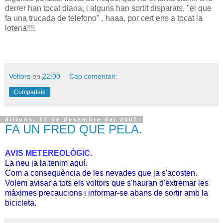
derrer han tocat diana, i alguns han sortit disparats, "el que
fa una trucada de telefono" , h aaa, por cert ens a tocat la
loteria!!!!
Voltors
en
22:00
Cap comentari:
Comparteix
dilluns, 17 de desembre del 2007
FA UN FRED QUE PELA.
AVIS METEREOLÒGIC.
La neu ja la tenim aquí.
Com a consequència de les nevades que ja s'acosten.
Volem avisar a tots els voltors que s'hauran d'extremar les
màximes precaucions i informar-se abans de sortir amb la
bicicleta.