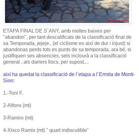
ETAPA FINAL DE S´ANY, amb moltes baixes per
"abandon", per tant descalificats de la classificació final de
sa Temporada, jejeje.. (el ciclisme es així de dur i injust) si
abandonas perds tots es punts de sa temporada, ara bé, si
justifiquen ses absencies, sels inclourà a la classificació
general , als darrers llocs, per supost....
així ha quedat la classificació de l´etapa a l´Ermita de Monti-
Sion:
1.-Toni F.
2-Alfons (mt)
3-Ramiro (mt)
4-Xisco Ramis (mt) " quart indiscutible"