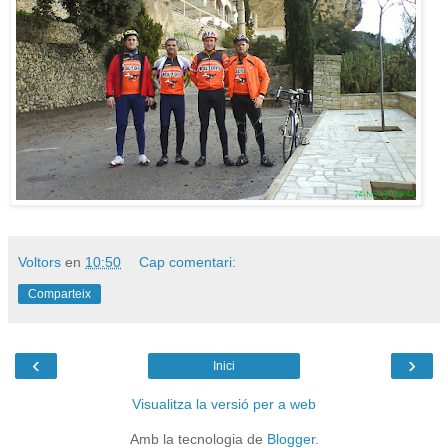
Voltors
en
10:50
Cap comentari:
Comparteix
‹
›
Inici
Visualitza la versió per a web
Amb la tecnologia de
Blogger
.