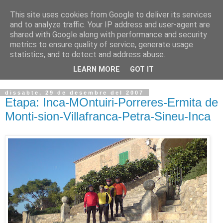
This site uses cookies from Google to deliver its services
VOLTORS -2026 -
and to analyze traffic. Your IP address and user-agent are
shared with Google along with performance and security
¡¡¡TENIM GANA!!!
metrics to ensure quality of service, generate usage
statistics, and to detect and address abuse.
I NO FEIM ...
LEARN MORE
GOT IT
dissabte, 29 de desembre del 2007
Etapa: Inca-MOntuiri-Porreres-Ermita de
Monti-sion-Villafranca-Petra-Sineu-Inca