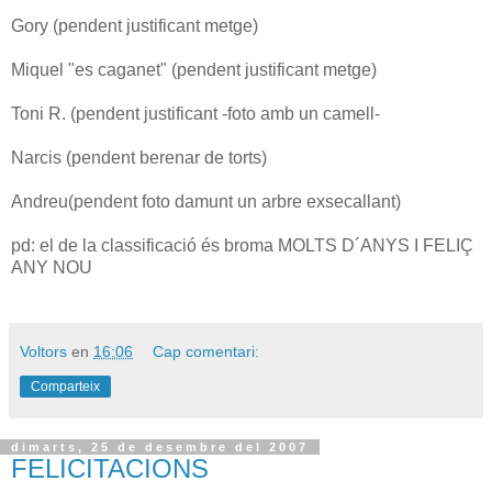
Gory (pendent justificant metge)
Miquel "es caganet" (pendent justificant metge)
Toni R. (pendent justificant -foto amb un camell-
Narcis (pendent berenar de torts)
Andreu(pendent foto damunt un arbre exsecallant)
pd: el de la classificació és broma MOLTS D´ANYS I FELIÇ
ANY NOU
Voltors
en
16:06
Cap comentari:
Comparteix
dimarts, 25 de desembre del 2007
FELICITACIONS