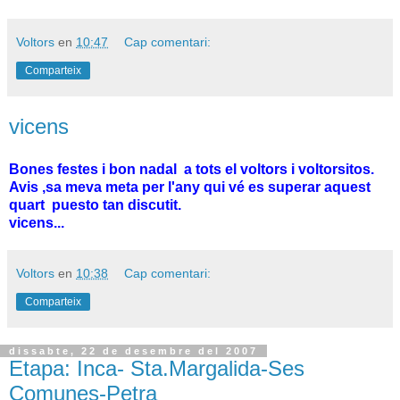
Voltors
en
10:47
Cap comentari:
Comparteix
vicens
Bones festes i bon nadal a tots el voltors i voltorsitos.
Avis ,sa meva meta per l'any qui vé es superar aquest
quart puesto tan discutit.
vicens...
Voltors
en
10:38
Cap comentari:
Comparteix
dissabte, 22 de desembre del 2007
Etapa: Inca- Sta.Margalida-Ses
Comunes-Petra