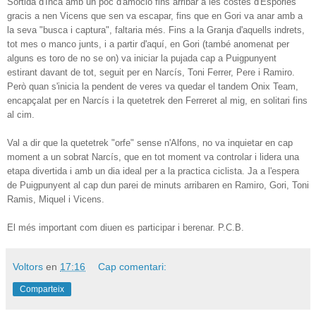
Sortida d'Inca amb un poc d'amoció fins arribar a les costes d'Esporles
gracis a nen Vicens que sen va escapar, fins que en Gori va anar amb a
la seva "busca i captura", faltaria més. Fins a la Granja d'aquells indrets,
tot mes o manco junts, i a partir d'aquí, en Gori (també anomenat per
alguns es toro de no se on) va iniciar la pujada cap a Puigpunyent
estirant davant de tot, seguit per en Narcís, Toni Ferrer, Pere i Ramiro.
Però quan s'inicia la pendent de veres va quedar el tandem Onix Team,
encapçalat per en Narcís i la quetetrek den Ferreret al mig, en solitari fins
al cim.
Val a dir que la quetetrek "orfe" sense n'Alfons, no va inquietar en cap
moment a un sobrat Narcís, que en tot moment va controlar i lidera una
etapa divertida i amb un dia ideal per a la practica ciclista. Ja a l'espera
de Puigpunyent al cap dun parei de minuts arribaren en Ramiro, Gori, Toni
Ramis, Miquel i Vicens.
El més important com diuen es participar i berenar. P.C.B.
Voltors
en
17:16
Cap comentari:
Comparteix