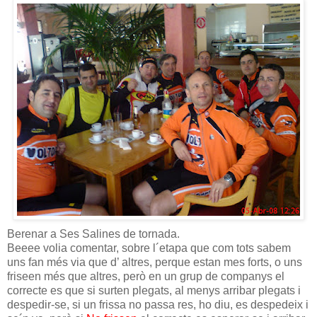
Berenar a Ses Salines de tornada.
Beeee volia comentar, sobre l´etapa que com tots sabem
uns fan més via que d’ altres, perque estan mes forts, o uns
friseen més que altres, però en un grup de companys el
correcte es que si surten plegats, al menys arribar plegats i
despedir-se, si un frissa no passa res, ho diu, es despedeix i