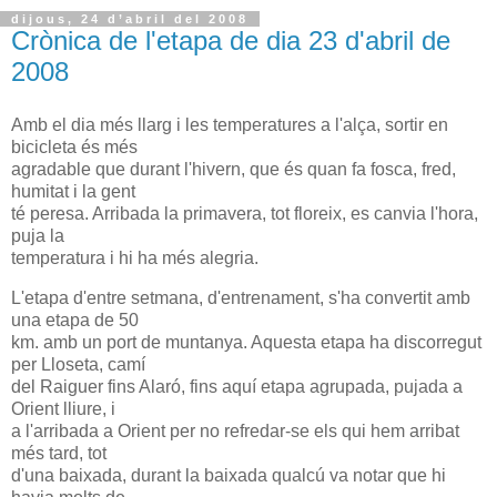
dijous, 24 d’abril del 2008
Crònica de l'etapa de dia 23 d'abril de
2008
Amb el dia més llarg i les temperatures a l'alça, sortir en
bicicleta és més
agradable que durant l'hivern, que és quan fa fosca, fred,
humitat i la gent
té peresa. Arribada la primavera, tot floreix, es canvia l'hora,
puja la
temperatura i hi ha més alegria.
L'etapa d'entre setmana, d'entrenament, s'ha convertit amb
una etapa de 50
km. amb un port de muntanya. Aquesta etapa ha discorregut
per Lloseta, camí
del Raiguer fins Alaró, fins aquí etapa agrupada, pujada a
Orient lliure, i
a l'arribada a Orient per no refredar-se els qui hem arribat
més tard, tot
d'una baixada, durant la baixada qualcú va notar que hi