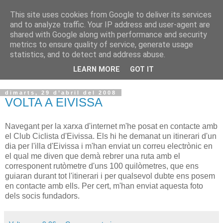
This site uses cookies from Google to deliver its services
VOLTORS -2026 -
and to analyze traffic. Your IP address and user-agent are
shared with Google along with performance and security
¡¡¡TENIM GANA!!!
metrics to ensure quality of service, generate usage
statistics, and to detect and address abuse.
I NO FEIM ...
LEARN MORE
GOT IT
dimarts, 29 d’abril del 2008
VOLTA A EIVISSA
Navegant per la xarxa d'internet m'he posat en contacte amb
el Club Ciclista d'Eivissa. Els hi he demanat un itinerari d'un
dia per l'illa d'Eivissa i m'han enviat un correu electrònic en
el qual me diven que demà rebrer una ruta amb el
corresponent rutòmetre d'uns 100 quilòmetres, que ens
guiaran durant tot l'itinerari i per qualsevol dubte ens posem
en contacte amb ells. Per cert, m'han enviat aquesta foto
dels socis fundadors.