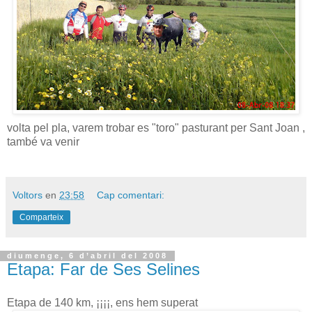
volta pel pla, varem trobar es "toro" pasturant per Sant Joan ,
també va venir
Voltors
en
23:58
Cap comentari:
Comparteix
diumenge, 6 d’abril del 2008
Etapa: Far de Ses Selines
Etapa de 140 km, ¡¡¡¡, ens hem superat