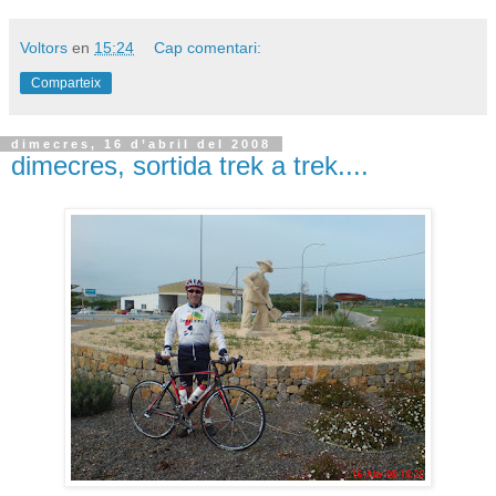
Voltors
en
15:24
Cap comentari:
Comparteix
dimecres, 16 d’abril del 2008
dimecres, sortida trek a trek....