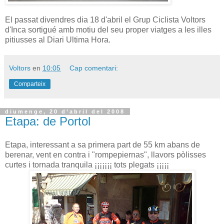
El passat divendres dia 18 d'abril el Grup Ciclista Voltors
d'Inca sortigué amb motiu del seu proper viatges a les illes
pitiusses al Diari Ultima Hora.
Voltors
en
10:05
Cap comentari:
Comparteix
diumenge, 20 d’abril del 2008
Etapa: de Portol
Etapa, interessant a sa primera part de 55 km abans de
berenar, vent en contra i "rompepiernas", llavors pòlisses
curtes i tornada tranquila ¡¡¡¡¡¡¡ tots plegats ¡¡¡¡¡