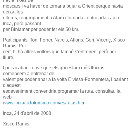
havia molts de
moscars i va haver de tornar a pujar a Orient perquè havia
deixat les
ulleres, reagrupament a Alaró i tornada controlada cap a
Inca, però passant
per Biniamar per poder fer els 50 km.
Participants: Toni Ferrer, Narcís, Alfons, Gori, Vicenç, Xisco
Ramis. Per
cert, hi ha altres voltors que també s'entrenen, però per
lliure.
I per acabar, convé que els qui estam més fluixos
comencem a entrenar de
valent per poder anar a la volta Eivissa-Formentera, i parlant
d'aquest
esdeveniment convendria programar la ruta, consultau la
web
www.ibizacicloturismo.com/es/rutas.htm
Inca, 24 d'abril de 2008
Xisco Ramis