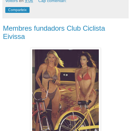
Voltors
en
9:06
Cap comentari:
Comparteix
Membres fundadors Club Ciclista
Eivissa