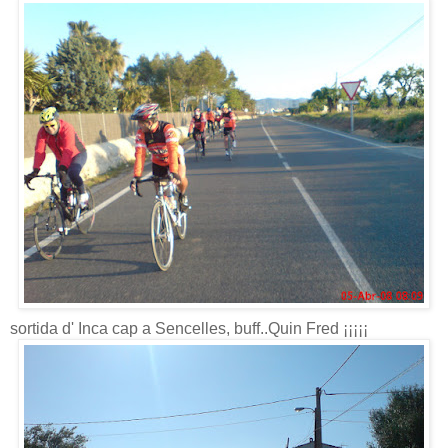
sortida d' Inca cap a Sencelles, buff..Quin Fred ¡¡¡¡¡