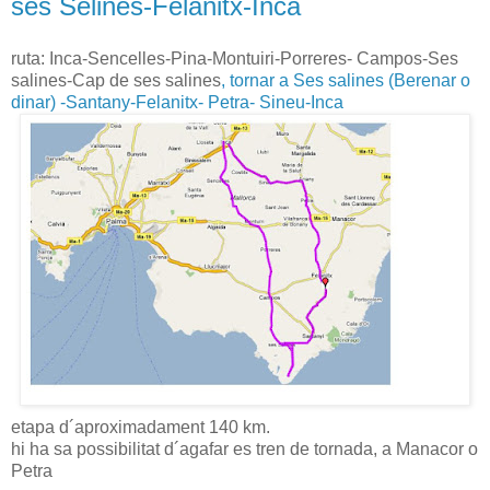
ses Selines-Felanitx-Inca
ruta: Inca-Sencelles-Pina-Montuiri-Porreres- Campos-Ses
salines-Cap de ses salines
, tornar a Ses salines (Berenar o
dinar) -Santany-Felanitx- Petra- Sineu-Inca
etapa d´aproximadament 140 km.
hi ha sa possibilitat d´agafar es tren de tornada, a Manacor o
Petra