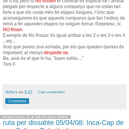
se´n va, però si
No frissen
el correcte es esperar-se i arribar
plegats per respecte a alguns companys que no estan tan
forts o que els costa més fer etapes llargues, l’únic que
aconseguirem és que aquests companys que fan l’esforç de
venir a fer aquestes etapes no vulguin tornar. Repetesc, si
NO frisen.
Exemple de No frissar: és igual arribar a les 2 o les 3 o les 4
...etc...
Això que pareix una xorrada, per els que queden darrera és
important: al menys
despedir-se.
Be, això és el que hi ha, "buen rollito...."
Toni F.
Voltors
en
0:47
Cap comentari:
Comparteix
dimecres, 2 d’abril del 2008
ruta per dissabte 05/04/08: Inca-Cap de