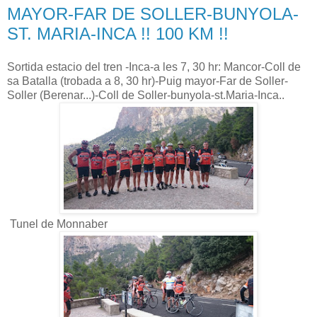
MAYOR-FAR DE SOLLER-BUNYOLA-
ST. MARIA-INCA !! 100 KM !!
Sortida estacio del tren -Inca-a les 7, 30 hr: Mancor-Coll de
sa Batalla (trobada a 8, 30 hr)-Puig mayor-Far de Soller-
Soller (Berenar...)-Coll de Soller-bunyola-st.Maria-Inca..
Tunel de Monnaber