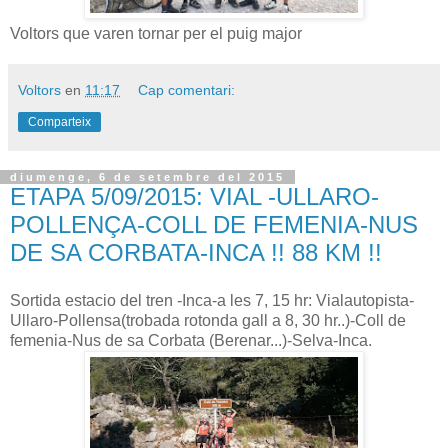
Voltors que varen tornar per el puig major
Voltors
en
11:17
Cap comentari:
Comparteix
diumenge, 6 de setembre del 2015
ETAPA 5/09/2015: VIAL -ULLARO-
POLLENÇA-COLL DE FEMENIA-NUS
DE SA CORBATA-INCA !! 88 KM !!
Sortida estacio del tren -Inca-a les 7, 15 hr: Vialautopista-
Ullaro-Pollensa(trobada rotonda gall a 8, 30 hr..)-Coll de
femenia-Nus de sa Corbata (Berenar...)-Selva-Inca.