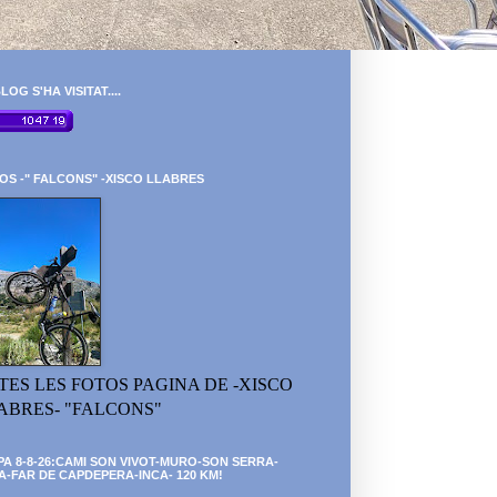
LOG S'HA VISITAT....
OS -" FALCONS" -XISCO LLABRES
TES LES FOTOS PAGINA DE -XISCO
ABRES- "FALCONS"
PA 8-8-26:CAMI SON VIVOT-MURO-SON SERRA-
A-FAR DE CAPDEPERA-INCA- 120 KM!