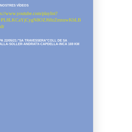
 NOSTRES VÍDEOS
ps://www.youtube.com/playlist?
st=PL8LKCaYjCygN8OZJ60zZmxuwKbLB
dr
PA 22/05/21:"SA TRAVESSERA"COLL DE SA
ALLA-SOLLER-ANDRATX-CAPDELLA-INCA 169 KM