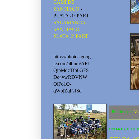
CAMI DE
SANTIAGO
-
PLATA -1º PART
SALAMANCA-
SANTIAGO -
PLATA-2º PART
https://photos.goog
le.com/album/AF1
QipMdcTfb6GFS
Dc4vwRDVNW
QiFo1Q-
qWpjZqFsJSd
Publicat per
Vo
DIMARTS, 16 DE 