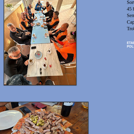
Sor
45 
Ser
Cap
Tro
ETA
POL