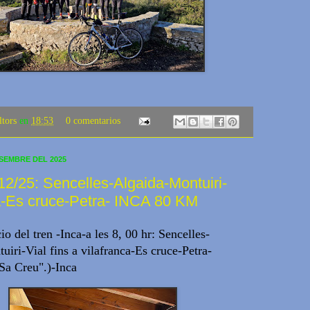
ltors
en
18:53
0 comentarios
ESEMBRE DEL 2025
2/25: Sencelles-Algaida-Montuiri-
a-Es cruce-Petra- INCA 80 KM
io del tren -Inca-a les 8, 00 hr: Sencelles-
iri-Vial fins a vilafranca-Es cruce-Petra-
"Sa Creu".)-Inca