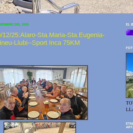
ESEMBRE DEL 2025
EL B
12/25:Alaro-Sta.Maria-Sta.Eugenia-
ineu-Llubi--Sport Inca 75KM
FOT
TO
LL
ETA
ART