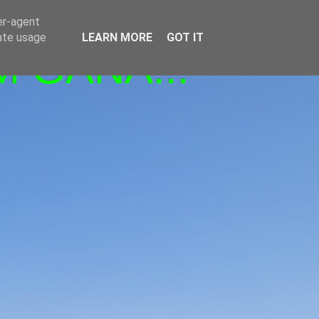
er-agent
rate usage
LEARN MORE
GOT IT
M GANA!!!