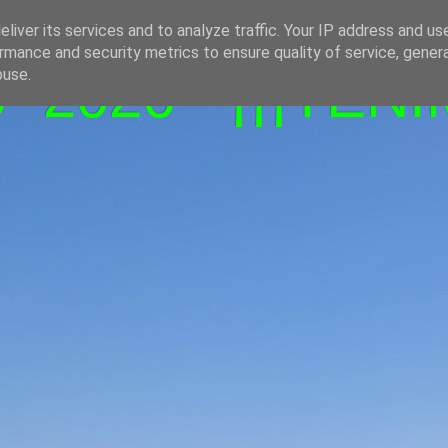
liver its services and to analyze traffic. Your IP address and us
rmance and security metrics to ensure quality of service, gene
-2026 - ¡¡¡TENI
buse.