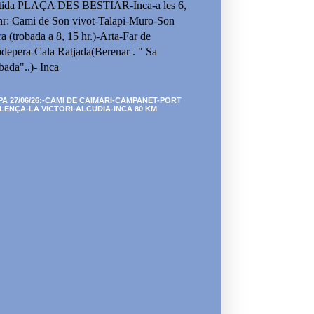
tida PLAÇA DES BESTIAR-Inca-a les 6,
hr: Cami de Son vivot-Talapi-Muro-Son
ra (trobada a 8, 15 hr.)-Arta-Far de
depera-Cala Ratjada(Berenar . " Sa
bada"..)- Inca
PA 27/06/26:-CAMI DE CAIMARI-CAMPANET-PORT
LENÇA-LA VICTORI-ALCUDIA-INCA 80 KM