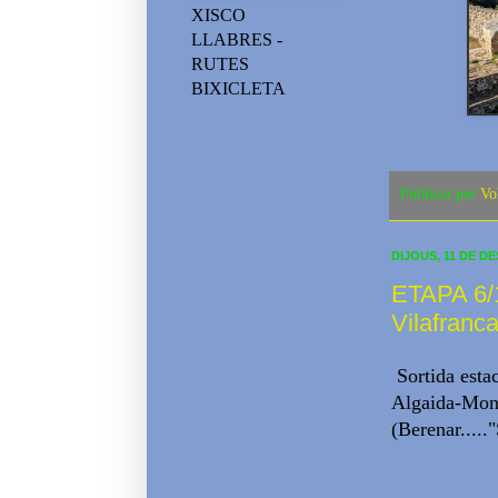
XISCO
LLABRES -
RUTES
BIXICLETA
Publicat per
Vo
DIJOUS, 11 DE D
ETAPA 6/1
Vilafranc
Sortida estac
Algaida-Montu
(Berenar.....