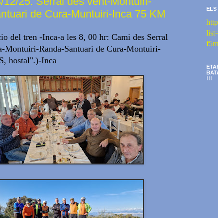
12/25: Serral des vent-Montuiri-
ELS
tuari de Cura-Muntuiri-Inca 75 KM
htt
li
cio del tren -Inca-a les 8, 00 hr: Cami des Serral
f5m
a-Montuiri-Randa-Santuari de Cura-Montuiri-
S, hostal".)-Inca
ETA
BAT
!!!