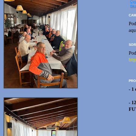
Cyc
Bik
CAM
Pod
aqu
SOR
Pod
htt
PRO
- 1
- 1
FU