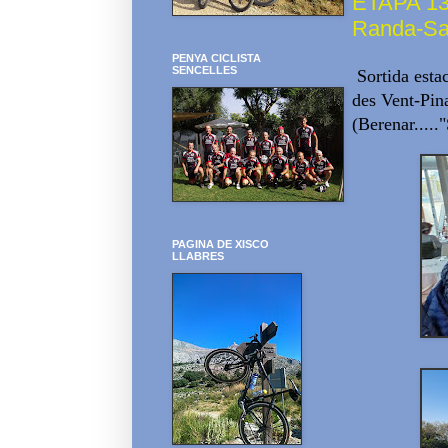
ETAPA 13/
Randa-San
PENYA CICLISTA
SENCELLES
Sortida esta
des Vent-Pin
(Berenar....."
PAGINA DE XISCO
LLABRES