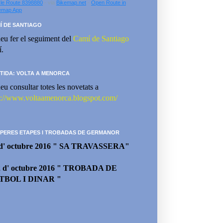
le Route 8398880
- via
Bikemap.net
-
Open Route in
emap App
Í DE SANTIAGO
eu fer el seguiment del
Camí de Santiago
í.
TIDA: VOLTA A MENORCA
eu consultar totes les novetats a
p://www.voltaamenorca.blogspot.com/
PERES ETAPES I TROBADAS DE GERMANOR
 d' octubre 2016 " SA TRAVASSERA"
2 d' octubre 2016 " TROBADA DE
TBOL I DINAR "