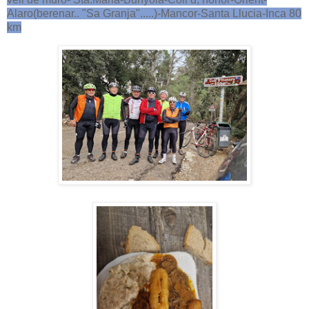
Alaro(berenar.. "Sa Granja".....)-Mancor-Santa Llucia-Inca 80
km