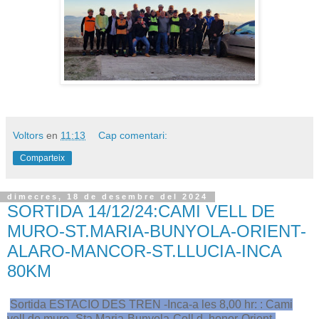
Voltors
en
11:13
Cap comentari:
Comparteix
dimecres, 18 de desembre del 2024
SORTIDA 14/12/24:CAMI VELL DE
MURO-ST.MARIA-BUNYOLA-ORIENT-
ALARO-MANCOR-ST.LLUCIA-INCA
80KM
Sortida ESTACIO DES TREN -Inca-a les 8,00 hr: : Cami
vell de muro- Sta.Maria-Bunyola-Coll d, honor-Orient-