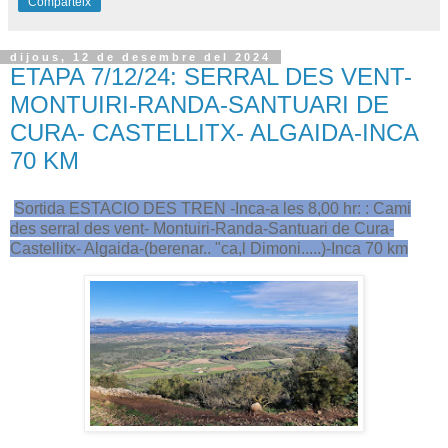
Comparteix
dijous, 12 de desembre del 2024
ETAPA 7/12/24: SERRAL DES VENT-
MONTUIRI-RANDA-SANTUARI DE
CURA- CASTELLITX- ALGAIDA-INCA
70 KM
Sortida ESTACIO DES TREN -Inca-a les 8,00 hr: : Cami
des serral des vent- Montuiri-Randa-Santuari de Cura-
Castellitx- Algaida-(berenar.. "ca,l Dimoni.....)-Inca 70 km