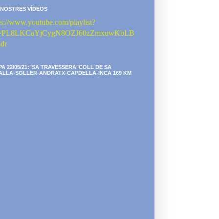
 NOSTRES VÍDEOS
ps://www.youtube.com/playlist?
st=PL8LKCaYjCygN8OZJ60zZmxuwKbLB
dr
PA 22/05/21:"SA TRAVESSERA"COLL DE SA
ALLA-SOLLER-ANDRATX-CAPDELLA-INCA 169 KM