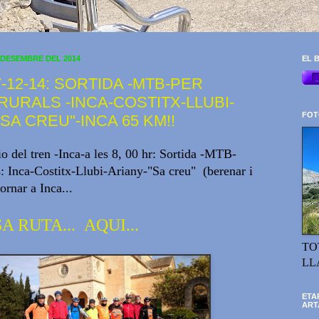
 DESEMBRE DEL 2014
EL B
-12-14: SORTIDA -MTB-PER
RURALS -INCA-COSTITX-LLUBI-
FOT
SA CREU"-INCA 65 KM!!
io del tren -Inca-a les 8, 00 hr: Sortida -MTB-
s: Inca-Costitx-Llubi-Ariany-"Sa creu" (berenar i
ornar a Inca...
A RUTA... AQUI...
TO
LL
ETA
ART