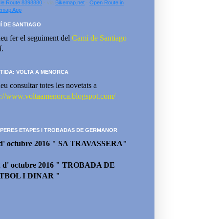
le Route 8398880
- via
Bikemap.net
-
Open Route in
emap App
Í DE SANTIAGO
eu fer el seguiment del
Camí de Santiago
í.
TIDA: VOLTA A MENORCA
eu consultar totes les novetats a
p://www.voltaamenorca.blogspot.com/
PERES ETAPES I TROBADAS DE GERMANOR
 d' octubre 2016 " SA TRAVASSERA"
2 d' octubre 2016 " TROBADA DE
TBOL I DINAR "