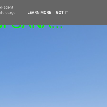
er-agent
rate usage
LEARN MORE
GOT IT
M GANA!!!