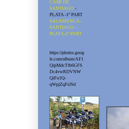
CAMI DE
SANTIAGO
-
PLATA -1º PART
SALAMANCA-
SANTIAGO -
PLATA-2º PART
https://photos.goog
le.com/album/AF1
QipMdcTfb6GFS
Dc4vwRDVNW
QiFo1Q-
qWpjZqFsJSd