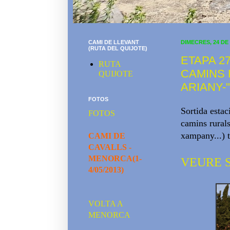
CAMI DE LLEVANT
DIMECRES, 24 DE
(RUTA DEL QUIJOTE)
ETAPA 27
RUTA
CAMINS 
QUIJOTE
ARIANY-"
FOTOS
Sortida estac
FOTOS
camins rural
xampany...) t
CAMI DE
CAVALLS -
MENORCA(1-
VEURE S
4/05/2013)
VOLTA A
MENORCA