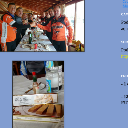
Cyc
Bik
CAM
Pod
aqu
SOR
Pod
htt
PRO
- 1
- 1
FU