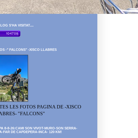
LOG S'HA VISITAT....
OS -" FALCONS" -XISCO LLABRES
TES LES FOTOS PAGINA DE -XISCO
ABRES- "FALCONS"
PA 8-8-26:CAMI SON VIVOT-MURO-SON SERRA-
A-FAR DE CAPDEPERA-INCA- 120 KM!