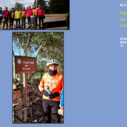
ELS
htt
li
f5m
ETA
BAT
!!!