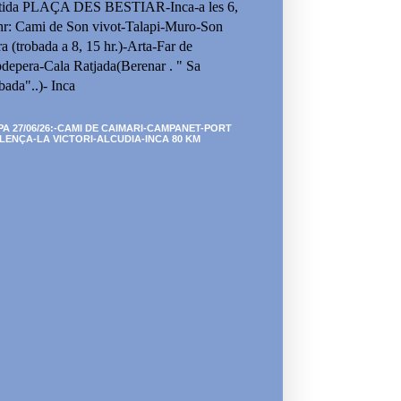
tida PLAÇA DES BESTIAR-Inca-a les 6,
hr: Cami de Son vivot-Talapi-Muro-Son
ra (trobada a 8, 15 hr.)-Arta-Far de
depera-Cala Ratjada(Berenar . " Sa
bada"..)- Inca
PA 27/06/26:-CAMI DE CAIMARI-CAMPANET-PORT
LENÇA-LA VICTORI-ALCUDIA-INCA 80 KM