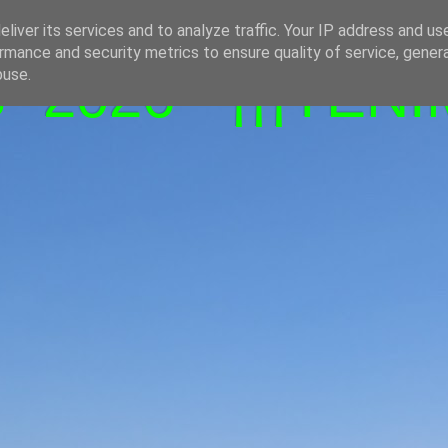
liver its services and to analyze traffic. Your IP address and us
rmance and security metrics to ensure quality of service, gene
-2026 - ¡¡¡TENI
buse.