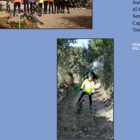
Sor
45 
Ser
Cap
Tro
ETA
POL