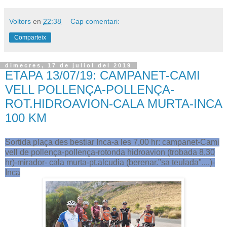
Voltors
en
22:38
Cap comentari:
Comparteix
dimecres, 17 de juliol del 2019
ETAPA 13/07/19: CAMPANET-CAMI
VELL POLLENÇA-POLLENÇA-
ROT.HIDROAVION-CALA MURTA-INCA
100 KM
Sortida plaça des bestiar Inca-a les 7,00 hr: campanet-Cami
vell de pollença-pollença-rotonda hidroavion (trobada 8,30
hr)-mirador- cala murta-pt.alcudia (berenar."sa teulada"....)-
Inca