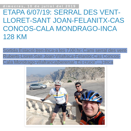
dimecres, 10 de juliol del 2019
ETAPA 6/07/19: SERRAL DES VENT-
LLORET-SANT JOAN-FELANITX-CAS
CONCOS-CALA MONDRAGO-INCA
128 KM
Sortida Estació tren-Inca-a les 7,00 hr: Cami serral des vent-
Ruberts-Lloret-San Joan-Vilafraca-Felanitx-Cas Concos-
Cala Mondrago-vilafranca(berenar."Es cruce"....)-Inca