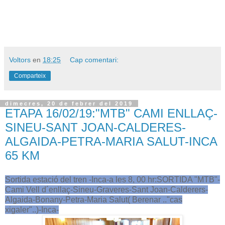
Voltors
en
18:25
Cap comentari:
Comparteix
dimecres, 20 de febrer del 2019
ETAPA 16/02/19:"MTB" CAMI ENLLAÇ-
SINEU-SANT JOAN-CALDERES-
ALGAIDA-PETRA-MARIA SALUT-INCA
65 KM
Sortida estació del tren -Inca-a les 8, 00 hr:SORTIDA "MTB"-
Cami Vell d´enllaç-Sineu-Graveres-Sant Joan-Calderers-
Algaida-Bonany-Petra-Maria Salut( Berenar .."cas
xigaler"..)-Inca-