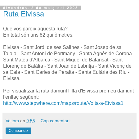
divendres, 2 de maig del 2008
Ruta Eivissa
Que vos pareix aquesta ruta?
En total són uns 82 quilòmetres.
Eivissa - Sant Jordi de ses Salines - Sant Josep de sa
Talaia - Sant Antoni de Portmany - Santa Agnès de Corona -
Sant Mateu d'Albarca - Sant Miquel de Balansat - Sant
Llorenç de Balàfia - Sant Joan de Labritja - Sant Vicenç de
sa Cala - Sant Carles de Peralta - Santa Eulària des Riu -
Eivissa.
Per visualitzar la ruta damunt l'illa d'Eivissa premeu damunt
l'enllaç següent:
http://www.stepwhere.com/maps/route/Volta-a-Eivissa1
Voltors
en
9:55
Cap comentari:
Comparteix