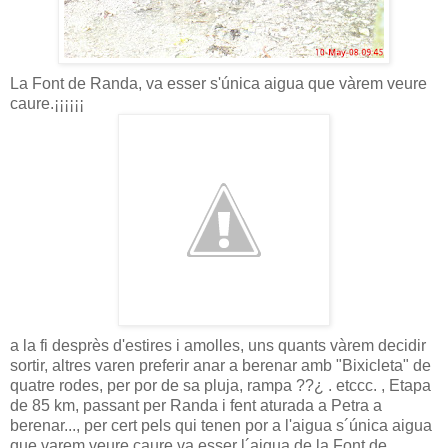
La Font de Randa, va esser s'única aigua que vàrem veure
caure.¡¡¡¡¡¡
a la fi desprès d'estires i amolles, uns quants vàrem decidir
sortir, altres varen preferir anar a berenar amb "Bixicleta" de
quatre rodes, per por de sa pluja, rampa ??¿ . etccc. , Etapa
de 85 km, passant per Randa i fent aturada a Petra a
berenar..., per cert pels qui tenen por a l'aigua s´única aigua
que varem veure caure va esser l´aigua de la Font de