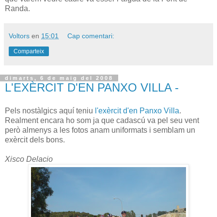
Randa.
Voltors
en
15:01
Cap comentari:
Comparteix
dimarts, 6 de maig del 2008
L'EXÈRCIT D'EN PANXO VILLA -
Pels nostàlgics aquí teniu
l'exèrcit d'en Panxo Villa
.
Realment encara ho som ja que cadascú va pel seu vent
però almenys a les fotos anam uniformats i semblam un
exèrcit dels bons.
Xisco Delacio