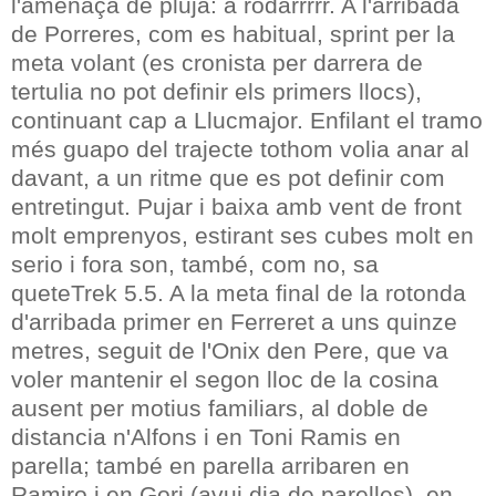
l'amenaça de pluja: a rodarrrrr. A l'arribada
de Porreres, com es habitual, sprint per la
meta volant (es cronista per darrera de
tertulia no pot definir els primers llocs),
continuant cap a Llucmajor. Enfilant el tramo
més guapo del trajecte tothom volia anar al
davant, a un ritme que es pot definir com
entretingut. Pujar i baixa amb vent de front
molt emprenyos, estirant ses cubes molt en
serio i fora son, també, com no, sa
queteTrek 5.5. A la meta final de la rotonda
d'arribada primer en Ferreret a uns quinze
metres, seguit de l'Onix den Pere, que va
voler mantenir el segon lloc de la cosina
ausent per motius familiars, al doble de
distancia n'Alfons i en Toni Ramis en
parella; també en parella arribaren en
Ramiro i en Gori (avui dia de parelles), en