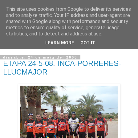
This site uses cookies from Google to deliver its services
VOLTORS -2026 -
and to analyze traffic. Your IP address and user-agent are
shared with Google along with performance and security
¡¡¡TENIM GANA!!!
metrics to ensure quality of service, generate usage
statistics, and to detect and address abuse.
I NO FEIM ...
LEARN MORE
GOT IT
dissabte, 24 de maig del 2008
ETAPA 24-5-08. INCA-PORRERES-
LLUCMAJOR