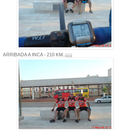
ARRIBADA A INCA - 210 KM..¡¡¡¡¡