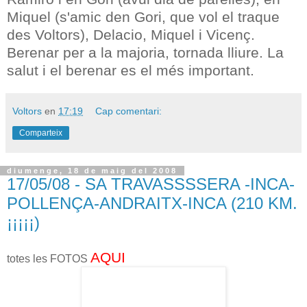
Miquel (s'amic den Gori, que vol el traque
des Voltors), Delacio, Miquel i Vicenç.
Berenar per a la majoria, tornada lliure. La
salut i el berenar es el més important.
Voltors
en
17:19
Cap comentari:
Comparteix
diumenge, 18 de maig del 2008
17/05/08 - SA TRAVASSSSERA -INCA-
POLLENÇA-ANDRAITX-INCA (210 KM.
¡¡¡¡¡)
AQUI
totes les FOTOS