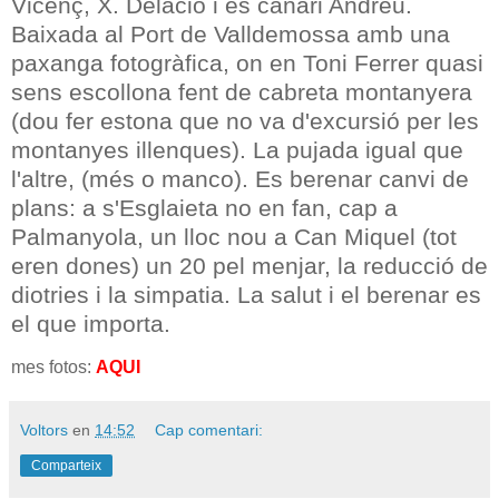
Vicenç, X. Delacio i es canari Andreu.
Baixada al Port de Valldemossa amb una
paxanga fotogràfica, on en Toni Ferrer quasi
sens escollona fent de cabreta montanyera
(dou fer estona que no va d'excursió per les
montanyes illenques). La pujada igual que
l'altre, (més o manco). Es berenar canvi de
plans: a s'Esglaieta no en fan, cap a
Palmanyola, un lloc nou a Can Miquel (tot
eren dones) un 20 pel menjar, la reducció de
diotries i la simpatia. La salut i el berenar es
el que importa.
mes fotos:
AQUI
Voltors
en
14:52
Cap comentari:
Comparteix