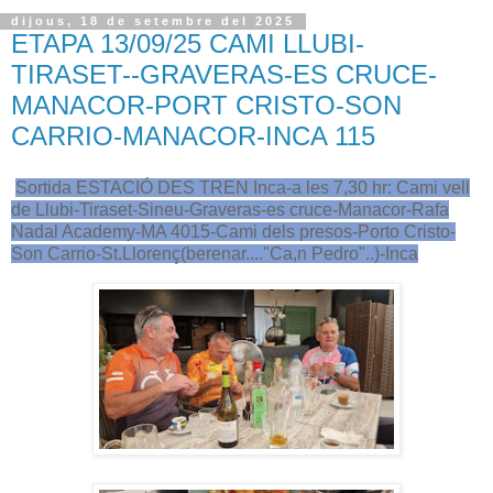
dijous, 18 de setembre del 2025
ETAPA 13/09/25 CAMI LLUBI-
TIRASET--GRAVERAS-ES CRUCE-
MANACOR-PORT CRISTO-SON
CARRIO-MANACOR-INCA 115
Sortida ESTACIÓ DES TREN Inca-a les 7,30 hr: Cami vell
de Llubi-Tiraset-Sineu-Graveras-es cruce-Manacor-Rafa
Nadal Academy-MA 4015-Cami dels presos-Porto Cristo-
Son Carrio-St.Llorenç(berenar...."Ca,n Pedro"..)-Inca