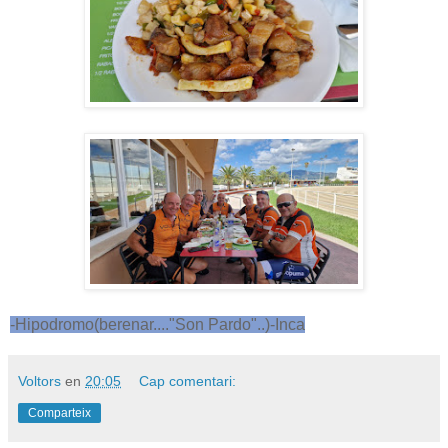
-Hipodromo(berenar...."Son Pardo"..)-Inca
Voltors
en
20:05
Cap comentari:
Comparteix