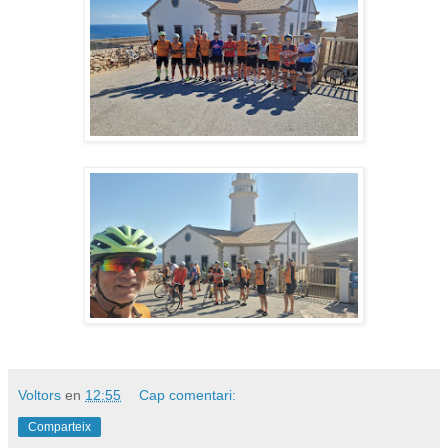
Voltors
en
12:55
Cap comentari:
Comparteix