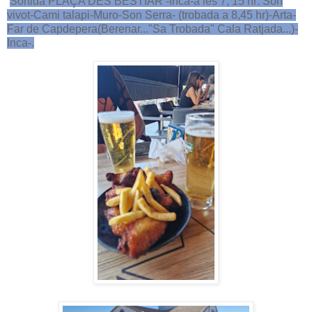
Sortida PLAÇA DES BESTIAR -Inca-a les 7, 15 hr: Son
vivot-Cami talapi-Muro-Son Serra- (trobada a 8,45 hr)-Arta-
Far de Capdepera(Berenar..."Sa Trobada" Cala Ratjada...)-
Inca-.