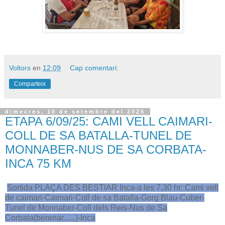
Voltors
en
12:09
Cap comentari:
Comparteix
dimecres, 10 de setembre del 2025
ETAPA 6/09/25: CAMI VELL CAIMARI-
COLL DE SA BATALLA-TUNEL DE
MONNABER-NUS DE SA CORBATA-
INCA 75 KM
Sortida PLAÇA DES BESTIAR Inca-a les 7,30 hr: Cami vell
de caimari-Caimari-Coll de sa Batalla-Gorg Blau-Cuber-
Tunel de Monnaber-Coll dels Reis-Nus de Sa
Corbata(berenar......)-Inca