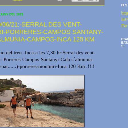
ELS
htt
 JUNY DEL 2021
li
/06/21:-SERRAL DES VENT-
f5m
RI-PORRERES-CAMPOS SANTANY-
ALMUNIA-CAMPOS-INCA 120 KM
ETA
BAT
!!!
io del tren -Inca-a les 7,30 hr:Serral des vent-
i-Porreres-Campos-Santanyi-Cala s´almunia-
ar......)-porreres-montuiri-Inca 120 Km .!!!!