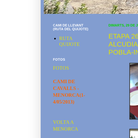
CAMI DE LLEVANT
DIMARTS, 29 DE 
(RUTA DEL QUIJOTE)
ETAPA 26
RUTA
ALCUDIA
QUIJOTE
POBLA-I
FOTOS
FOTOS
CAMI DE
CAVALLS -
MENORCA(1-
4/05/2013)
VOLTA A
MENORCA