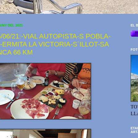
JUNY DEL 2021
EL B
/06/21:-VIAL AUTOPISTA-S POBLA-
-ERMITA LA VICTORIA-S´ILLOT-SA
FOT
NCA 66 KM
TO
LL
ETA
ART