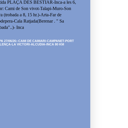
tida PLAÇA DES BESTIAR-Inca-a les 6,
hr: Cami de Son vivot-Talapi-Muro-Son
ra (trobada a 8, 15 hr.)-Arta-Far de
depera-Cala Ratjada(Berenar . " Sa
bada"..)- Inca
PA 27/06/26:-CAMI DE CAIMARI-CAMPANET-PORT
LENÇA-LA VICTORI-ALCUDIA-INCA 80 KM