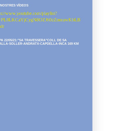
 NOSTRES VÍDEOS
ps://www.youtube.com/playlist?
st=PL8LKCaYjCygN8OZJ60zZmxuwKbLB
dr
PA 22/05/21:"SA TRAVESSERA"COLL DE SA
ALLA-SOLLER-ANDRATX-CAPDELLA-INCA 169 KM