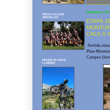
DIMECRES, 23 DE
PENYA CICLISTA
SENCELLES
ETAPA 19
MONTUI
CALA S´
Sortida estac
Pina-Montuir
Campos (beren
PAGINA DE XISCO
LLABRES