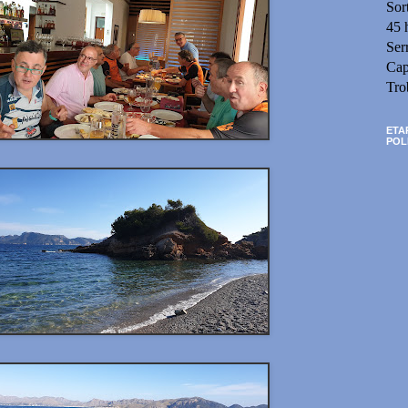
Sor
45 
Ser
Cap
Tro
ETA
POL