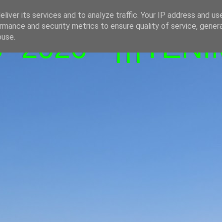
liver its services and to analyze traffic. Your IP address and us
rmance and security metrics to ensure quality of service, gene
-2026 - ¡¡¡TENI
buse.