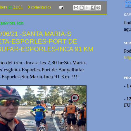
Cyc
Bik
ltors
en
21:05
0 comentarios
CAM
Pod
 JUNY DEL 2021
aqu
/06/21:-SANTA MARIA-S
ETA-ESPORLES-PORT DE
SOR
UFAR-ESPORLES-INCA 91 KM
Pod
htt
cio del tren -Inca-a les 7,30 hr:Sta.Maria-
s´esgleita-Esporles-Port de Banyalbufar
.)-Esporles-Sta.Maria-Inca 91 Km .!!!!
PRO
- 1
- 1
FU