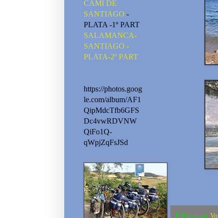
CAMI DE
SANTIAGO
-
PLATA -1º PART
SALAMANCA-
SANTIAGO -
PLATA-2º PART
https://photos.goog
le.com/album/AF1
QipMdcTfb6GFS
Dc4vwRDVNW
QiFo1Q-
qWpjZqFsJSd
Publicat per
Vo