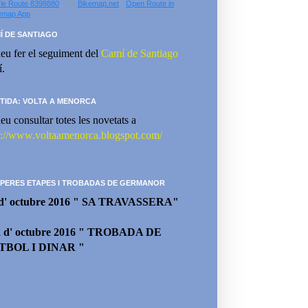
le Route 8398880
- via
Bikemap.net
-
Open Route in
emap App
Í DE SANTIAGO
eu fer el seguiment del
Camí de Santiago
í.
TIDA: VOLTA A MENORCA
eu consultar totes les novetats a
p://www.voltaamenorca.blogspot.com/
PERES ETAPES I TROBADAS DE GERMANOR
 d' octubre 2016 " SA TRAVASSERA"
2 d' octubre 2016 " TROBADA DE
TBOL I DINAR "