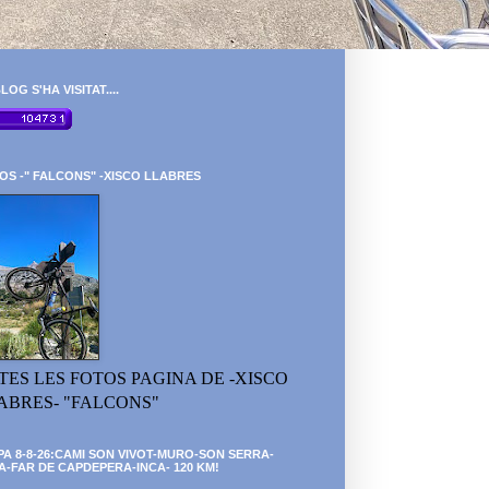
LOG S'HA VISITAT....
OS -" FALCONS" -XISCO LLABRES
TES LES FOTOS PAGINA DE -XISCO
ABRES- "FALCONS"
PA 8-8-26:CAMI SON VIVOT-MURO-SON SERRA-
A-FAR DE CAPDEPERA-INCA- 120 KM!