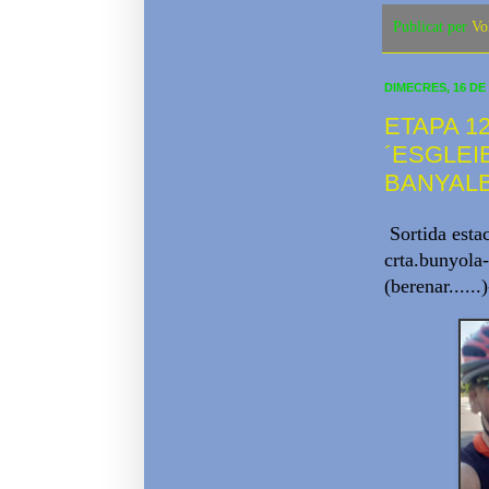
Publicat per
Vo
DIMECRES, 16 DE
ETAPA 12
´ESGLEI
BANYALB
Sortida esta
crta.bunyola-
(berenar.....