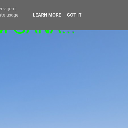
er-agent
rate usage
LEARN MORE
GOT IT
M GANA!!!