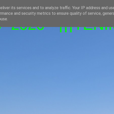
liver its services and to analyze traffic. Your IP address and us
rmance and security metrics to ensure quality of service, gene
-2026 - ¡¡¡TENI
buse.