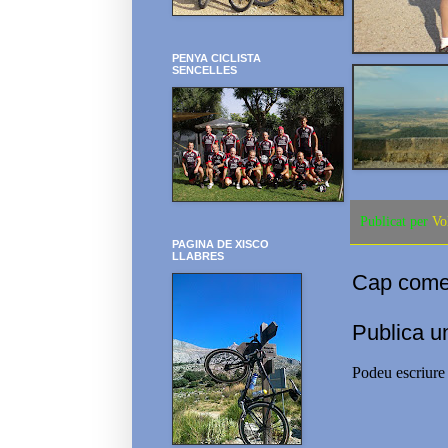
PENYA CICLISTA
SENCELLES
Publicat per
Vo
PAGINA DE XISCO
LLABRES
Cap comen
Publica u
Podeu escriure 