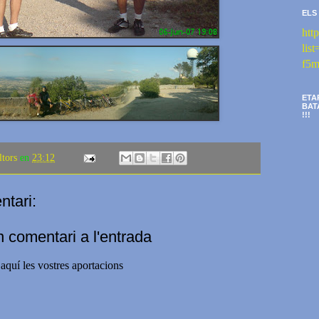
ELS
htt
li
f5m
ETA
BAT
!!!
ltors
en
23:12
tari:
n comentari a l'entrada
aquí les vostres aportacions