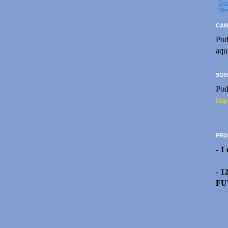
Cyc
Bik
CAM
Pod
aqu
SOR
Pod
htt
PRO
- 1
- 1
FU