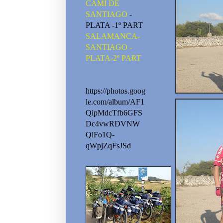
CAMI DE
SANTIAGO
-
PLATA -1º PART
SALAMANCA-
SANTIAGO -
PLATA-2º PART
https://photos.goog
le.com/album/AF1
QipMdcTfb6GFS
Dc4vwRDVNW
QiFo1Q-
qWpjZqFsJSd