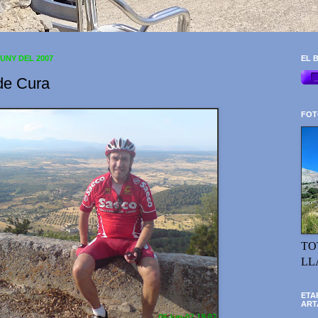
JUNY DEL 2007
EL B
de Cura
FOT
TO
LL
ETA
ART