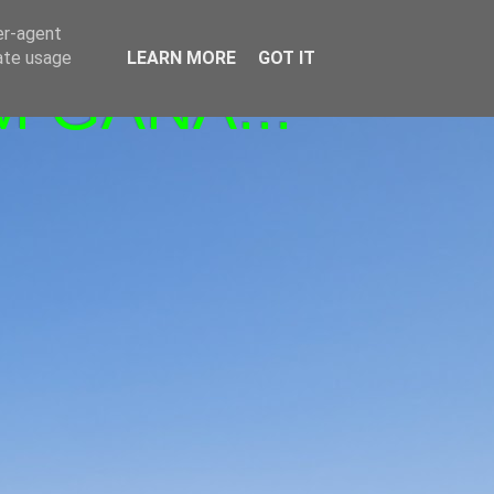
er-agent
rate usage
LEARN MORE
GOT IT
M GANA!!!