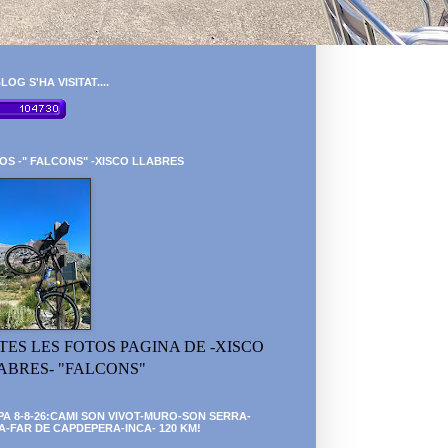
LOG S'HA VISITAT....
OS -" FALCONS" -XISCO LLABRES
TES LES FOTOS PAGINA DE -XISCO
ABRES- "FALCONS"
PA 8-8-26:CAMI SON VIVOT-MURO-SON SERRA-
A-FAR DE CAPDEPERA-INCA- 120 KM!