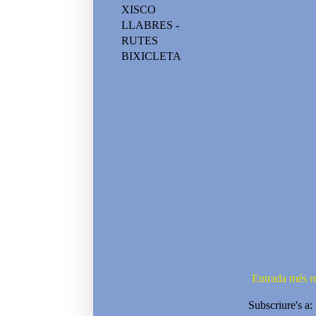
XISCO
LLABRES -
RUTES
BIXICLETA
Entrada més r
Subscriure's a: