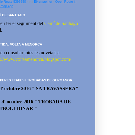
le Route 8398880
- via
Bikemap.net
-
Open Route in
emap App
Í DE SANTIAGO
eu fer el seguiment del
Camí de Santiago
í.
TIDA: VOLTA A MENORCA
eu consultar totes les novetats a
p://www.voltaamenorca.blogspot.com/
PERES ETAPES I TROBADAS DE GERMANOR
 d' octubre 2016 " SA TRAVASSERA"
2 d' octubre 2016 " TROBADA DE
TBOL I DINAR "