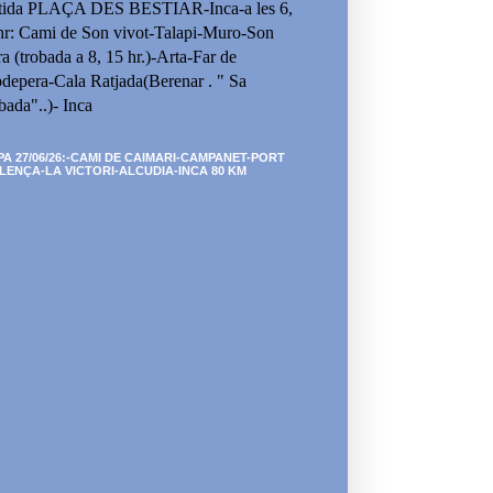
tida PLAÇA DES BESTIAR-Inca-a les 6,
hr: Cami de Son vivot-Talapi-Muro-Son
ra (trobada a 8, 15 hr.)-Arta-Far de
depera-Cala Ratjada(Berenar . " Sa
bada"..)- Inca
PA 27/06/26:-CAMI DE CAIMARI-CAMPANET-PORT
LENÇA-LA VICTORI-ALCUDIA-INCA 80 KM