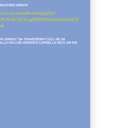
 NOSTRES VÍDEOS
ps://www.youtube.com/playlist?
st=PL8LKCaYjCygN8OZJ60zZmxuwKbLB
dr
PA 22/05/21:"SA TRAVESSERA"COLL DE SA
ALLA-SOLLER-ANDRATX-CAPDELLA-INCA 169 KM