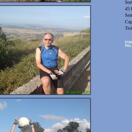
Sor
45 
Ser
Cap
Tro
ETA
POL