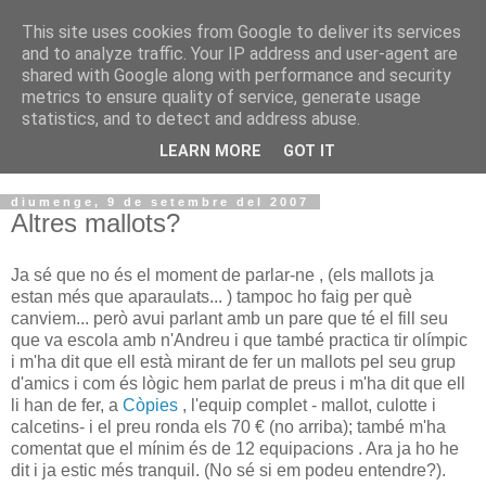
This site uses cookies from Google to deliver its services
VOLTORS -2026 -
and to analyze traffic. Your IP address and user-agent are
shared with Google along with performance and security
¡¡¡TENIM GANA!!!
metrics to ensure quality of service, generate usage
statistics, and to detect and address abuse.
I NO FEIM ...
LEARN MORE
GOT IT
diumenge, 9 de setembre del 2007
Altres mallots?
Ja sé que no és el moment de parlar-ne , (els mallots ja
estan més que aparaulats... ) tampoc ho faig per què
canviem... però avui parlant amb un pare que té el fill seu
que va escola amb n'Andreu i que també practica tir olímpic
i m'ha dit que ell està mirant de fer un mallots pel seu grup
d'amics i com és lògic hem parlat de preus i m'ha dit que ell
li han de fer, a
Còpies
, l'equip complet - mallot, culotte i
calcetins- i el preu ronda els 70 € (no arriba); també m'ha
comentat que el mínim és de 12 equipacions . Ara ja ho he
dit i ja estic més tranquil. (No sé si em podeu entendre?).