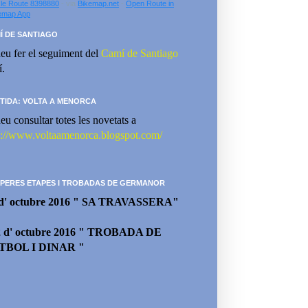
le Route 8398880
- via
Bikemap.net
-
Open Route in
emap App
Í DE SANTIAGO
eu fer el seguiment del
Camí de Santiago
í.
TIDA: VOLTA A MENORCA
eu consultar totes les novetats a
p://www.voltaamenorca.blogspot.com/
PERES ETAPES I TROBADAS DE GERMANOR
 d' octubre 2016 " SA TRAVASSERA"
2 d' octubre 2016 " TROBADA DE
TBOL I DINAR "