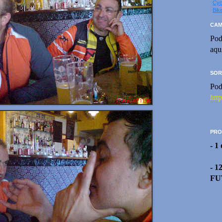
Cyc
Bik
CAM
Pod
aqu
SOR
Pod
htt
PRO
- 1
- 1
FU