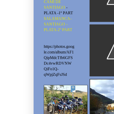
CAMI DE
SANTIAGO
-
PLATA -1º PART
SALAMANCA-
SANTIAGO -
PLATA-2º PART
https://photos.goog
le.com/album/AF1
QipMdcTfb6GFS
Dc4vwRDVNW
QiFo1Q-
qWpjZqFsJSd