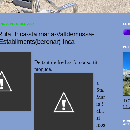
E NOVEMBRE DEL 2007
EL B
Ruta: Inca-sta.maria-Valldemossa-
Establiments(berenar)-Inca
FOT
De tant de fred sa foto a sortit
moguda.
a
Sta.
Mar
TO
ia !!
LL
ai...
si
ETA
mos
ART