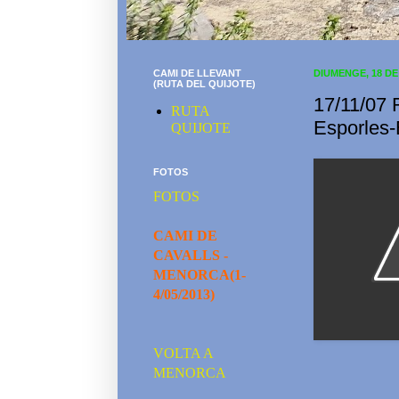
CAMI DE LLEVANT
DIUMENGE, 18 D
(RUTA DEL QUIJOTE)
17/11/07 
RUTA
Esporles-
QUIJOTE
FOTOS
FOTOS
CAMI DE
CAVALLS -
MENORCA(1-
4/05/2013)
VOLTA A
MENORCA