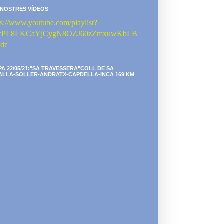
 NOSTRES VÍDEOS
ps://www.youtube.com/playlist?
st=PL8LKCaYjCygN8OZJ60zZmxuwKbLB
dr
PA 22/05/21:"SA TRAVESSERA"COLL DE SA
ALLA-SOLLER-ANDRATX-CAPDELLA-INCA 169 KM