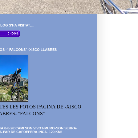
LOG S'HA VISITAT....
OS -" FALCONS" -XISCO LLABRES
TES LES FOTOS PAGINA DE -XISCO
ABRES- "FALCONS"
PA 8-8-26:CAMI SON VIVOT-MURO-SON SERRA-
A-FAR DE CAPDEPERA-INCA- 120 KM!