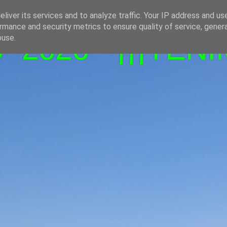
liver its services and to analyze traffic. Your IP address and us
rmance and security metrics to ensure quality of service, gene
-2026 - ¡¡¡TENI
buse.