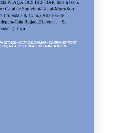
tida PLAÇA DES BESTIAR-Inca-a les 6,
hr: Cami de Son vivot-Talapi-Muro-Son
ra (trobada a 8, 15 hr.)-Arta-Far de
depera-Cala Ratjada(Berenar . " Sa
bada"..)- Inca
PA 27/06/26:-CAMI DE CAIMARI-CAMPANET-PORT
LENÇA-LA VICTORI-ALCUDIA-INCA 80 KM