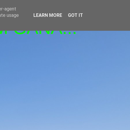
er-agent
rate usage
LEARN MORE
GOT IT
M GANA!!!