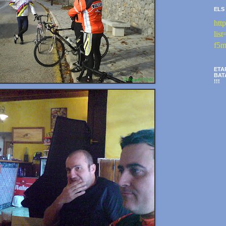
ELS
htt
li
f5m
ETA
BAT
!!!