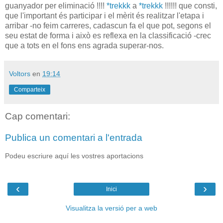
guanyador per eliminació !!!!
*trekkk
a
*trekkk
!!!!!! que consti,
que l'important és participar i el mèrit és realitzar l'etapa i
arribar -no feim carreres, cadascun fa el que pot, segons el
seu estat de forma i això es reflexa en la classificació -crec
que a tots en el fons ens agrada superar-nos.
Voltors
en
19:14
Comparteix
Cap comentari:
Publica un comentari a l'entrada
Podeu escriure aquí les vostres aportacions
‹
›
Inici
Visualitza la versió per a web