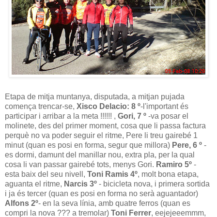
Etapa de mitja muntanya, disputada, a mitjan pujada
comença trencar-se,
Xisco Delacio: 8 º
-l'important és
participar i arribar a la meta !!!!!! ,
Gori, 7 º
-va posar el
molinete, des del primer moment, cosa que li passa factura
perquè no va poder seguir el ritme, Pere li treu gairebé 1
minut (quan es posi en forma, segur que millora)
Pere, 6 º
-
es dormi, damunt del manillar nou, extra pla, per la qual
cosa li van passar gairebé tots, menys Gori.
Ramiro 5º
-
esta baix del seu nivell,
Toni Ramis 4º
, molt bona etapa,
aguanta el ritme,
Narcis 3º
- bicicleta nova, i primera sortida
i ja és tercer (quan es posi en forma no serà aguantador)
Alfons 2º
- en la seva línia, amb quatre ferros (quan es
compri la nova ??? a tremolar)
Toni Ferrer
, eejejeeemmm,