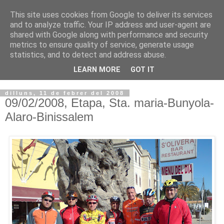
This site uses cookies from Google to deliver its services
VOLTORS -2026 -
and to analyze traffic. Your IP address and user-agent are
shared with Google along with performance and security
¡¡¡TENIM GANA!!!
metrics to ensure quality of service, generate usage
statistics, and to detect and address abuse.
I NO FEIM ...
LEARN MORE
GOT IT
dilluns, 11 de febrer del 2008
09/02/2008, Etapa, Sta. maria-Bunyola-
Alaro-Binissalem