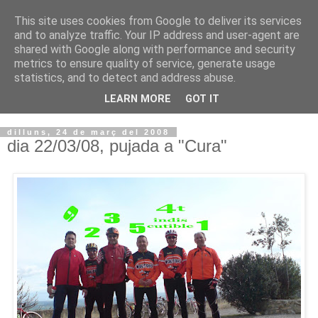
This site uses cookies from Google to deliver its services
VOLTORS -2026 -
and to analyze traffic. Your IP address and user-agent are
shared with Google along with performance and security
¡¡¡TENIM GANA!!!
metrics to ensure quality of service, generate usage
statistics, and to detect and address abuse.
I NO FEIM ...
LEARN MORE
GOT IT
dilluns, 24 de març del 2008
dia 22/03/08, pujada a "Cura"