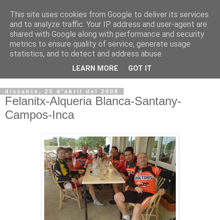
This site uses cookies from Google to deliver its services
VOLTORS -2026 -
and to analyze traffic. Your IP address and user-agent are
shared with Google along with performance and security
¡¡¡TENIM GANA!!!
metrics to ensure quality of service, generate usage
statistics, and to detect and address abuse.
I NO FEIM ...
LEARN MORE
GOT IT
dissabte, 25 d’abril del 2009
Felanitx-Alqueria Blanca-Santany-
Campos-Inca