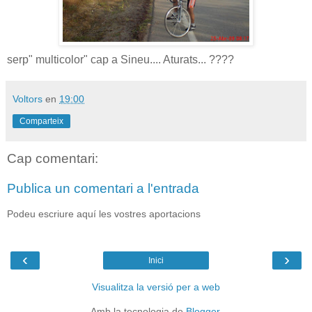
serp" multicolor" cap a Sineu.... Aturats... ????
Voltors
en
19:00
Comparteix
Cap comentari:
Publica un comentari a l'entrada
Podeu escriure aquí les vostres aportacions
‹
›
Inici
Visualitza la versió per a web
Amb la tecnologia de
Blogger
.