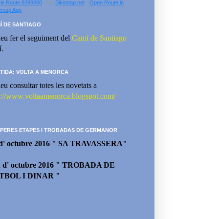
le Route 8398880
- via
Bikemap.net
-
Open Route in
emap App
Í DE SANTIAGO
eu fer el seguiment del
Camí de Santiago
í.
TIDA: VOLTA A MENORCA
eu consultar totes les novetats a
p://www.voltaamenorca.blogspot.com/
PERES ETAPES I TROBADAS DE GERMANOR
 d' octubre 2016 " SA TRAVASSERA"
2 d' octubre 2016 " TROBADA DE
TBOL I DINAR "