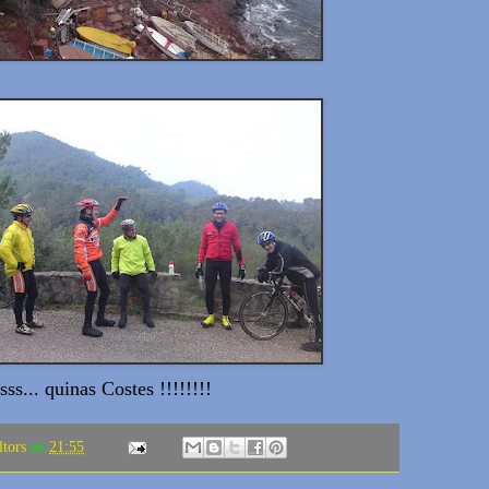
ss... quinas Costes !!!!!!!!
ltors
en
21:55