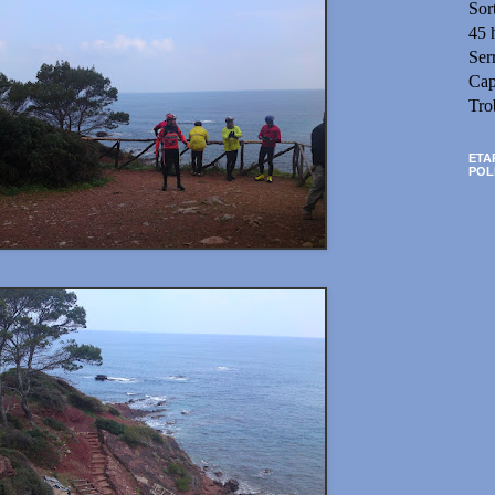
Sor
45 
Ser
Cap
Tro
ETA
POL