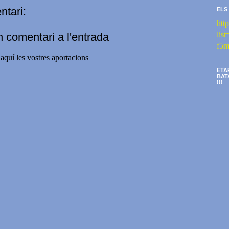
tari:
ELS
htt
li
n comentari a l'entrada
f5m
aquí les vostres aportacions
ETA
BAT
!!!