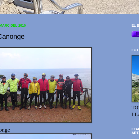
 MARÇ DEL 2010
EL B
 Canonge
FOT
TO
LL
onge
ETA
ART