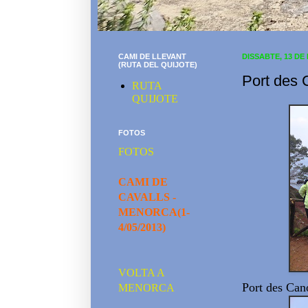
CAMI DE LLEVANT
DISSABTE, 13 DE
(RUTA DEL QUIJOTE)
Port des
RUTA
QUIJOTE
FOTOS
FOTOS
CAMI DE
CAVALLS -
MENORCA(1-
4/05/2013)
VOLTA A
Port des Can
MENORCA