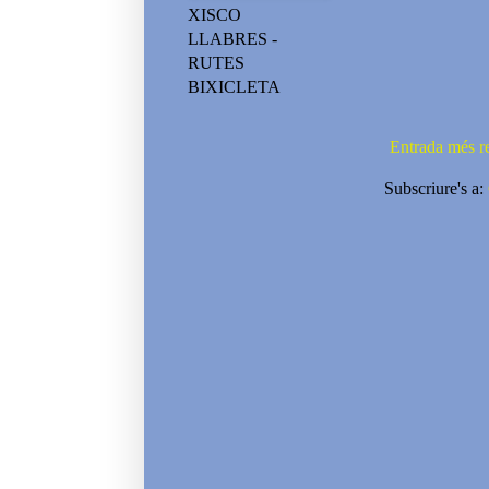
XISCO
LLABRES -
RUTES
BIXICLETA
Entrada més r
Subscriure's a: