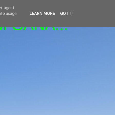
er-agent
rate usage
LEARN MORE
GOT IT
M GANA!!!