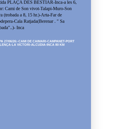
tida PLAÇA DES BESTIAR-Inca-a les 6,
hr: Cami de Son vivot-Talapi-Muro-Son
ra (trobada a 8, 15 hr.)-Arta-Far de
depera-Cala Ratjada(Berenar . " Sa
bada"..)- Inca
PA 27/06/26:-CAMI DE CAIMARI-CAMPANET-PORT
LENÇA-LA VICTORI-ALCUDIA-INCA 80 KM