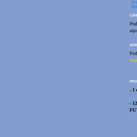
Cyc
Bik
CAM
Pod
aqu
SOR
Pod
htt
PRO
- 1
- 1
FU