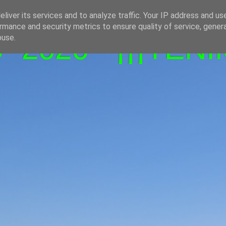
liver its services and to analyze traffic. Your IP address and us
rmance and security metrics to ensure quality of service, gene
-2026 - ¡¡¡TENI
buse.