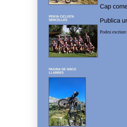
Cap comen
PENYA CICLISTA
Publica u
SENCELLES
Podeu escriure 
PAGINA DE XISCO
LLABRES