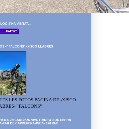
LOG S'HA VISITAT....
OS -" FALCONS" -XISCO LLABRES
TES LES FOTOS PAGINA DE -XISCO
ABRES- "FALCONS"
PA 8-8-26:CAMI SON VIVOT-MURO-SON SERRA-
A-FAR DE CAPDEPERA-INCA- 120 KM!