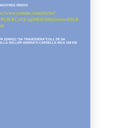
 NOSTRES VÍDEOS
ps://www.youtube.com/playlist?
st=PL8LKCaYjCygN8OZJ60zZmxuwKbLB
dr
PA 22/05/21:"SA TRAVESSERA"COLL DE SA
ALLA-SOLLER-ANDRATX-CAPDELLA-INCA 169 KM