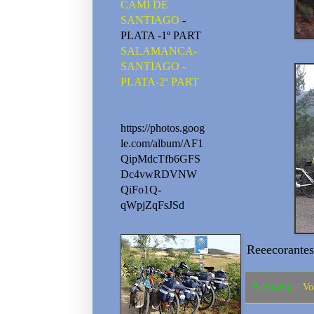
CAMI DE
SANTIAGO
-
PLATA -1º PART
SALAMANCA-
SANTIAGO -
PLATA-2º PART
https://photos.goog
le.com/album/AF1
QipMdcTfb6GFS
Dc4vwRDVNW
QiFo1Q-
qWpjZqFsJSd
Reeecorantess
Publicat per
Vo