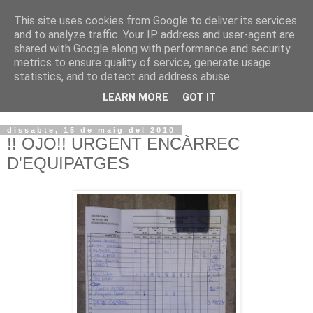
This site uses cookies from Google to deliver its services
VOLTORS -2026 -
and to analyze traffic. Your IP address and user-agent are
shared with Google along with performance and security
¡¡¡TENIM GANA!!!
metrics to ensure quality of service, generate usage
statistics, and to detect and address abuse.
I NO FEIM ...
LEARN MORE
GOT IT
dissabte, 15 de maig del 2010
!! OJO!! URGENT ENCÀRREC
D'EQUIPATGES