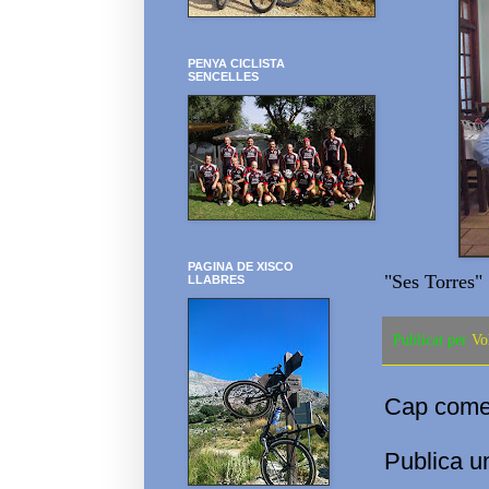
PENYA CICLISTA
SENCELLES
PAGINA DE XISCO
"Ses Torres"
LLABRES
Publicat per
Vo
Cap comen
Publica u