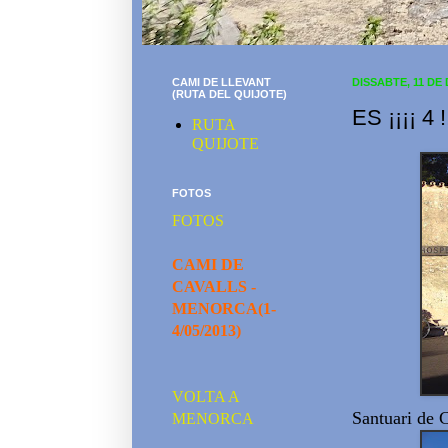
CAMI DE LLEVANT
DISSABTE, 11 DE
(RUTA DEL QUIJOTE)
ES ¡¡¡¡ 4
RUTA
QUIJOTE
FOTOS
FOTOS
CAMI DE
CAVALLS -
MENORCA(1-
4/05/2013)
VOLTA A
Santuari de 
MENORCA