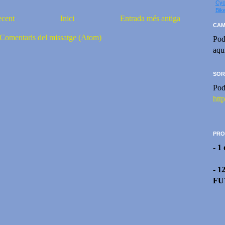
Cyc
Bik
ecent
Inici
Entrada més antiga
CAM
Comentaris del missatge (Atom)
Pod
aqu
SOR
Pod
htt
PRO
- 1
- 1
FU