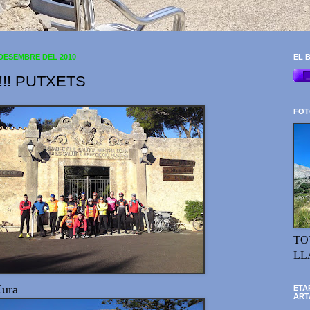
 DESEMBRE DEL 2010
EL B
 !!!! PUTXETS
FOT
TO
LL
Cura
ETA
ART