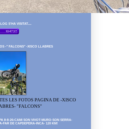
LOG S'HA VISITAT....
OS -" FALCONS" -XISCO LLABRES
TES LES FOTOS PAGINA DE -XISCO
ABRES- "FALCONS"
PA 8-8-26:CAMI SON VIVOT-MURO-SON SERRA-
A-FAR DE CAPDEPERA-INCA- 120 KM!