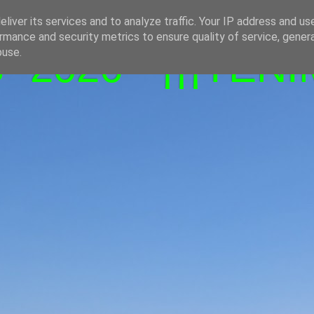
liver its services and to analyze traffic. Your IP address and us
rmance and security metrics to ensure quality of service, gene
-2026 - ¡¡¡TENI
buse.