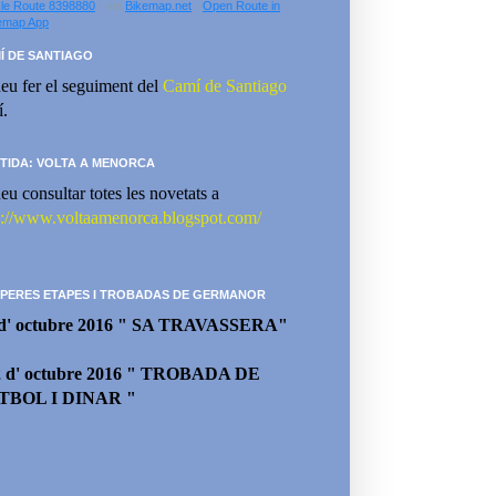
le Route 8398880
- via
Bikemap.net
-
Open Route in
emap App
Í DE SANTIAGO
eu fer el seguiment del
Camí de Santiago
í.
TIDA: VOLTA A MENORCA
eu consultar totes les novetats a
p://www.voltaamenorca.blogspot.com/
PERES ETAPES I TROBADAS DE GERMANOR
 d' octubre 2016 " SA TRAVASSERA"
2 d' octubre 2016 " TROBADA DE
TBOL I DINAR "