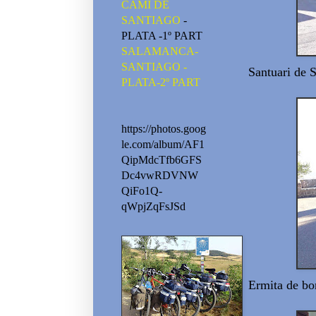
CAMI DE
SANTIAGO
-
PLATA -1º PART
SALAMANCA-
SANTIAGO -
Santuari de 
PLATA-2º PART
https://photos.goog
le.com/album/AF1
QipMdcTfb6GFS
Dc4vwRDVNW
QiFo1Q-
qWpjZqFsJSd
Ermita de b