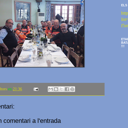
ELS
htt
li
f5m
ETA
BAT
!!!
ltors
en
21:36
tari:
n comentari a l'entrada