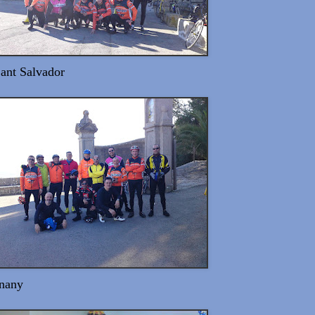
Sant Salvador
onany