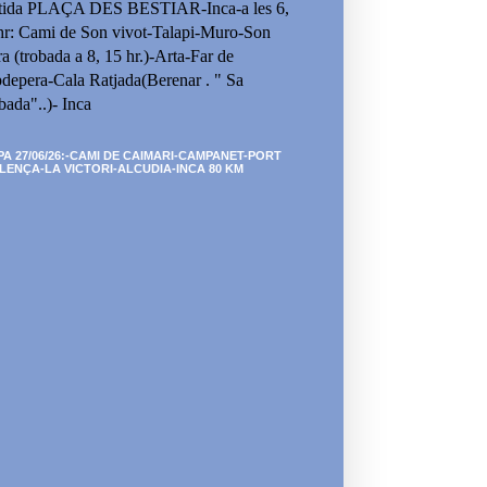
tida PLAÇA DES BESTIAR-Inca-a les 6,
hr: Cami de Son vivot-Talapi-Muro-Son
ra (trobada a 8, 15 hr.)-Arta-Far de
depera-Cala Ratjada(Berenar . " Sa
bada"..)- Inca
PA 27/06/26:-CAMI DE CAIMARI-CAMPANET-PORT
LENÇA-LA VICTORI-ALCUDIA-INCA 80 KM