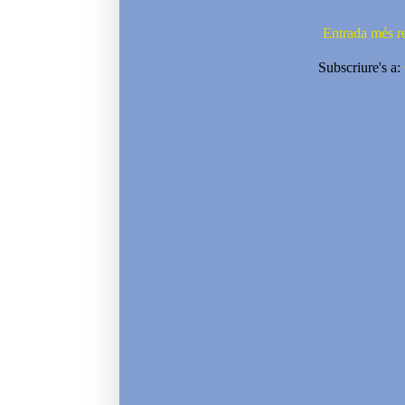
Entrada més r
Subscriure's a: