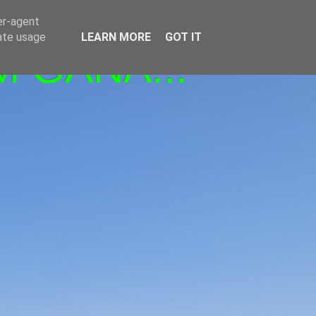
er-agent
rate usage
LEARN MORE
GOT IT
M GANA!!!