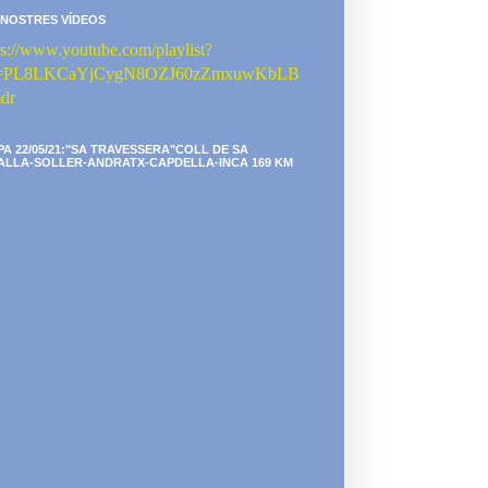
 NOSTRES VÍDEOS
ps://www.youtube.com/playlist?
st=PL8LKCaYjCygN8OZJ60zZmxuwKbLB
dr
PA 22/05/21:"SA TRAVESSERA"COLL DE SA
ALLA-SOLLER-ANDRATX-CAPDELLA-INCA 169 KM