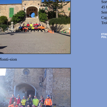
Sor
45 
Ser
Cap
Tro
ETA
POL
Monti-sion