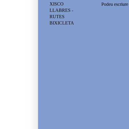
XISCO
Podeu escriure 
LLABRES -
RUTES
BIXICLETA