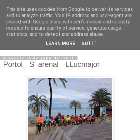
This site uses cookies from Google to deliver its services
VOLTORS -2026 -
and to analyze traffic. Your IP address and user-agent are
shared with Google along with performance and security
¡¡¡TENIM GANA!!!
metrics to ensure quality of service, generate usage
statistics, and to detect and address abuse.
I NO FEIM ...
LEARN MORE
GOT IT
dissabte, 4 de juny del 2011
Portol - S' arenal - LLucmajor