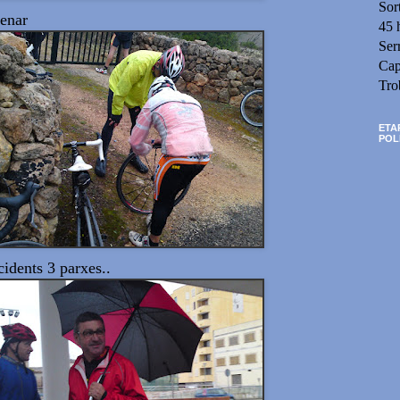
Sor
renar
45 
Ser
Cap
Tro
ETA
POL
idents 3 parxes..