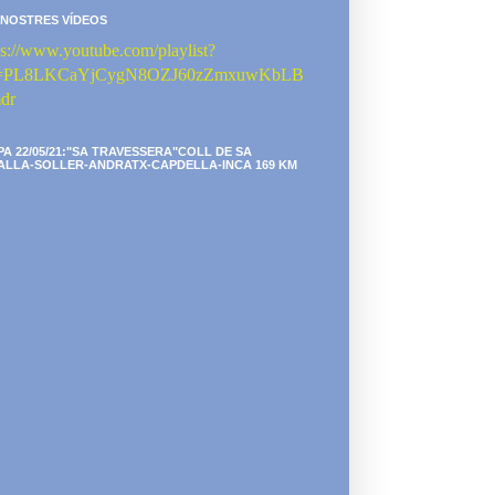
 NOSTRES VÍDEOS
ps://www.youtube.com/playlist?
st=PL8LKCaYjCygN8OZJ60zZmxuwKbLB
dr
PA 22/05/21:"SA TRAVESSERA"COLL DE SA
ALLA-SOLLER-ANDRATX-CAPDELLA-INCA 169 KM