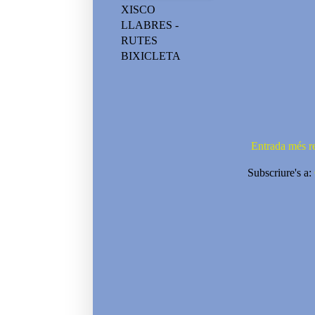
XISCO
LLABRES -
RUTES
BIXICLETA
Entrada més r
Subscriure's a: