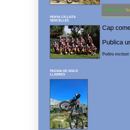
Publicat per
Vo
PENYA CICLISTA
SENCELLES
Cap comen
Publica u
Podeu escriure 
PAGINA DE XISCO
LLABRES