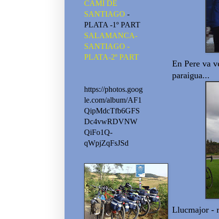
CAMI DE
SANTIAGO
-
PLATA -1º PART
SALAMANCA-
SANTIAGO -
PLATA-2º PART
En Pere va ve
paraigua...
https://photos.goog
le.com/album/AF1
QipMdcTfb6GFS
Dc4vwRDVNW
QiFo1Q-
qWpjZqFsJSd
Llucmajor - 