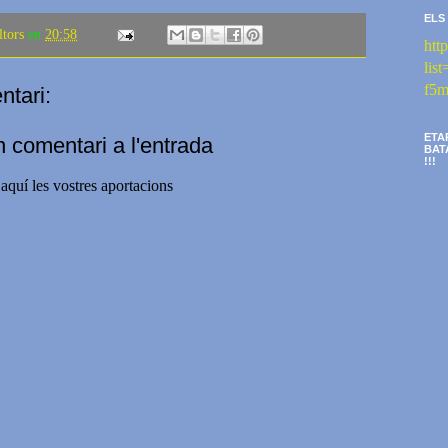
ELS
ltors
en
20:58
htt
li
f5m
tari:
ETA
n comentari a l'entrada
BAT
!!!
aquí les vostres aportacions