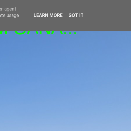
er-agent
rate usage
LEARN MORE
GOT IT
M GANA!!!