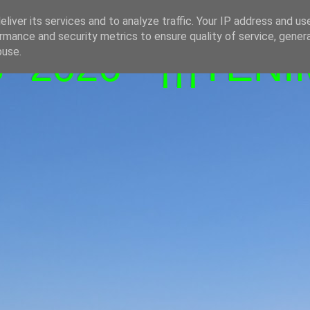
liver its services and to analyze traffic. Your IP address and us
rmance and security metrics to ensure quality of service, gene
-2026 - ¡¡¡TENI
buse.