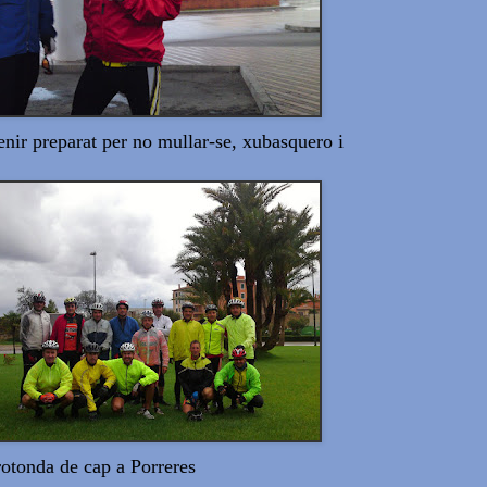
nir preparat per no mullar-se, xubasquero i
rotonda de cap a Porreres