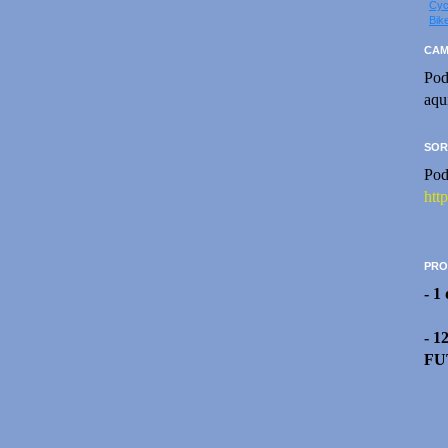
Cyc
Bik
CAM
Pod
aqu
SOR
Pod
htt
PRO
- 1
- 1
FU