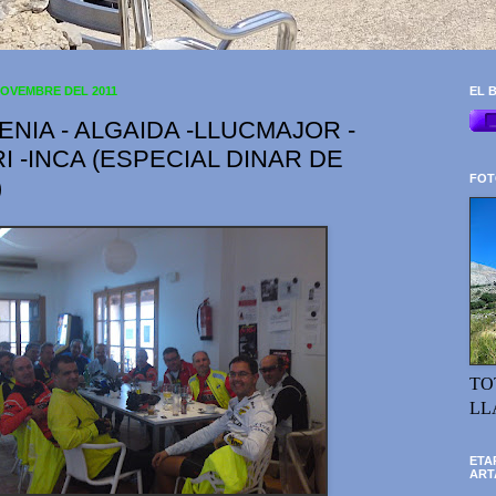
NOVEMBRE DEL 2011
EL B
ENIA - ALGAIDA -LLUCMAJOR -
I -INCA (ESPECIAL DINAR DE
FOT
)
TO
LL
ETA
ART