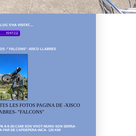
LOG S'HA VISITAT....
OS -" FALCONS" -XISCO LLABRES
TES LES FOTOS PAGINA DE -XISCO
ABRES- "FALCONS"
PA 8-8-26:CAMI SON VIVOT-MURO-SON SERRA-
A-FAR DE CAPDEPERA-INCA- 120 KM!