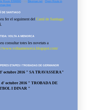
le Route 8398880
- via
Bikemap.net
-
Open Route in
emap App
Í DE SANTIAGO
eu fer el seguiment del
Camí de Santiago
í.
TIDA: VOLTA A MENORCA
eu consultar totes les novetats a
p://www.voltaamenorca.blogspot.com/
PERES ETAPES I TROBADAS DE GERMANOR
 d' octubre 2016 " SA TRAVASSERA"
2 d' octubre 2016 " TROBADA DE
TBOL I DINAR "