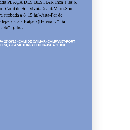
tida PLAÇA DES BESTIAR-Inca-a les 6,
hr: Cami de Son vivot-Talapi-Muro-Son
ra (trobada a 8, 15 hr.)-Arta-Far de
depera-Cala Ratjada(Berenar . " Sa
bada"..)- Inca
PA 27/06/26:-CAMI DE CAIMARI-CAMPANET-PORT
LENÇA-LA VICTORI-ALCUDIA-INCA 80 KM