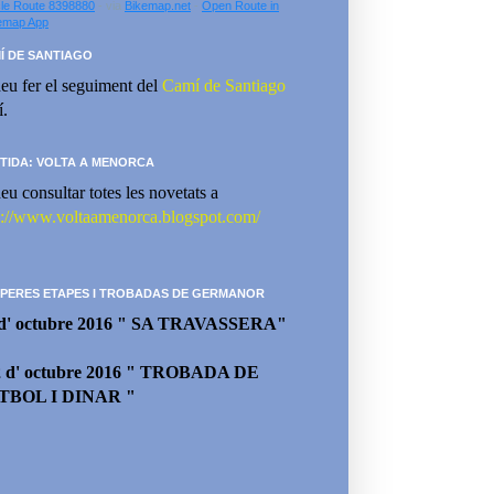
le Route 8398880
- via
Bikemap.net
-
Open Route in
emap App
Í DE SANTIAGO
eu fer el seguiment del
Camí de Santiago
í.
TIDA: VOLTA A MENORCA
eu consultar totes les novetats a
p://www.voltaamenorca.blogspot.com/
PERES ETAPES I TROBADAS DE GERMANOR
 d' octubre 2016 " SA TRAVASSERA"
2 d' octubre 2016 " TROBADA DE
TBOL I DINAR "