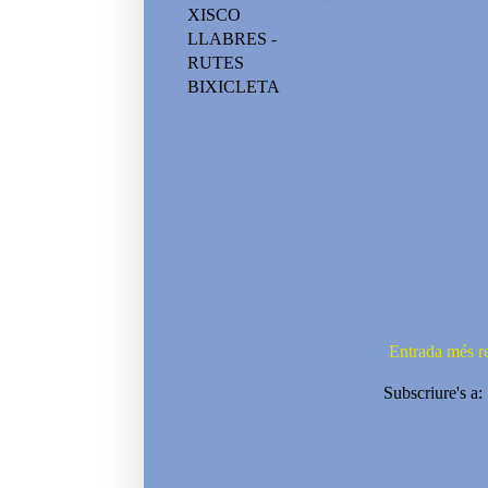
XISCO
LLABRES -
RUTES
BIXICLETA
Entrada més r
Subscriure's a: