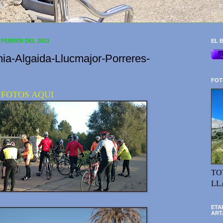
 FEBRER DEL 2013
EL B
ia-Algaida-Llucmajor-Porreres-
FOT
 FOTOS AQUI
TO
LL
ETA
ART