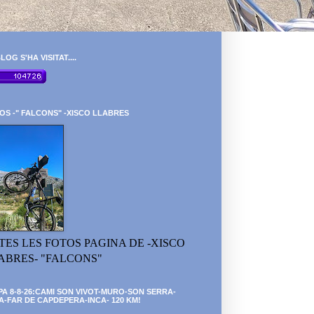
LOG S'HA VISITAT....
OS -" FALCONS" -XISCO LLABRES
TES LES FOTOS PAGINA DE -XISCO
ABRES- "FALCONS"
PA 8-8-26:CAMI SON VIVOT-MURO-SON SERRA-
A-FAR DE CAPDEPERA-INCA- 120 KM!