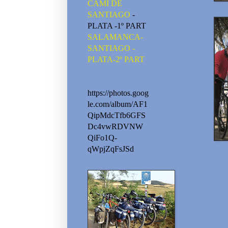
CAMI DE
SANTIAGO
-
PLATA -1º PART
SALAMANCA-
SANTIAGO -
PLATA-2º PART
https://photos.goog
le.com/album/AF1
QipMdcTfb6GFS
Dc4vwRDVNW
QiFo1Q-
qWpjZqFsJSd