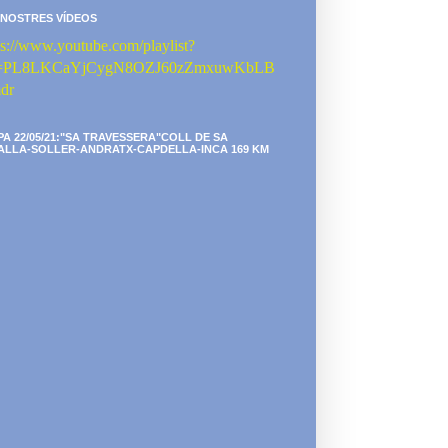
 NOSTRES VÍDEOS
ps://www.youtube.com/playlist?
st=PL8LKCaYjCygN8OZJ60zZmxuwKbLB
dr
PA 22/05/21:"SA TRAVESSERA"COLL DE SA
ALLA-SOLLER-ANDRATX-CAPDELLA-INCA 169 KM