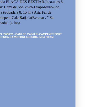
tida PLAÇA DES BESTIAR-Inca-a les 6,
hr: Cami de Son vivot-Talapi-Muro-Son
ra (trobada a 8, 15 hr.)-Arta-Far de
depera-Cala Ratjada(Berenar . " Sa
bada"..)- Inca
PA 27/06/26:-CAMI DE CAIMARI-CAMPANET-PORT
LENÇA-LA VICTORI-ALCUDIA-INCA 80 KM