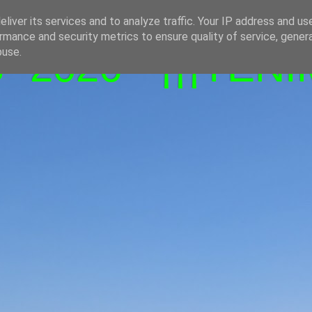
liver its services and to analyze traffic. Your IP address and us
rmance and security metrics to ensure quality of service, gene
-2026 - ¡¡¡TENI
buse.