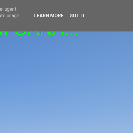
er-agent
rate usage
LEARN MORE
GOT IT
M GANA!!!