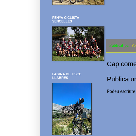
PENYA CICLISTA
SENCELLES
Publicat per
Vo
Cap comen
PAGINA DE XISCO
Publica u
LLABRES
Podeu escriure 