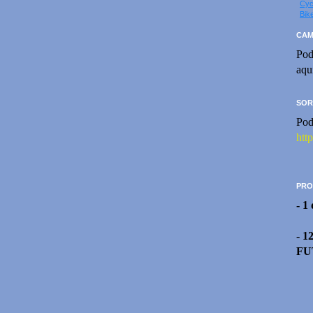
Cyc
Bik
CAM
Pod
aqu
SOR
Pod
htt
PRO
- 1
- 1
FU