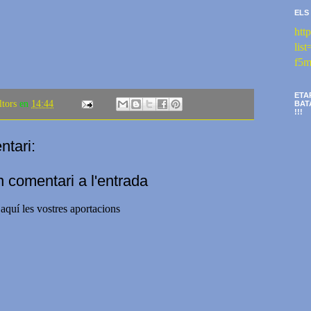
ELS
htt
li
f5m
ETA
ltors
en
14:44
BAT
!!!
tari:
n comentari a l'entrada
aquí les vostres aportacions