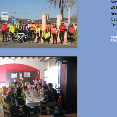
Sor
45 
Ser
Cap
Tro
ETA
POL