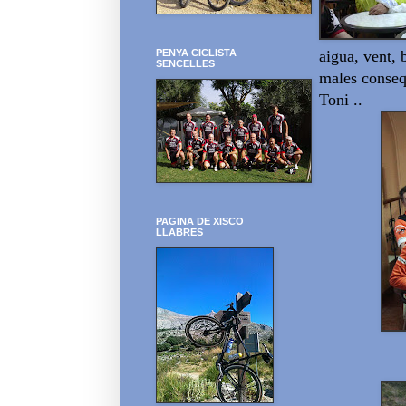
aigua
,
vent
,
PENYA CICLISTA
SENCELLES
males conseq
Toni
..
PAGINA DE XISCO
LLABRES