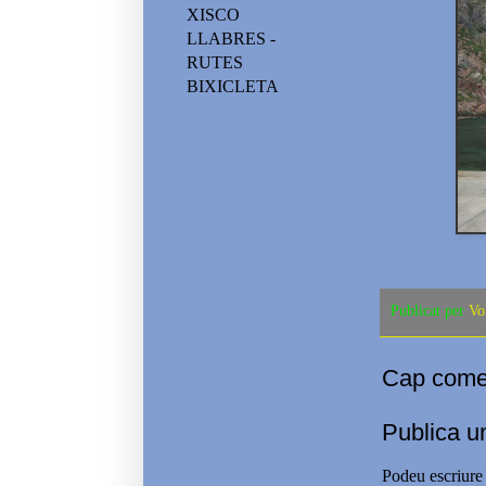
XISCO
LLABRES -
RUTES
BIXICLETA
Publicat per
Vo
Cap comen
Publica u
Podeu escriure 