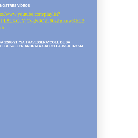
 NOSTRES VÍDEOS
ps://www.youtube.com/playlist?
st=PL8LKCaYjCygN8OZJ60zZmxuwKbLB
dr
PA 22/05/21:"SA TRAVESSERA"COLL DE SA
ALLA-SOLLER-ANDRATX-CAPDELLA-INCA 169 KM