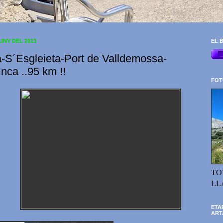
JUNY DEL 2013
EL B
a-S´Esgleieta-Port de Valldemossa-
nca ..95 km !!
FOT
TO
LL
ETA
ART