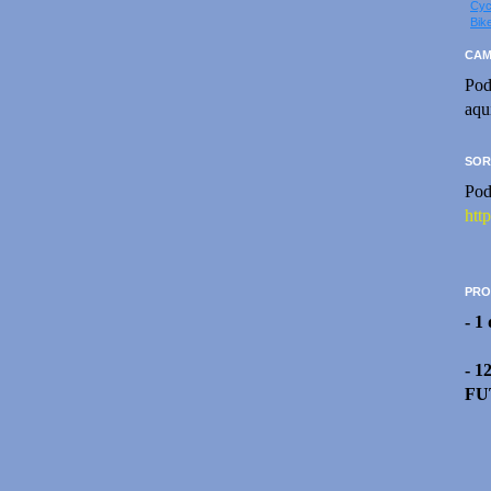
Cyc
Bik
CAM
Pod
aqu
SOR
Pod
htt
PRO
- 1
- 1
FU