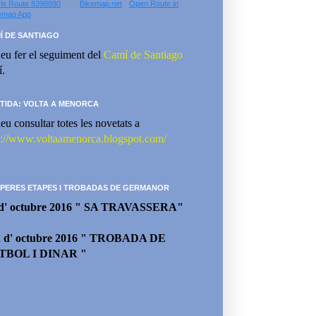
le Route 8398880
- via
Bikemap.net
-
Open Route in
emap App
Í DE SANTIAGO
eu fer el seguiment del
Camí de Santiago
í.
TIDA: VOLTA A MENORCA
eu consultar totes les novetats a
p://www.voltaamenorca.blogspot.com/
PERES ETAPES I TROBADAS DE GERMANOR
 d' octubre 2016 " SA TRAVASSERA"
2 d' octubre 2016 " TROBADA DE
TBOL I DINAR "