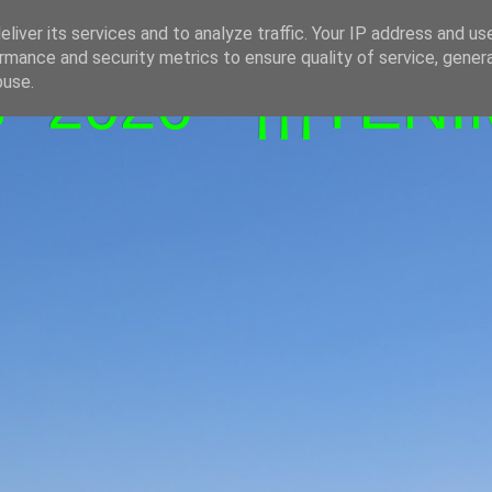
liver its services and to analyze traffic. Your IP address and us
rmance and security metrics to ensure quality of service, gene
-2026 - ¡¡¡TENI
buse.