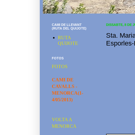
CAMI DE LLEVANT
DISSABTE, 8 DE 
(RUTA DEL QUIJOTE)
Sta. Mari
RUTA
Esporles-I
QUIJOTE
FOTOS
FOTOS
CAMI DE
CAVALLS -
MENORCA(1-
4/05/2013)
VOLTA A
MENORCA