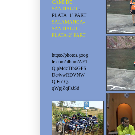
CAMI DE
SANTIAGO
-
PLATA -1º PART
SALAMANCA-
SANTIAGO -
PLATA-2º PART
https://photos.goog
le.com/album/AF1
QipMdcTfb6GFS
Dc4vwRDVNW
QiFo1Q-
qWpjZqFsJSd