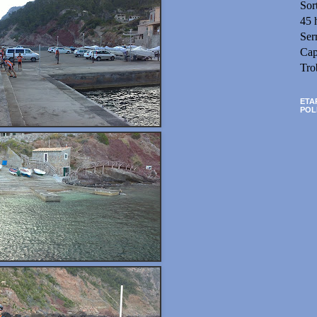
Sor
45 
Ser
Cap
Tro
ETA
POL