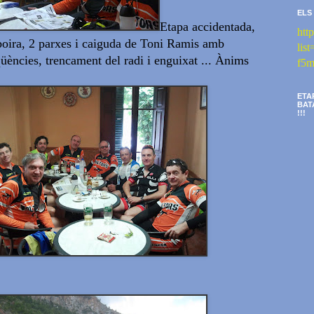
ELS
Etapa
accidentada
,
htt
boira
,
2
parxes
i caiguda
de Toni
Ramis amb
li
üències
,
trencament
del radi
i
enguixat
...
Ànims
f5m
ETA
BAT
!!!