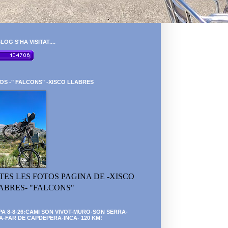
LOG S'HA VISITAT....
OS -" FALCONS" -XISCO LLABRES
TES LES FOTOS PAGINA DE -XISCO
ABRES- "FALCONS"
PA 8-8-26:CAMI SON VIVOT-MURO-SON SERRA-
A-FAR DE CAPDEPERA-INCA- 120 KM!