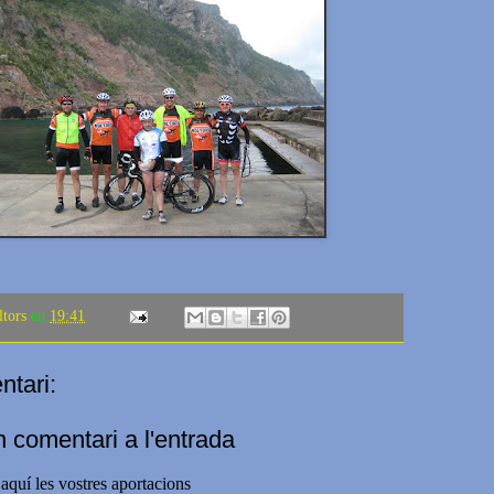
ltors
en
19:41
tari:
n comentari a l'entrada
aquí les vostres aportacions