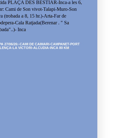
tida PLAÇA DES BESTIAR-Inca-a les 6,
hr: Cami de Son vivot-Talapi-Muro-Son
ra (trobada a 8, 15 hr.)-Arta-Far de
depera-Cala Ratjada(Berenar . " Sa
bada"..)- Inca
PA 27/06/26:-CAMI DE CAIMARI-CAMPANET-PORT
LENÇA-LA VICTORI-ALCUDIA-INCA 80 KM