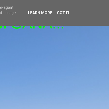
er-agent
rate usage
LEARN MORE
GOT IT
M GANA!!!