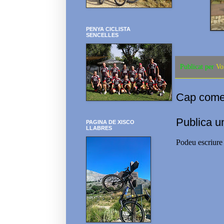
PENYA CICLISTA
SENCELLES
Publicat per
Vo
Cap comen
Publica u
PAGINA DE XISCO
LLABRES
Podeu escriure 