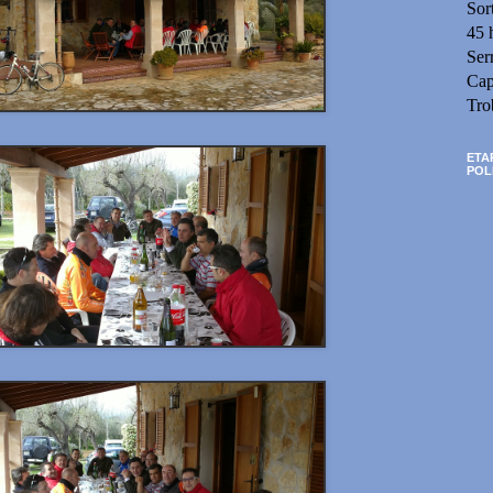
Sor
45 
Ser
Cap
Tro
ETA
POL