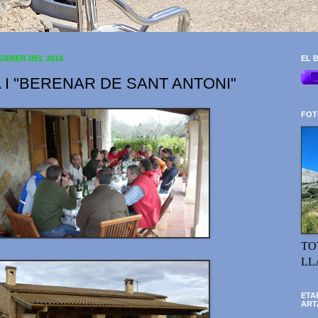
 GENER DEL 2014
EL B
 I "BERENAR DE SANT ANTONI"
FOT
TO
LL
ETA
ART