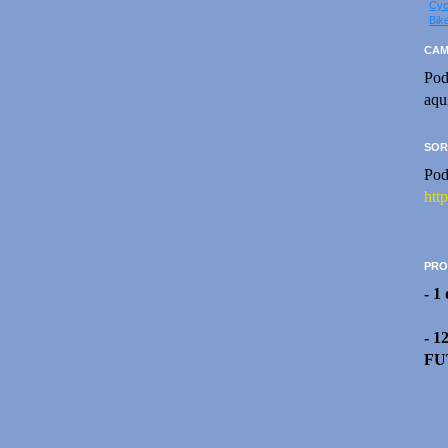
Cyc
Bik
CAM
Pod
aqu
SOR
Pod
htt
PRO
- 1
- 1
FU