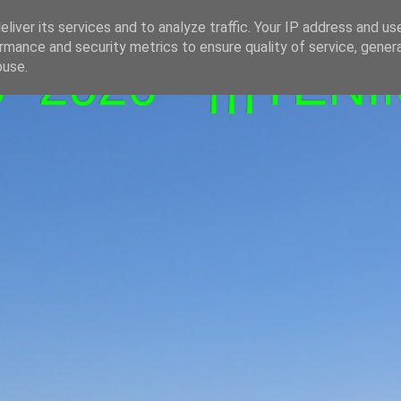
liver its services and to analyze traffic. Your IP address and us
rmance and security metrics to ensure quality of service, gene
-2026 - ¡¡¡TENI
buse.