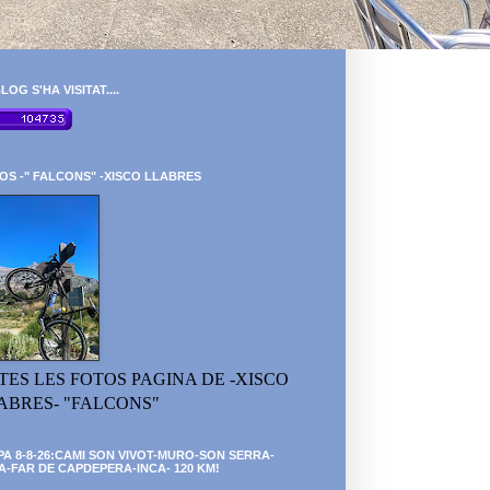
LOG S'HA VISITAT....
OS -" FALCONS" -XISCO LLABRES
TES LES FOTOS PAGINA DE -XISCO
ABRES- "FALCONS"
PA 8-8-26:CAMI SON VIVOT-MURO-SON SERRA-
A-FAR DE CAPDEPERA-INCA- 120 KM!