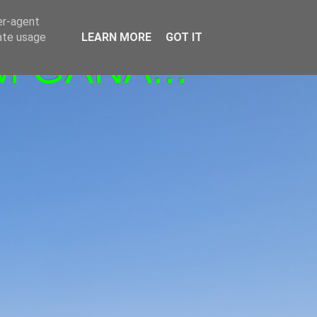
er-agent
rate usage
LEARN MORE
GOT IT
M GANA!!!