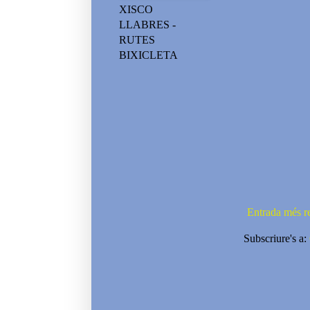
XISCO
LLABRES -
RUTES
BIXICLETA
Entrada més r
Subscriure's a: