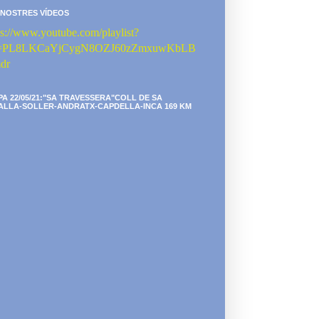
 NOSTRES VÍDEOS
ps://www.youtube.com/playlist?
st=PL8LKCaYjCygN8OZJ60zZmxuwKbLB
dr
PA 22/05/21:"SA TRAVESSERA"COLL DE SA
ALLA-SOLLER-ANDRATX-CAPDELLA-INCA 169 KM