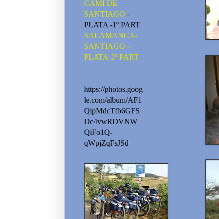
CAMI DE
SANTIAGO
-
PLATA -1º PART
SALAMANCA-
SANTIAGO -
PLATA-2º PART
https://photos.goog
le.com/album/AF1
QipMdcTfb6GFS
Dc4vwRDVNW
QiFo1Q-
qWpjZqFsJSd