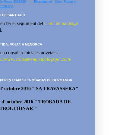
le Route 8398880
- via
Bikemap.net
-
Open Route in
emap App
Í DE SANTIAGO
eu fer el seguiment del
Camí de Santiago
í.
TIDA: VOLTA A MENORCA
eu consultar totes les novetats a
p://www.voltaamenorca.blogspot.com/
PERES ETAPES I TROBADAS DE GERMANOR
 d' octubre 2016 " SA TRAVASSERA"
2 d' octubre 2016 " TROBADA DE
TBOL I DINAR "