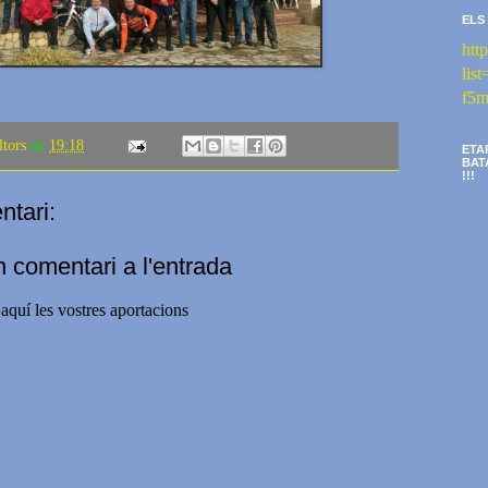
ELS
htt
li
f5m
ltors
en
19:18
ETA
BAT
!!!
tari:
n comentari a l'entrada
aquí les vostres aportacions