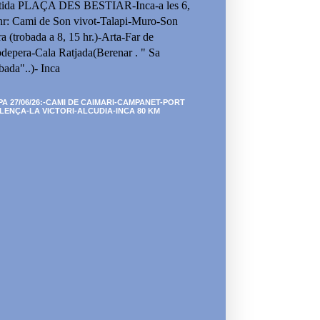
tida PLAÇA DES BESTIAR-Inca-a les 6,
hr: Cami de Son vivot-Talapi-Muro-Son
ra (trobada a 8, 15 hr.)-Arta-Far de
depera-Cala Ratjada(Berenar . " Sa
bada"..)- Inca
PA 27/06/26:-CAMI DE CAIMARI-CAMPANET-PORT
LENÇA-LA VICTORI-ALCUDIA-INCA 80 KM