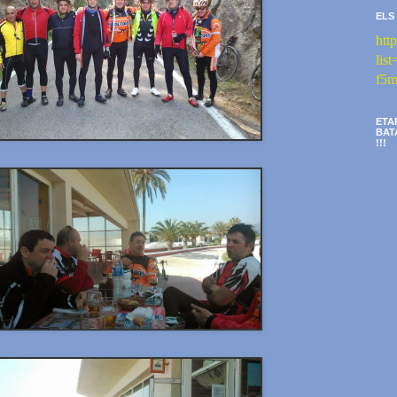
ELS
htt
li
f5m
ETA
BAT
!!!