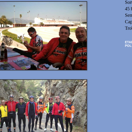
Sor
45 
Ser
Cap
Tro
ETA
POL