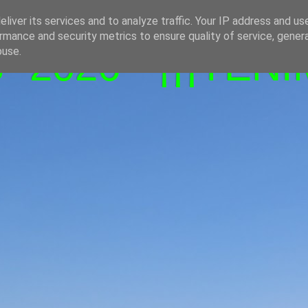
liver its services and to analyze traffic. Your IP address and us
rmance and security metrics to ensure quality of service, gene
-2026 - ¡¡¡TENI
buse.