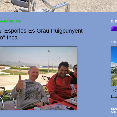
 MARÇ DEL 2014
EL B
a -Esporles-Es Grau-Puigpunyent-
o"-Inca
FOT
TO
LL
ETA
ART