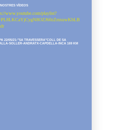
 NOSTRES VÍDEOS
ps://www.youtube.com/playlist?
st=PL8LKCaYjCygN8OZJ60zZmxuwKbLB
dr
PA 22/05/21:"SA TRAVESSERA"COLL DE SA
ALLA-SOLLER-ANDRATX-CAPDELLA-INCA 169 KM