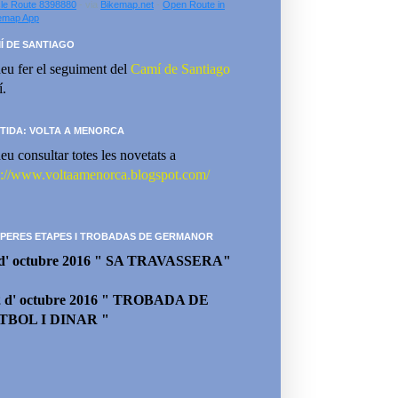
le Route 8398880
- via
Bikemap.net
-
Open Route in
emap App
Í DE SANTIAGO
eu fer el seguiment del
Camí de Santiago
í.
TIDA: VOLTA A MENORCA
eu consultar totes les novetats a
p://www.voltaamenorca.blogspot.com/
PERES ETAPES I TROBADAS DE GERMANOR
 d' octubre 2016 " SA TRAVASSERA"
2 d' octubre 2016 " TROBADA DE
TBOL I DINAR "