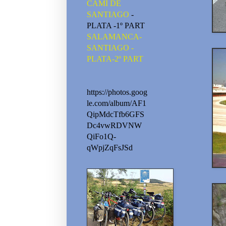
CAMI DE
SANTIAGO
-
PLATA -1º PART
SALAMANCA-
SANTIAGO -
PLATA-2º PART
https://photos.goog
le.com/album/AF1
QipMdcTfb6GFS
Dc4vwRDVNW
QiFo1Q-
qWpjZqFsJSd