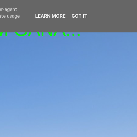
er-agent
rate usage
LEARN MORE
GOT IT
M GANA!!!