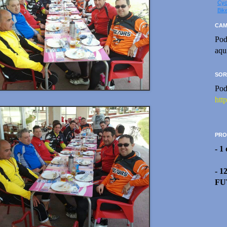
Cyc
Bik
CAM
Pod
aqu
SOR
Pod
htt
PRO
- 1
- 1
FU