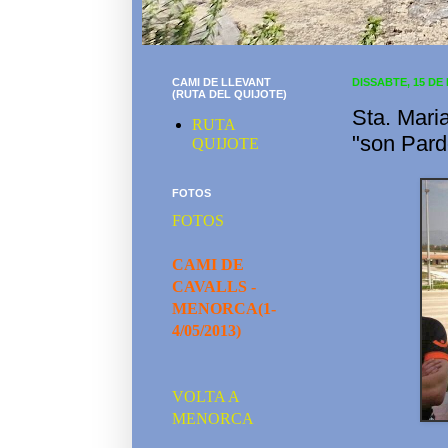
CAMI DE LLEVANT
DISSABTE, 15 DE
(RUTA DEL QUIJOTE)
Sta. Mari
RUTA
"son Pard
QUIJOTE
FOTOS
FOTOS
CAMI DE
CAVALLS -
MENORCA(1-
4/05/2013)
VOLTA A
MENORCA