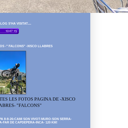
LOG S'HA VISITAT....
OS -" FALCONS" -XISCO LLABRES
TES LES FOTOS PAGINA DE -XISCO
ABRES- "FALCONS"
PA 8-8-26:CAMI SON VIVOT-MURO-SON SERRA-
A-FAR DE CAPDEPERA-INCA- 120 KM!