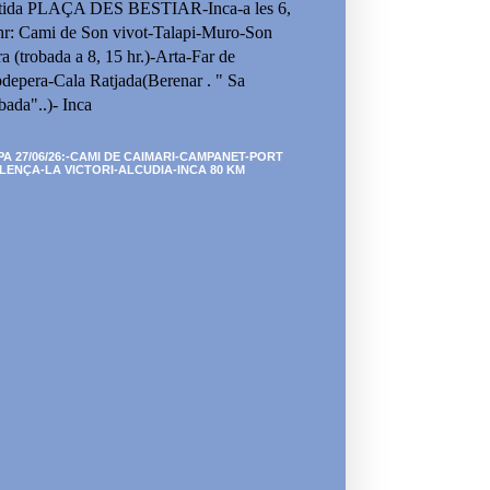
tida PLAÇA DES BESTIAR-Inca-a les 6,
hr: Cami de Son vivot-Talapi-Muro-Son
ra (trobada a 8, 15 hr.)-Arta-Far de
depera-Cala Ratjada(Berenar . " Sa
bada"..)- Inca
PA 27/06/26:-CAMI DE CAIMARI-CAMPANET-PORT
LENÇA-LA VICTORI-ALCUDIA-INCA 80 KM