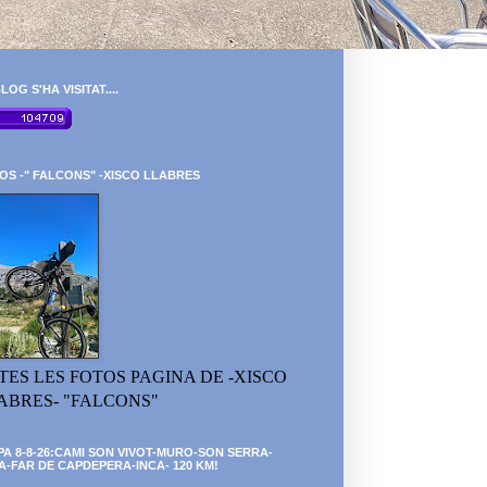
LOG S'HA VISITAT....
OS -" FALCONS" -XISCO LLABRES
TES LES FOTOS PAGINA DE -XISCO
ABRES- "FALCONS"
PA 8-8-26:CAMI SON VIVOT-MURO-SON SERRA-
A-FAR DE CAPDEPERA-INCA- 120 KM!