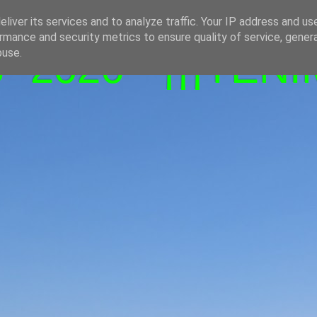
liver its services and to analyze traffic. Your IP address and us
rmance and security metrics to ensure quality of service, gene
-2026 - ¡¡¡TENI
buse.