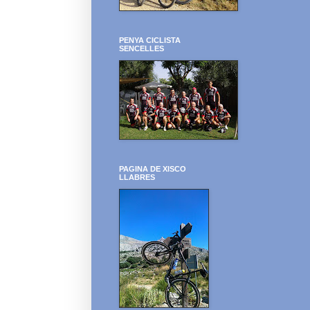
PENYA CICLISTA
SENCELLES
PAGINA DE XISCO
LLABRES