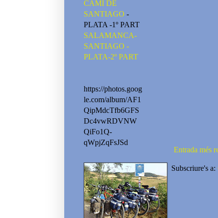
CAMI DE
SANTIAGO
-
PLATA -1º PART
SALAMANCA-
SANTIAGO -
PLATA-2º PART
https://photos.goog
le.com/album/AF1
QipMdcTfb6GFS
Dc4vwRDVNW
QiFo1Q-
qWpjZqFsJSd
Entrada més r
Subscriure's a: