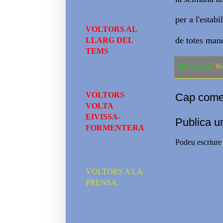
per a l'estab
VOLTORS AL
de totes mane
LLARG DEL
TEMS
Publicat per
Vo
VOLTORS
Cap comen
VOLTA
EIVISSA-
Publica u
FORMENTERA
Podeu escriure 
VOLTORS A LA
PRENSA