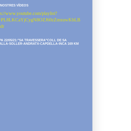
 NOSTRES VÍDEOS
ps://www.youtube.com/playlist?
st=PL8LKCaYjCygN8OZJ60zZmxuwKbLB
dr
PA 22/05/21:"SA TRAVESSERA"COLL DE SA
ALLA-SOLLER-ANDRATX-CAPDELLA-INCA 169 KM