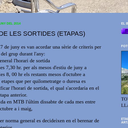
UNY DEL 2014
EL B
DE LES SORTIDES (ETAPAS)
 7 de juny es van acordar una sèrie de criteris per
FOT
s del grup durant l'any:
neral l'horari de sortida
 les 7,30 hr. per als mesos d'estiu de juny a
les 8, 00 hr els restants mesos d'octubre a
 etapes que per quilometratge o duresa es
icar l'horari de sortida, el qual s'acordaria en el
etapa anterior.
TO
tida en MTB l'últim dissabte de cada mes entre
LL
ctubre a i maig,
ETA
er norma general es decideixen en el berenar de
ART
terior.