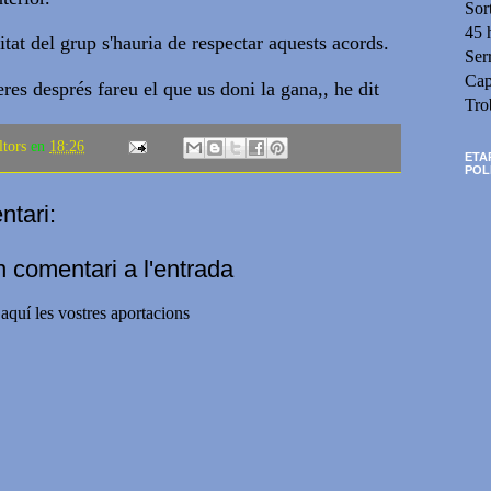
Sor
45 
ilitat del grup s'hauria de respectar aquests acords.
Ser
Cap
res després fareu el que us doni la gana,, he dit
Tro
ltors
en
18:26
ETA
POL
tari:
n comentari a l'entrada
aquí les vostres aportacions