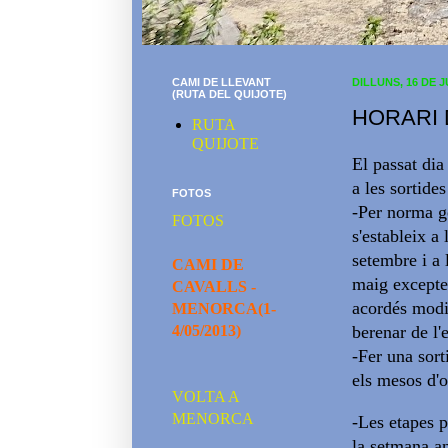
CAMI DE LLEVANT
DILLUNS, 16 DE J
(RUTA DEL QUIJOTE)
HORARI 
RUTA
QUIJOTE
El passat dia
a les sortide
FOTOS
-Per norma ge
FOTOS
s'estableix a
setembre i a 
CAMI DE
maig excepte
CAVALLS -
acordés modif
MENORCA(1-
4/05/2013)
berenar de l'
-Fer una sor
els mesos d'o
VOLTA A
MENORCA
-Les etapes p
la setmana an