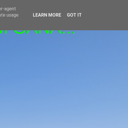
er-agent
rate usage
LEARN MORE
GOT IT
M GANA!!!