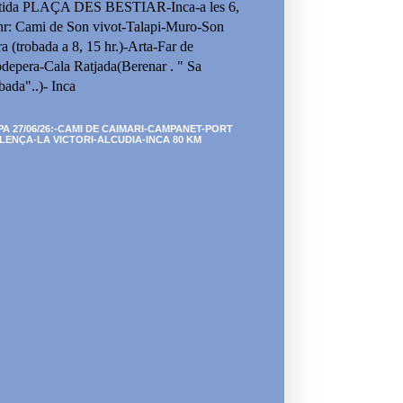
tida PLAÇA DES BESTIAR-Inca-a les 6,
hr: Cami de Son vivot-Talapi-Muro-Son
ra (trobada a 8, 15 hr.)-Arta-Far de
depera-Cala Ratjada(Berenar . " Sa
bada"..)- Inca
PA 27/06/26:-CAMI DE CAIMARI-CAMPANET-PORT
LENÇA-LA VICTORI-ALCUDIA-INCA 80 KM