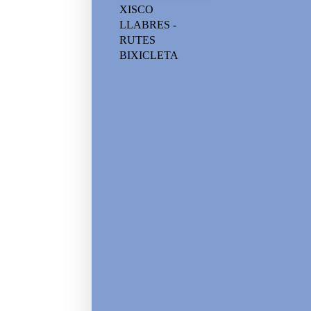
XISCO
LLABRES -
RUTES
BIXICLETA