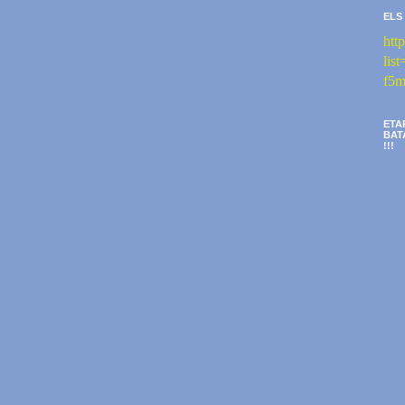
ELS
htt
li
f5m
ETA
BAT
!!!