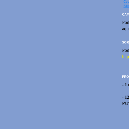
Cyc
Bik
CAM
Pod
aqu
SOR
Pod
htt
PRO
- 1
- 1
FU