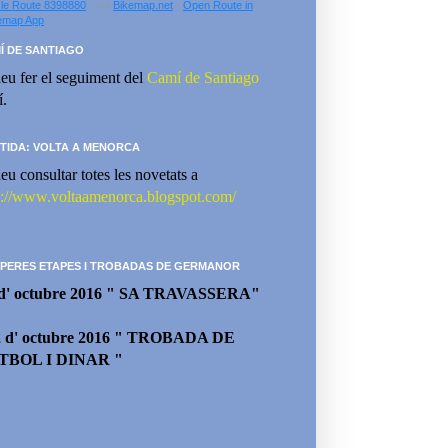
le Route 8398880
- via
Bikemap.net
-
Open Route in
emap App
Í DE SANTIAGO
eu fer el seguiment del
Camí de Santiago
í.
TIDA: VOLTA A MENORCA
eu consultar totes les novetats a
p://www.voltaamenorca.blogspot.com/
PERES ETAPES I TROBADAS DE GERMANOR
 d' octubre 2016 " SA TRAVASSERA"
2 d' octubre 2016 " TROBADA DE
TBOL I DINAR "