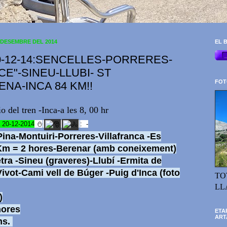
 DESEMBRE DEL 2014
EL B
0-12-14:SENCELLES-PORRERES-
CE"-SINEU-LLUBI- ST
FOT
NA-INCA 84 KM!!
io del tren -Inca-a les 8, 00 hr
a 20-12-2014
⛄️
: -
Pina-
Montuiri-
Porreres-
Villafranca -
Es
Km = 2 hores-
Berenar (amb coneixement)
tra -
Sineu (graveres)-
Llubí -
Ermita de
ivot-
Cami vell de Búger -
Puig d'Inca (foto
TO
LL
)
hores
ETA
ART
ms.