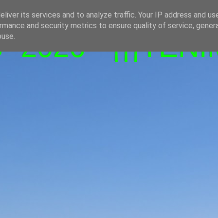
liver its services and to analyze traffic. Your IP address and us
rmance and security metrics to ensure quality of service, gene
-2026 - ¡¡¡TENI
buse.