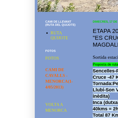
CAMI DE LLEVANT
DIMECRES, 17 DE
(RUTA DEL QUIJOTE)
ETAPA 2
RUTA
"ES CRU
QUIJOTE
MAGDALE
FOTOS
Sortida estac
FOTOS
Proposta de rut
CAMI DE
Sencelles-
CAVALLS -
Cruce -
47 
MENORCA(1-
Tornada:
Pe
4/05/2013)
Llubí-
Son V
inèdita)
Inca (dutxa
VOLTA A
40kms = 2
MENORCA
Total 87 K