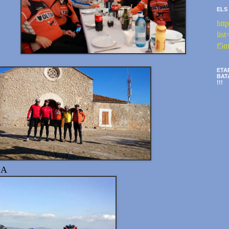
ELS
htt
li
f5m
ETA
BAT
!!!
CA