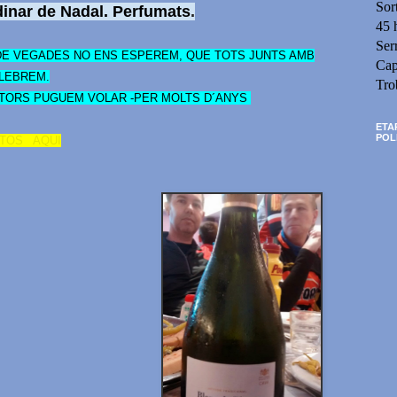
Sor
dinar de Nadal. Perfumats
.
45 
Ser
DE VEGADES NO ENS ESPEREM, QUE TOTS JUNTS AMB
Cap
LEBREM.
Tro
LTORS PUGUEM VOLAR -PER MOLTS D´ANYS
ETA
POL
OTOS AQUI