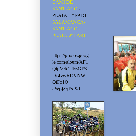
CAMI DE
SANTIAGO
-
PLATA -1º PART
SALAMANCA-
SANTIAGO -
PLATA-2º PART
https://photos.goog
le.com/album/AF1
QipMdcTfb6GFS
Dc4vwRDVNW
QiFo1Q-
qWpjZqFsJSd