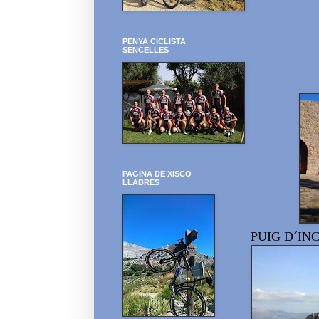
PENYA CICLISTA
SENCELLES
PAGINA DE XISCO
LLABRES
PUIG D´IN