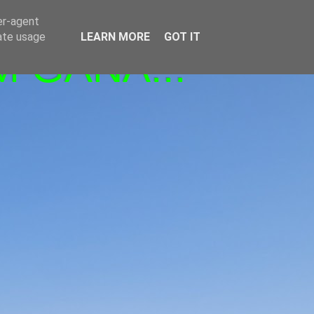
er-agent
rate usage
LEARN MORE
GOT IT
M GANA!!!