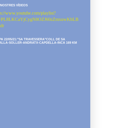
 NOSTRES VÍDEOS
ps://www.youtube.com/playlist?
st=PL8LKCaYjCygN8OZJ60zZmxuwKbLB
dr
PA 22/05/21:"SA TRAVESSERA"COLL DE SA
ALLA-SOLLER-ANDRATX-CAPDELLA-INCA 169 KM