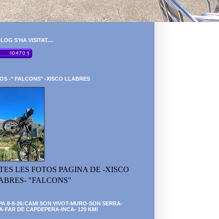
LOG S'HA VISITAT....
OS -" FALCONS" -XISCO LLABRES
TES LES FOTOS PAGINA DE -XISCO
ABRES- "FALCONS"
PA 8-8-26:CAMI SON VIVOT-MURO-SON SERRA-
A-FAR DE CAPDEPERA-INCA- 120 KM!