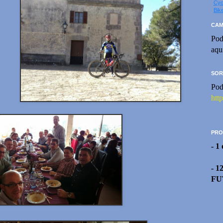
Cyc
Bik
CAM
Pod
aqu
SOR
Pod
htt
PRO
- 1
- 1
FU