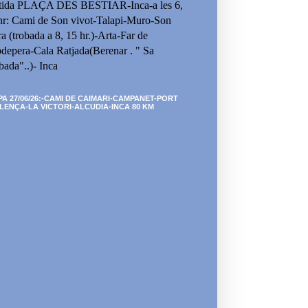
tida PLAÇA DES BESTIAR-Inca-a les 6,
hr: Cami de Son vivot-Talapi-Muro-Son
ra (trobada a 8, 15 hr.)-Arta-Far de
depera-Cala Ratjada(Berenar . " Sa
bada"..)- Inca
PA 27/06/26:-CAMI DE CAIMARI-CAMPANET-PORT
LENÇA-LA VICTORI-ALCUDIA-INCA 80 KM