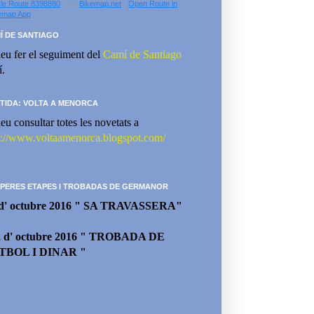
le Route 8398880
- via
Bikemap.net
-
Open Route in
emap App
Í DE SANTIAGO
eu fer el seguiment del
Camí de Santiago
í.
TIDA: VOLTA A MENORCA
eu consultar totes les novetats a
p://www.voltaamenorca.blogspot.com/
PERES ETAPES I TROBADAS DE GERMANOR
 d' octubre 2016 " SA TRAVASSERA"
2 d' octubre 2016 " TROBADA DE
TBOL I DINAR "