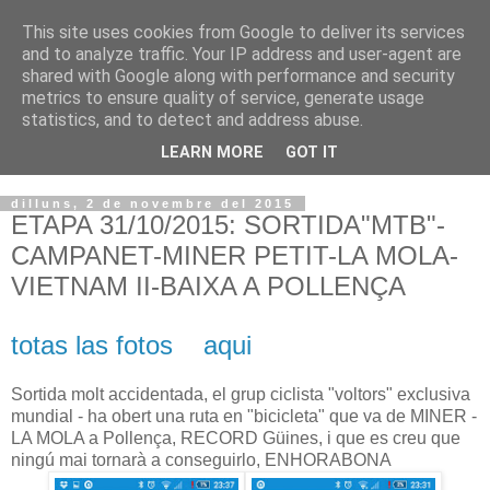
This site uses cookies from Google to deliver its services
VOLTORS -2026 -
and to analyze traffic. Your IP address and user-agent are
shared with Google along with performance and security
¡¡¡TENIM GANA!!!
metrics to ensure quality of service, generate usage
statistics, and to detect and address abuse.
I NO FEIM ...
LEARN MORE
GOT IT
dilluns, 2 de novembre del 2015
ETAPA 31/10/2015: SORTIDA"MTB"-
CAMPANET-MINER PETIT-LA MOLA-
VIETNAM II-BAIXA A POLLENÇA
totas las fotos aqui
Sortida molt accidentada, el grup ciclista "voltors" exclusiva
mundial - ha obert una ruta en "bicicleta" que va de MINER -
LA MOLA a Pollença, RECORD Güines, i que es creu que
ningú mai tornarà a conseguirlo, ENHORABONA