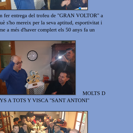
 fer entrega del trofeu de "GRAN VOLTOR" a
uè s'ho mereix
per la seva
aptitud
, esportivitat
i
sme
a més
d'haver complert els
50
anys
fa
un
MOLTS D
YS A TOTS Y VISCA "SANT ANTONI"