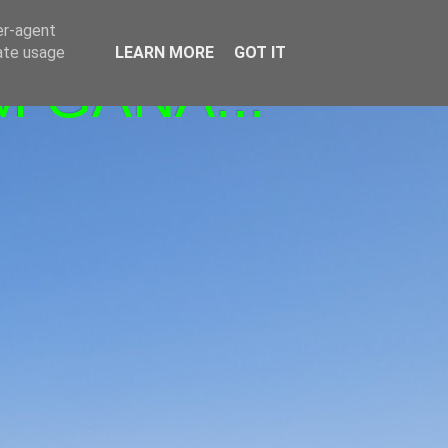
er-agent
rate usage
LEARN MORE
GOT IT
M GANA!!!