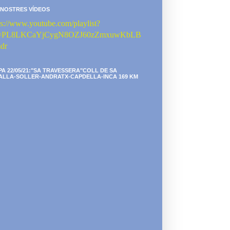
 NOSTRES VÍDEOS
ps://www.youtube.com/playlist?
st=PL8LKCaYjCygN8OZJ60zZmxuwKbLB
dr
PA 22/05/21:"SA TRAVESSERA"COLL DE SA
ALLA-SOLLER-ANDRATX-CAPDELLA-INCA 169 KM