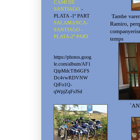
CAMI DE
SANTIAGO
-
PLATA -1º PART
Tambe varem
SALAMANCA-
Ramiro,
perq
SANTIAGO -
companyeri
PLATA-2º PART
temps
https://photos.goog
le.com/album/AF1
QipMdcTfb6GFS
Dc4vwRDVNW
QiFo1Q-
qWpjZqFsJSd
´AN