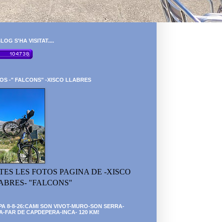
LOG S'HA VISITAT....
OS -" FALCONS" -XISCO LLABRES
TES LES FOTOS PAGINA DE -XISCO
ABRES- "FALCONS"
PA 8-8-26:CAMI SON VIVOT-MURO-SON SERRA-
A-FAR DE CAPDEPERA-INCA- 120 KM!