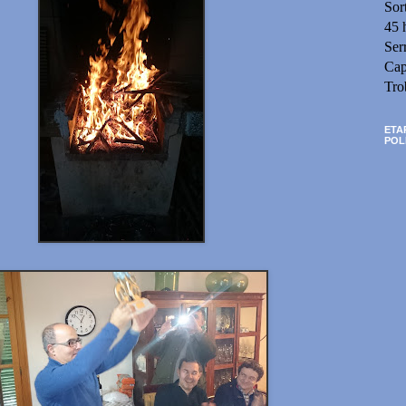
Sor
45 
Ser
Cap
Tro
ETA
POL