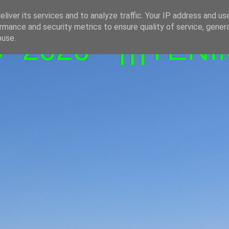
liver its services and to analyze traffic. Your IP address and us
rmance and security metrics to ensure quality of service, gene
-2026 - ¡¡¡TENI
buse.