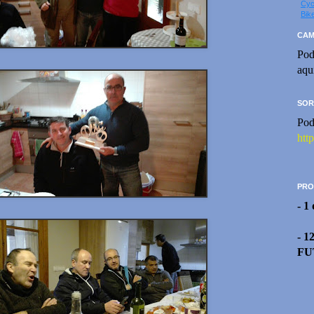
Cyc
Bik
CAM
Pod
aqu
SOR
Pod
htt
PRO
- 1
- 1
FU