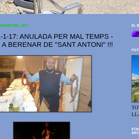
 GENER DEL 2017
EL B
1-1-17: ANULADA PER MAL TEMPS -
 A BERENAR DE "SANT ANTONI" !!!
FOT
TO
LL
ETA
ART