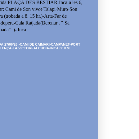
tida PLAÇA DES BESTIAR-Inca-a les 6,
hr: Cami de Son vivot-Talapi-Muro-Son
ra (trobada a 8, 15 hr.)-Arta-Far de
depera-Cala Ratjada(Berenar . " Sa
bada"..)- Inca
PA 27/06/26:-CAMI DE CAIMARI-CAMPANET-PORT
LENÇA-LA VICTORI-ALCUDIA-INCA 80 KM