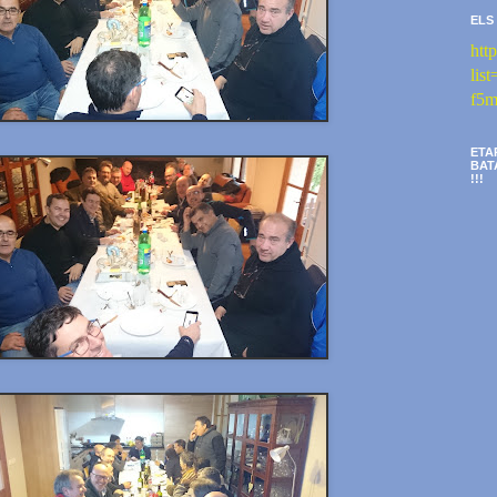
ELS
htt
li
f5m
ETA
BAT
!!!