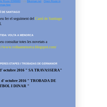
le Route 8398880
- via
Bikemap.net
-
Open Route in
emap App
Í DE SANTIAGO
eu fer el seguiment del
Camí de Santiago
í.
TIDA: VOLTA A MENORCA
eu consultar totes les novetats a
p://www.voltaamenorca.blogspot.com/
PERES ETAPES I TROBADAS DE GERMANOR
 d' octubre 2016 " SA TRAVASSERA"
2 d' octubre 2016 " TROBADA DE
TBOL I DINAR "