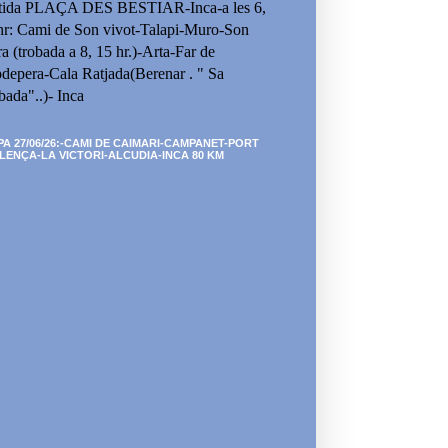
tida PLAÇA DES BESTIAR-Inca-a les 6,
hr: Cami de Son vivot-Talapi-Muro-Son
ra (trobada a 8, 15 hr.)-Arta-Far de
depera-Cala Ratjada(Berenar . " Sa
bada"..)- Inca
PA 27/06/26:-CAMI DE CAIMARI-CAMPANET-PORT
LENÇA-LA VICTORI-ALCUDIA-INCA 80 KM