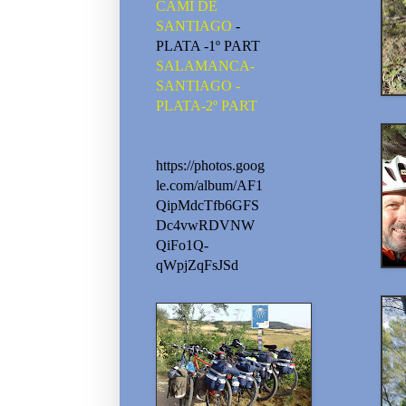
CAMI DE
SANTIAGO
-
PLATA -1º PART
SALAMANCA-
SANTIAGO -
PLATA-2º PART
https://photos.goog
le.com/album/AF1
QipMdcTfb6GFS
Dc4vwRDVNW
QiFo1Q-
qWpjZqFsJSd