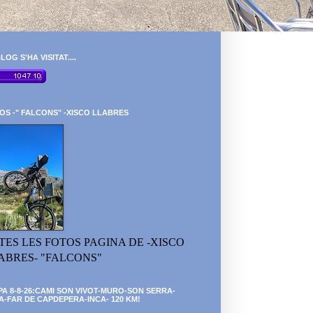
LOG S'HA VISITAT....
OS -" FALCONS" -XISCO LLABRES
TES LES FOTOS PAGINA DE -XISCO
ABRES- "FALCONS"
PA 8-8-26:CAMI SON VIVOT-MURO-SON SERRA-
A-FAR DE CAPDEPERA-INCA- 120 KM!