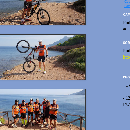
Cyc
Bik
CAM
Pod
aqu
SOR
Pod
htt
PRO
- 1
- 1
FU