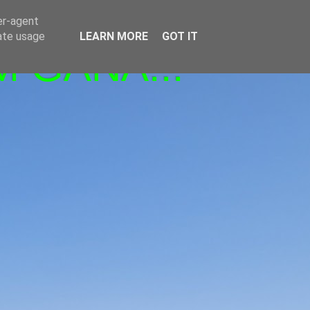
er-agent
rate usage
LEARN MORE
GOT IT
M GANA!!!