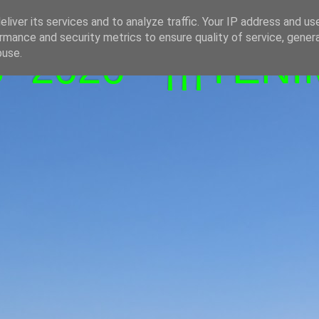
liver its services and to analyze traffic. Your IP address and us
rmance and security metrics to ensure quality of service, gene
-2026 - ¡¡¡TENI
buse.