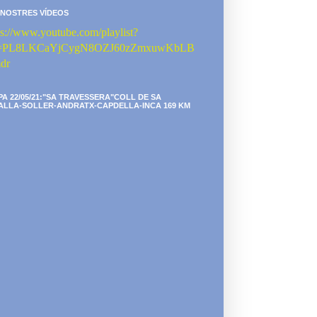
 NOSTRES VÍDEOS
ps://www.youtube.com/playlist?
st=PL8LKCaYjCygN8OZJ60zZmxuwKbLB
dr
PA 22/05/21:"SA TRAVESSERA"COLL DE SA
ALLA-SOLLER-ANDRATX-CAPDELLA-INCA 169 KM