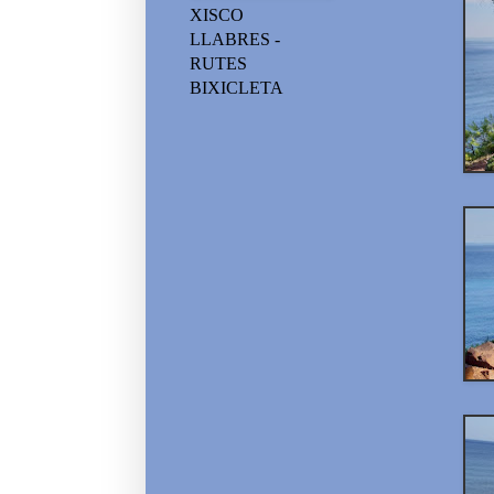
XISCO
LLABRES -
RUTES
BIXICLETA