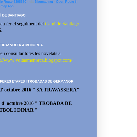
le Route 8398880
- via
Bikemap.net
-
Open Route in
emap App
Í DE SANTIAGO
eu fer el seguiment del
Camí de Santiago
í.
TIDA: VOLTA A MENORCA
eu consultar totes les novetats a
p://www.voltaamenorca.blogspot.com/
PERES ETAPES I TROBADAS DE GERMANOR
 d' octubre 2016 " SA TRAVASSERA"
2 d' octubre 2016 " TROBADA DE
TBOL I DINAR "