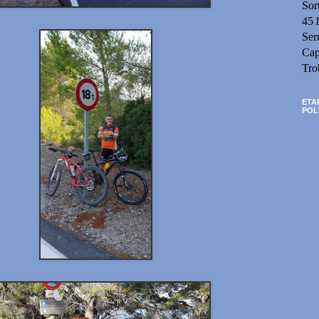
Sor
45 
Ser
Cap
Tro
ETA
POL