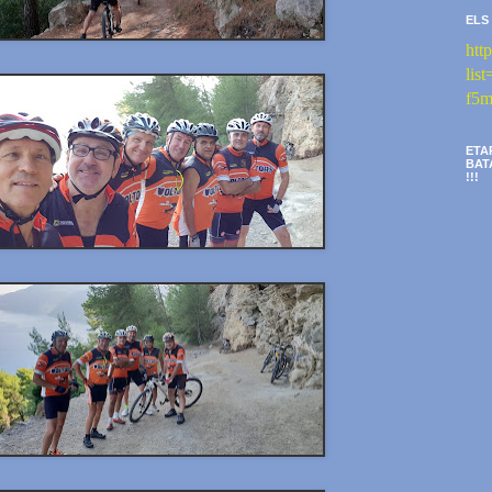
ELS
htt
li
f5m
ETA
BAT
!!!