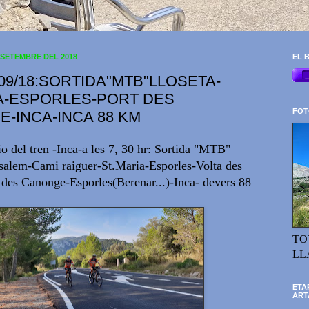
 SETEMBRE DEL 2018
EL B
/09/18:SORTIDA"MTB"LLOSETA-
A-ESPORLES-PORT DES
FOT
-INCA-INCA 88 KM
io del tren -Inca-a les 7, 30 hr: Sortida "MTB"
ssalem-Cami raiguer-St.Maria-Esporles-Volta des
 des Canonge-Esporles(Berenar...)-Inca- devers 88
TO
LL
ETA
ART