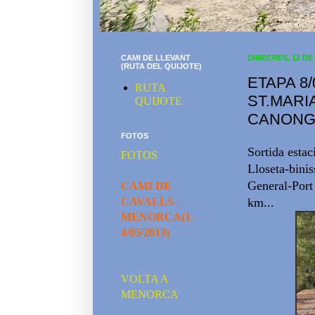
CAMI DE LLEVANT
DIMECRES, 12 DE
(RUTA DEL QUIJOTE)
ETAPA 8
RUTA
ST.MARI
QUIJOTE
CANONGE
FOTOS
Sortida estac
FOTOS
Lloseta-bini
General-Port
CAMI DE
CAVALLS -
km...
MENORCA(1-
4/05/2013)
VOLTA A
MENORCA