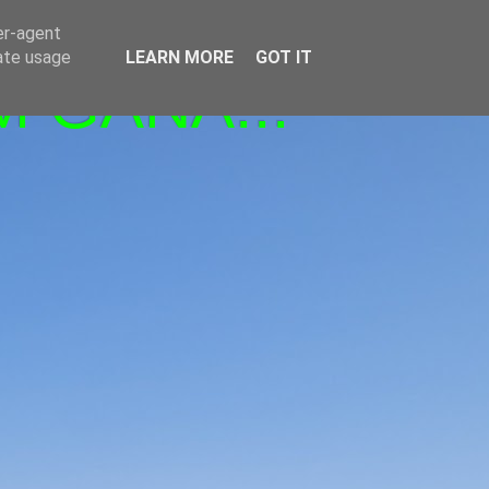
er-agent
rate usage
LEARN MORE
GOT IT
M GANA!!!