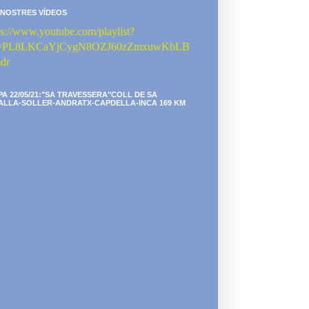
 NOSTRES VÍDEOS
ps://www.youtube.com/playlist?
st=PL8LKCaYjCygN8OZJ60zZmxuwKbLB
dr
PA 22/05/21:"SA TRAVESSERA"COLL DE SA
ALLA-SOLLER-ANDRATX-CAPDELLA-INCA 169 KM