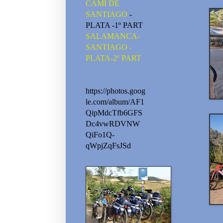
CAMI DE
SANTIAGO
-
PLATA -1º PART
SALAMANCA-
SANTIAGO -
PLATA-2º PART
https://photos.goog
le.com/album/AF1
QipMdcTfb6GFS
Dc4vwRDVNW
QiFo1Q-
qWpjZqFsJSd