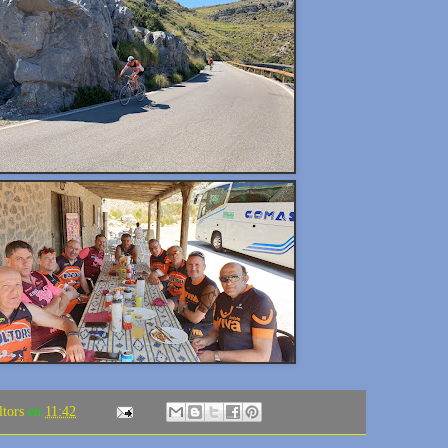
ltors
en
11:42