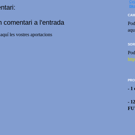
Cyc
tari:
Bik
CAM
n comentari a l'entrada
Pod
aqu
aquí les vostres aportacions
SOR
Pod
htt
PRO
- 1
- 1
FU