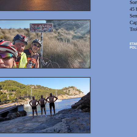
Sor
45 
Ser
Cap
Tro
ETA
POL