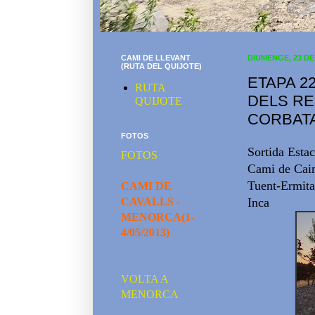
CAMI DE LLEVANT
DIUMENGE, 23 DE
(RUTA DEL QUIJOTE)
ETAPA 22
RUTA
DELS RE
QUIJOTE
CORBATA
FOTOS
Sortida Estac
FOTOS
Cami de Caim
Tuent-Ermita
CAMI DE
CAVALLS -
Inca
MENORCA(1-
4/05/2013)
VOLTA A
MENORCA