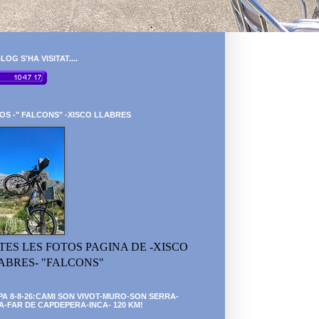
LOG S'HA VISITAT....
OS -" FALCONS" -XISCO LLABRES
TES LES FOTOS PAGINA DE -XISCO
ABRES- "FALCONS"
PA 8-8-26:CAMI SON VIVOT-MURO-SON SERRA-
A-FAR DE CAPDEPERA-INCA- 120 KM!