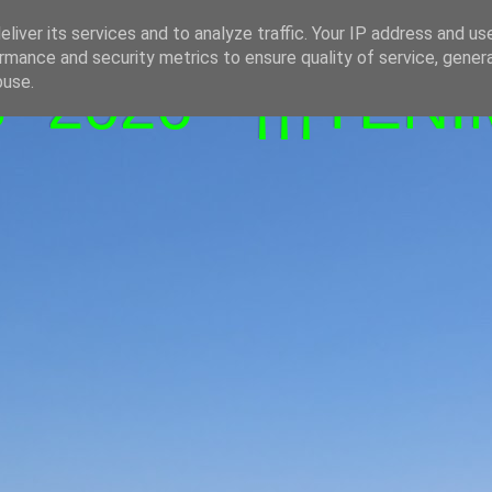
liver its services and to analyze traffic. Your IP address and us
rmance and security metrics to ensure quality of service, gene
-2026 - ¡¡¡TENI
buse.