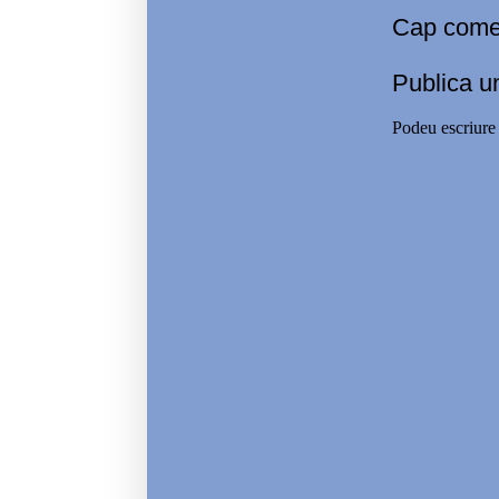
Cap comen
Publica u
Podeu escriure 