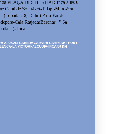
tida PLAÇA DES BESTIAR-Inca-a les 6,
hr: Cami de Son vivot-Talapi-Muro-Son
ra (trobada a 8, 15 hr.)-Arta-Far de
depera-Cala Ratjada(Berenar . " Sa
bada"..)- Inca
PA 27/06/26:-CAMI DE CAIMARI-CAMPANET-PORT
LENÇA-LA VICTORI-ALCUDIA-INCA 80 KM