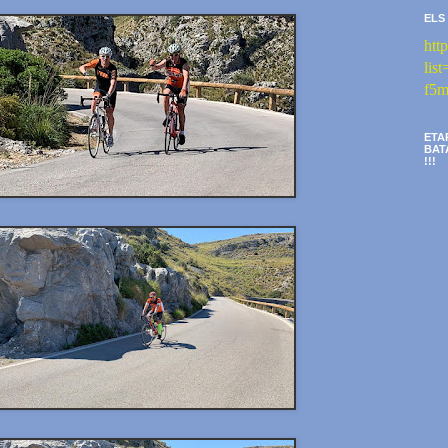
ELS
htt
li
f5m
ETA
BAT
!!!