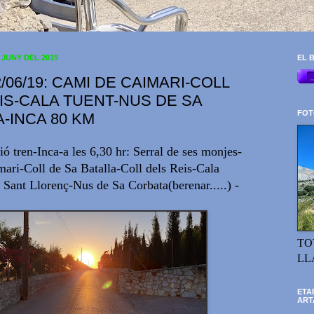
 JUNY DEL 2019
EL B
/06/19: CAMI DE CAIMARI-COLL
IS-CALA TUENT-NUS DE SA
FOT
-INCA 80 KM
ió tren-Inca-a les 6,30 hr: Serral de ses monjes-
ari-Coll de Sa Batalla-Coll dels Reis-Cala
 Sant Llorenç-Nus de Sa Corbata(berenar.....) -
TO
LL
ETA
ART