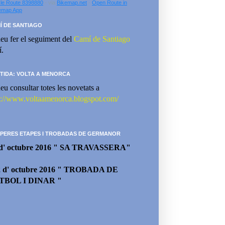
le Route 8398880
- via
Bikemap.net
-
Open Route in
emap App
Í DE SANTIAGO
eu fer el seguiment del
Camí de Santiago
í.
TIDA: VOLTA A MENORCA
eu consultar totes les novetats a
p://www.voltaamenorca.blogspot.com/
PERES ETAPES I TROBADAS DE GERMANOR
 d' octubre 2016 " SA TRAVASSERA"
2 d' octubre 2016 " TROBADA DE
TBOL I DINAR "