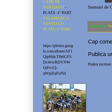
CAMI DE
Santuari de 
SANTIAGO
-
PLATA -1º PART
SALAMANCA-
SANTIAGO -
Publicat per
Vo
PLATA-2º PART
Cap comen
https://photos.goog
le.com/album/AF1
Publica u
QipMdcTfb6GFS
Dc4vwRDVNW
Podeu escriure 
QiFo1Q-
qWpjZqFsJSd