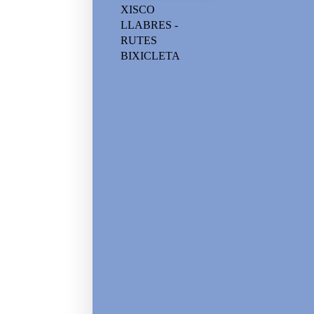
XISCO
LLABRES -
RUTES
BIXICLETA