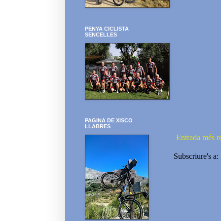
PENYA CICLISTA
SENCELLES
PAGINA DE XISCO
LLABRES
Entrada més r
Subscriure's a: