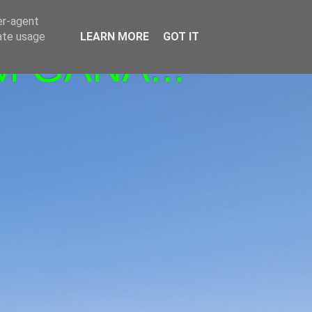
er-agent
rate usage
LEARN MORE
GOT IT
M GANA!!!