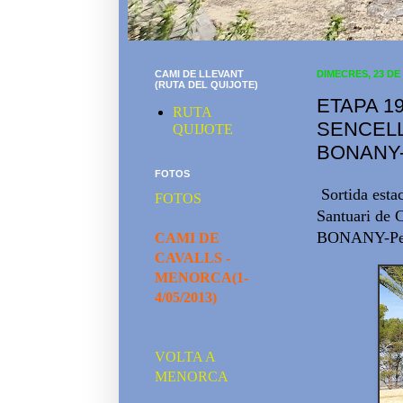
CAMI DE LLEVANT
DIMECRES, 23 DE
(RUTA DEL QUIJOTE)
ETAPA 19
RUTA
SENCELL
QUIJOTE
BONANY-
FOTOS
Sortida esta
FOTOS
Santuari de
BONANY-Petra
CAMI DE
CAVALLS -
MENORCA(1-
4/05/2013)
VOLTA A
MENORCA