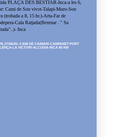
tida PLAÇA DES BESTIAR-Inca-a les 6,
hr: Cami de Son vivot-Talapi-Muro-Son
ra (trobada a 8, 15 hr.)-Arta-Far de
depera-Cala Ratjada(Berenar . " Sa
bada"..)- Inca
PA 27/06/26:-CAMI DE CAIMARI-CAMPANET-PORT
LENÇA-LA VICTORI-ALCUDIA-INCA 80 KM