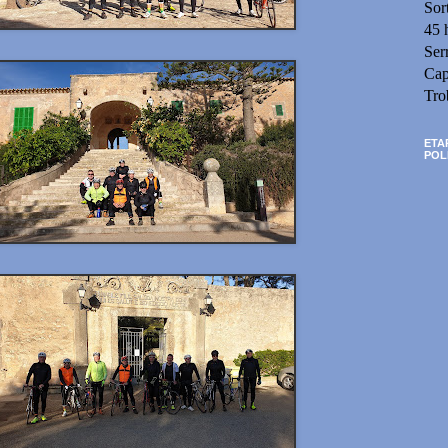
Sor
45 
Ser
Cap
Tro
ETA
POL