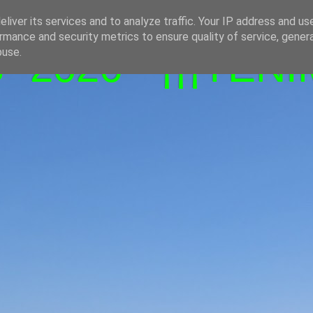
liver its services and to analyze traffic. Your IP address and us
rmance and security metrics to ensure quality of service, gene
-2026 - ¡¡¡TENI
buse.