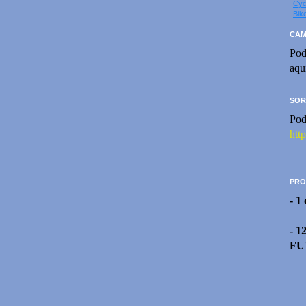
Cyc
Bik
CAM
Pod
aqu
SOR
Pod
htt
PRO
- 1
- 1
FU