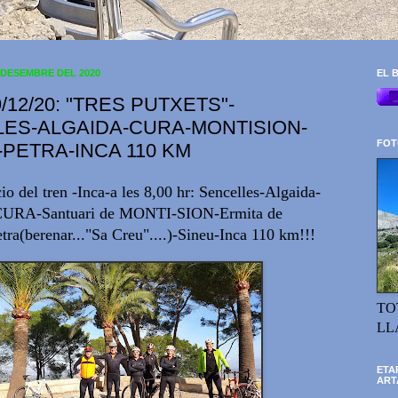
 DESEMBRE DEL 2020
EL B
/12/20: "TRES PUTXETS"-
ES-ALGAIDA-CURA-MONTISION-
FOT
PETRA-INCA 110 KM
cio del tren -Inca-a les 8,00 hr: Sencelles-Algaida-
 CURA-Santuari de MONTI-SION-Ermita de
(berenar..."Sa Creu"....)-Sineu-Inca 110 km!!!
TO
LL
ETA
ART