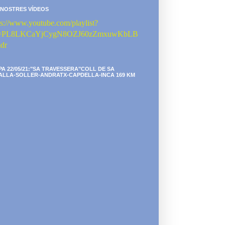
 NOSTRES VÍDEOS
ps://www.youtube.com/playlist?
st=PL8LKCaYjCygN8OZJ60zZmxuwKbLB
dr
PA 22/05/21:"SA TRAVESSERA"COLL DE SA
ALLA-SOLLER-ANDRATX-CAPDELLA-INCA 169 KM