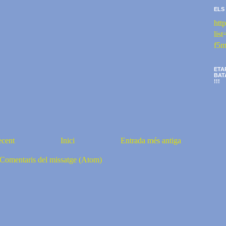
ELS
htt
li
f5m
ETA
BAT
!!!
ecent
Inici
Entrada més antiga
Comentaris del missatge (Atom)