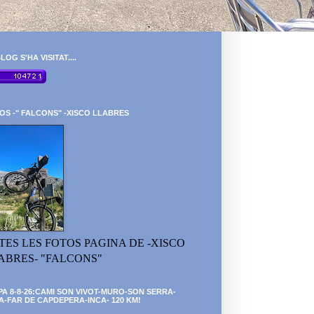
LOG S'HA VISITAT....
OS -" FALCONS" -XISCO LLABRES
TES LES FOTOS PAGINA DE -XISCO
ABRES- "FALCONS"
PA 8-8-26:CAMI SON VIVOT-MURO-SON SERRA-
A-FAR DE CAPDEPERA-INCA- 120 KM!