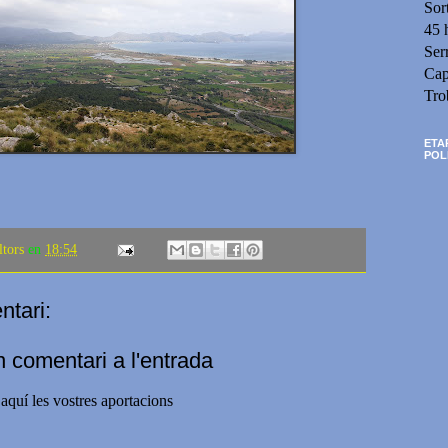
Sor
45 
Ser
Cap
Tro
ETA
POL
ltors
en
18:54
tari:
n comentari a l'entrada
aquí les vostres aportacions