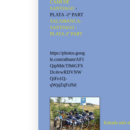
CAMI DE
SANTIAGO
-
PLATA -1º PART
SALAMANCA-
SANTIAGO -
PLATA-2º PART
https://photos.goog
le.com/album/AF1
QipMdcTfb6GFS
Dc4vwRDVNW
QiFo1Q-
qWpjZqFsJSd
Entrada més r