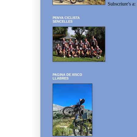
Subscriure's a:
PENYA CICLISTA
SENCELLES
PAGINA DE XISCO
LLABRES