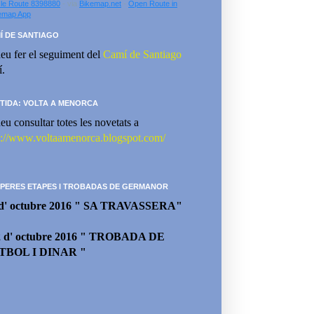
le Route 8398880
- via
Bikemap.net
-
Open Route in
emap App
Í DE SANTIAGO
eu fer el seguiment del
Camí de Santiago
í.
TIDA: VOLTA A MENORCA
eu consultar totes les novetats a
p://www.voltaamenorca.blogspot.com/
PERES ETAPES I TROBADAS DE GERMANOR
 d' octubre 2016 " SA TRAVASSERA"
2 d' octubre 2016 " TROBADA DE
TBOL I DINAR "