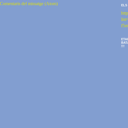
Comentaris del missatge (Atom)
ELS
htt
li
f5m
ETA
BAT
!!!