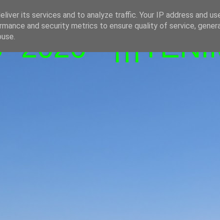
liver its services and to analyze traffic. Your IP address and us
rmance and security metrics to ensure quality of service, gene
-2026 - ¡¡¡TENI
buse.