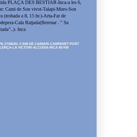
tida PLAÇA DES BESTIAR-Inca-a les 6,
hr: Cami de Son vivot-Talapi-Muro-Son
ra (trobada a 8, 15 hr.)-Arta-Far de
depera-Cala Ratjada(Berenar . " Sa
bada"..)- Inca
PA 27/06/26:-CAMI DE CAIMARI-CAMPANET-PORT
LENÇA-LA VICTORI-ALCUDIA-INCA 80 KM