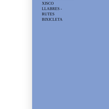
XISCO
LLABRES -
RUTES
BIXICLETA