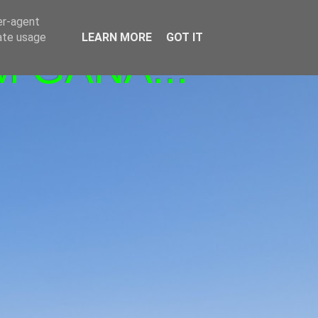
er-agent
rate usage
LEARN MORE
GOT IT
M GANA!!!