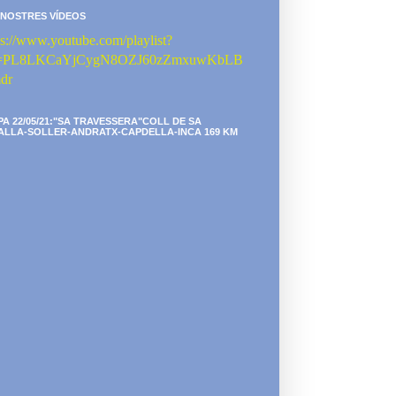
 NOSTRES VÍDEOS
ps://www.youtube.com/playlist?
st=PL8LKCaYjCygN8OZJ60zZmxuwKbLB
dr
PA 22/05/21:"SA TRAVESSERA"COLL DE SA
ALLA-SOLLER-ANDRATX-CAPDELLA-INCA 169 KM