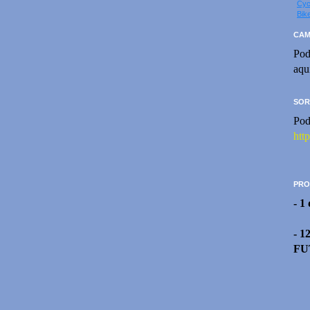
Cyc
Bik
CAM
Pod
aqu
SOR
Pod
htt
PRO
- 1
- 1
FU