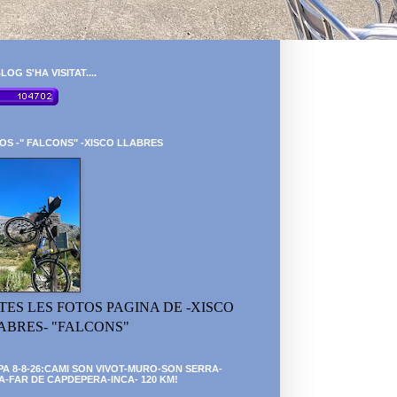
LOG S'HA VISITAT....
OS -" FALCONS" -XISCO LLABRES
TES LES FOTOS PAGINA DE -XISCO
ABRES- "FALCONS"
PA 8-8-26:CAMI SON VIVOT-MURO-SON SERRA-
A-FAR DE CAPDEPERA-INCA- 120 KM!