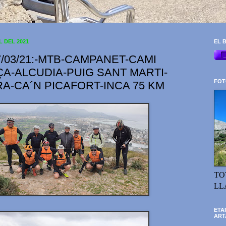
L DEL 2021
EL B
7/03/21:-MTB-CAMPANET-CAMI
A-ALCUDIA-PUIG SANT MARTI-
FOT
A-CA´N PICAFORT-INCA 75 KM
TO
LL
ETA
ART