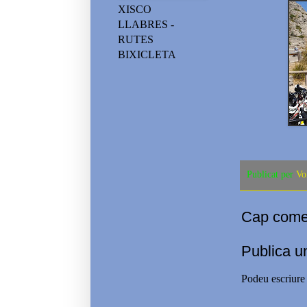
XISCO
LLABRES -
RUTES
BIXICLETA
Publicat per
Vo
Cap comen
Publica u
Podeu escriure 