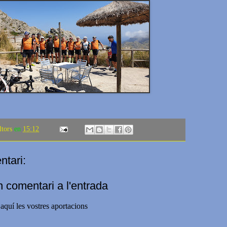
ltors
en
15:12
tari:
n comentari a l'entrada
aquí les vostres aportacions