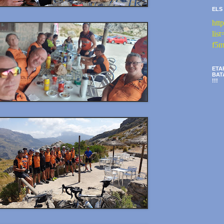
ELS
htt
li
f5m
ETA
BAT
!!!