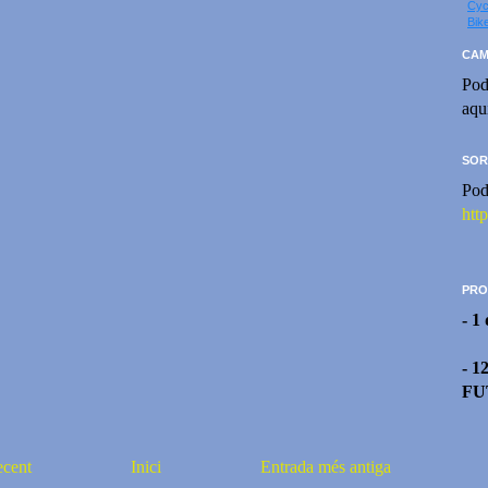
Cyc
Bik
CAM
Pod
aqu
SOR
Pod
htt
PRO
- 1
- 1
FU
ecent
Inici
Entrada més antiga