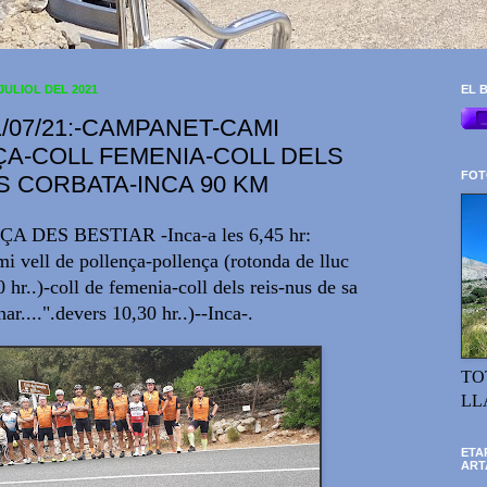
JULIOL DEL 2021
EL B
1/07/21:-CAMPANET-CAMI
A-COLL FEMENIA-COLL DELS
FOT
S CORBATA-INCA 90 KM
ÇA DES BESTIAR -Inca-a les 6,45 hr:
i vell de pollença-pollença (rotonda de lluc
 hr..)-coll de femenia-coll dels reis-nus de sa
ar....".devers 10,30 hr..)--Inca-.
TO
LL
ETA
ART