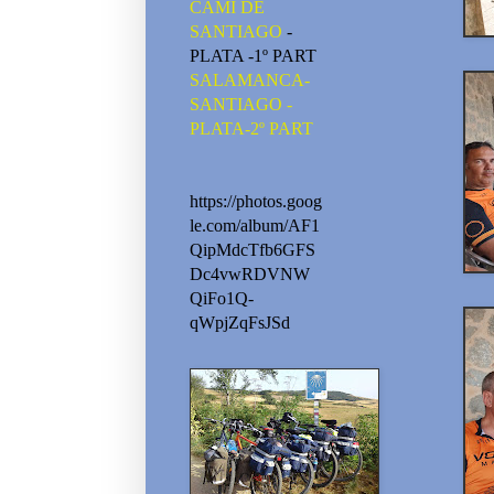
CAMI DE
SANTIAGO
-
PLATA -1º PART
SALAMANCA-
SANTIAGO -
PLATA-2º PART
https://photos.goog
le.com/album/AF1
QipMdcTfb6GFS
Dc4vwRDVNW
QiFo1Q-
qWpjZqFsJSd