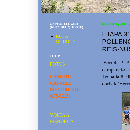
CAMI DE LLEVANT
DISSABTE, 31 DE 
(RUTA DEL QUIJOTE)
ETAPA 3
RUTA
POLLENÇ
QUIJOTE
REIS-NU
FOTOS
Sortida PLA
FOTOS
campanet-cam
Trobada 8, 00
CAMI DE
CAVALLS -
corbata(Beren
MENORCA(1-
4/05/2013)
VOLTA A
MENORCA