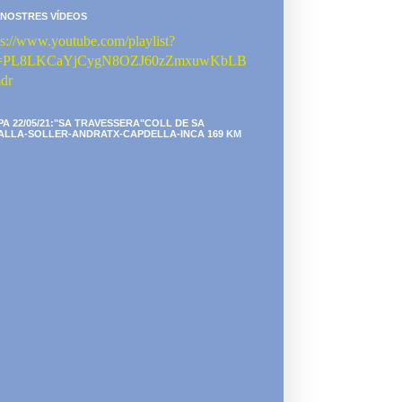
 NOSTRES VÍDEOS
ps://www.youtube.com/playlist?
st=PL8LKCaYjCygN8OZJ60zZmxuwKbLB
dr
PA 22/05/21:"SA TRAVESSERA"COLL DE SA
ALLA-SOLLER-ANDRATX-CAPDELLA-INCA 169 KM