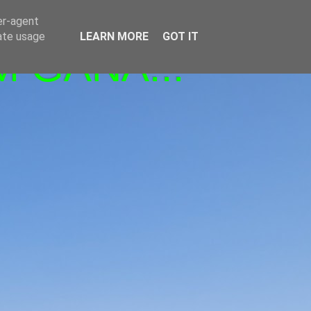
er-agent
rate usage
LEARN MORE
GOT IT
M GANA!!!