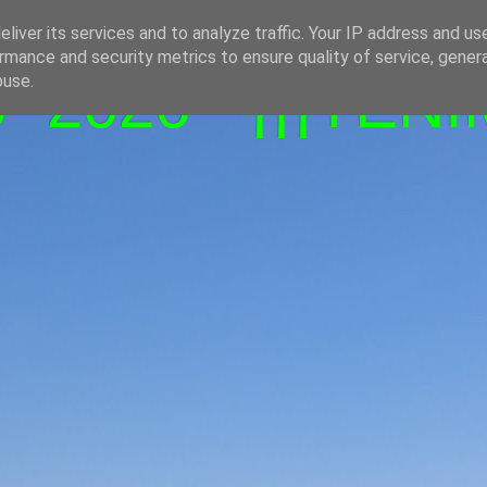
liver its services and to analyze traffic. Your IP address and us
rmance and security metrics to ensure quality of service, gene
-2026 - ¡¡¡TENI
buse.