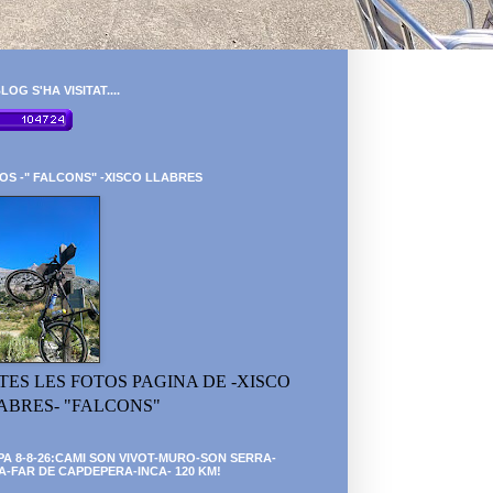
LOG S'HA VISITAT....
OS -" FALCONS" -XISCO LLABRES
TES LES FOTOS PAGINA DE -XISCO
ABRES- "FALCONS"
PA 8-8-26:CAMI SON VIVOT-MURO-SON SERRA-
A-FAR DE CAPDEPERA-INCA- 120 KM!