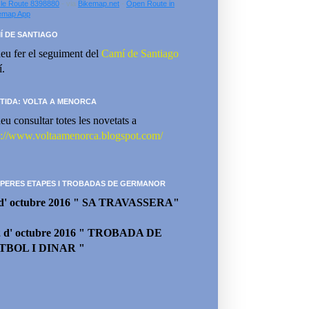
le Route 8398880
- via
Bikemap.net
-
Open Route in
emap App
Í DE SANTIAGO
eu fer el seguiment del
Camí de Santiago
í.
TIDA: VOLTA A MENORCA
eu consultar totes les novetats a
p://www.voltaamenorca.blogspot.com/
PERES ETAPES I TROBADAS DE GERMANOR
 d' octubre 2016 " SA TRAVASSERA"
2 d' octubre 2016 " TROBADA DE
TBOL I DINAR "