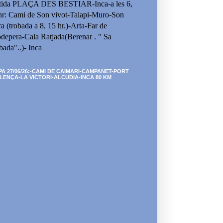
tida PLAÇA DES BESTIAR-Inca-a les 6,
hr: Cami de Son vivot-Talapi-Muro-Son
ra (trobada a 8, 15 hr.)-Arta-Far de
depera-Cala Ratjada(Berenar . " Sa
bada"..)- Inca
PA 27/06/26:-CAMI DE CAIMARI-CAMPANET-PORT
LENÇA-LA VICTORI-ALCUDIA-INCA 80 KM