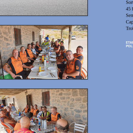
Sor
45 
Ser
Cap
Tro
ETA
POL