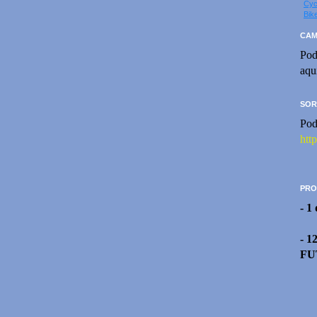
Cyc
Bik
CAM
Pod
aqu
SOR
Pod
htt
PRO
- 1
- 1
FU