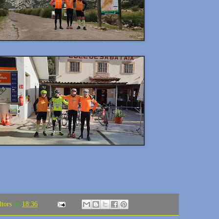
ltors
en
18:36