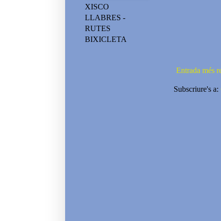
XISCO
LLABRES -
RUTES
BIXICLETA
Entrada més r
Subscriure's a: