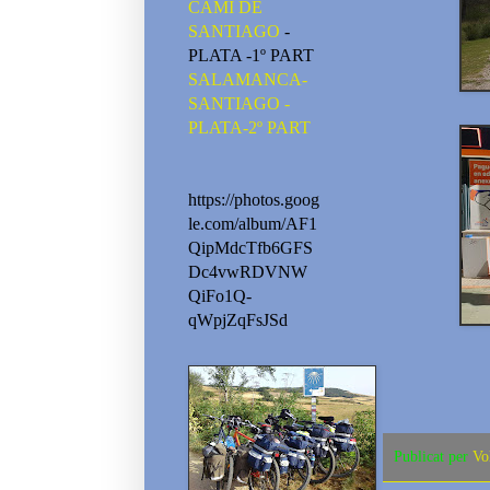
CAMI DE
SANTIAGO
-
PLATA -1º PART
SALAMANCA-
SANTIAGO -
PLATA-2º PART
https://photos.goog
le.com/album/AF1
QipMdcTfb6GFS
Dc4vwRDVNW
QiFo1Q-
qWpjZqFsJSd
Publicat per
Vo