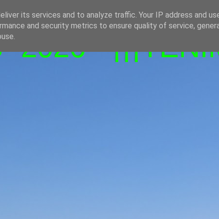
liver its services and to analyze traffic. Your IP address and us
rmance and security metrics to ensure quality of service, gene
-2026 - ¡¡¡TENI
buse.