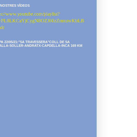
 NOSTRES VÍDEOS
ps://www.youtube.com/playlist?
st=PL8LKCaYjCygN8OZJ60zZmxuwKbLB
dr
PA 22/05/21:"SA TRAVESSERA"COLL DE SA
ALLA-SOLLER-ANDRATX-CAPDELLA-INCA 169 KM