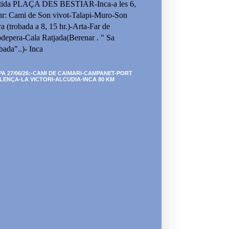
tida PLAÇA DES BESTIAR-Inca-a les 6,
hr: Cami de Son vivot-Talapi-Muro-Son
ra (trobada a 8, 15 hr.)-Arta-Far de
depera-Cala Ratjada(Berenar . " Sa
bada"..)- Inca
PA 27/06/26:-CAMI DE CAIMARI-CAMPANET-PORT
LENÇA-LA VICTORI-ALCUDIA-INCA 80 KM