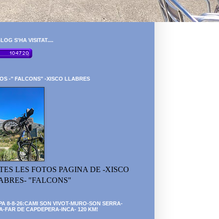
LOG S'HA VISITAT....
OS -" FALCONS" -XISCO LLABRES
TES LES FOTOS PAGINA DE -XISCO
ABRES- "FALCONS"
PA 8-8-26:CAMI SON VIVOT-MURO-SON SERRA-
A-FAR DE CAPDEPERA-INCA- 120 KM!