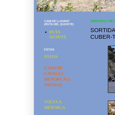
CAMI DE LLEVANT
DIMECRES, 5 DE 
(RUTA DEL QUIJOTE)
SORTIDA
RUTA
CUBER-
QUIJOTE
FOTOS
FOTOS
CAMI DE
CAVALLS -
MENORCA(1-
4/05/2013)
VOLTA A
MENORCA