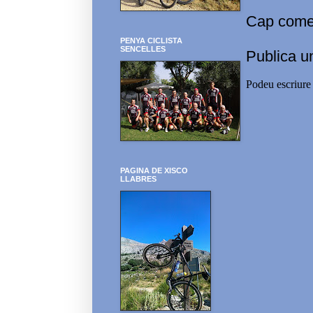
Cap comen
PENYA CICLISTA
SENCELLES
Publica u
Podeu escriure 
PAGINA DE XISCO
LLABRES