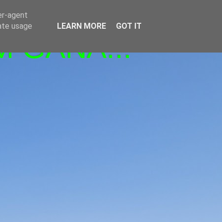
er-agent
rate usage
LEARN MORE
GOT IT
M GANA!!!