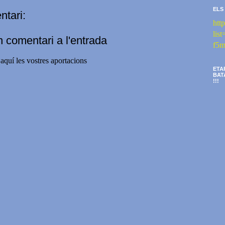
ELS
tari:
htt
li
n comentari a l'entrada
f5m
aquí les vostres aportacions
ETA
BAT
!!!