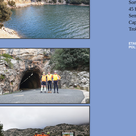
Sor
45 
Ser
Cap
Tro
ETA
POL