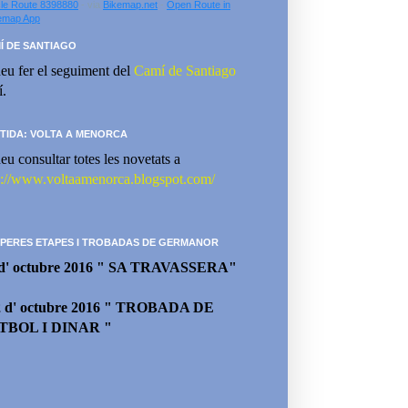
le Route 8398880
- via
Bikemap.net
-
Open Route in
emap App
Í DE SANTIAGO
eu fer el seguiment del
Camí de Santiago
í.
TIDA: VOLTA A MENORCA
eu consultar totes les novetats a
p://www.voltaamenorca.blogspot.com/
PERES ETAPES I TROBADAS DE GERMANOR
 d' octubre 2016 " SA TRAVASSERA"
2 d' octubre 2016 " TROBADA DE
TBOL I DINAR "