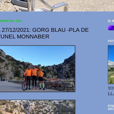
GENER DEL 2022
EL B
 27/12/2021: GORG BLAU -PLA DE
TUNEL MONNABER
FOT
TO
LL
ETA
ART