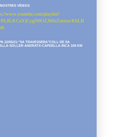
 NOSTRES VÍDEOS
ps://www.youtube.com/playlist?
st=PL8LKCaYjCygN8OZJ60zZmxuwKbLB
dr
PA 22/05/21:"SA TRAVESSERA"COLL DE SA
ALLA-SOLLER-ANDRATX-CAPDELLA-INCA 169 KM