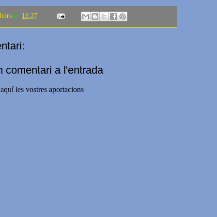
ltors
en
18:27
tari:
n comentari a l'entrada
aquí les vostres aportacions