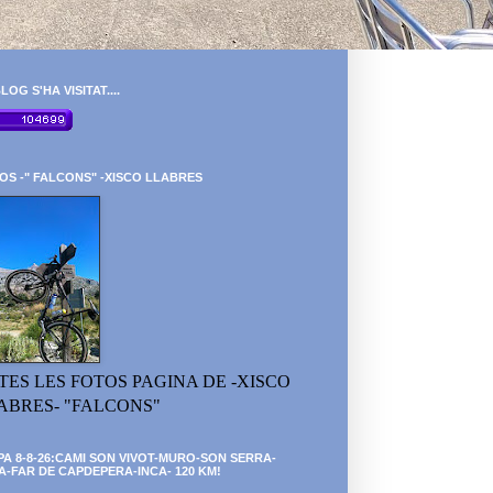
LOG S'HA VISITAT....
OS -" FALCONS" -XISCO LLABRES
TES LES FOTOS PAGINA DE -XISCO
ABRES- "FALCONS"
PA 8-8-26:CAMI SON VIVOT-MURO-SON SERRA-
A-FAR DE CAPDEPERA-INCA- 120 KM!