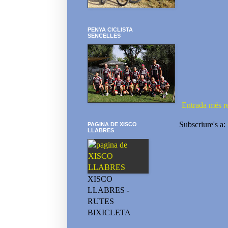
PENYA CICLISTA
SENCELLES
Entrada més r
Subscriure's a:
PAGINA DE XISCO
LLABRES
XISCO
LLABRES -
RUTES
BIXICLETA