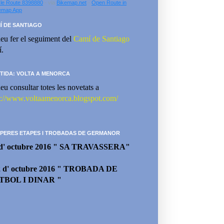
le Route 8398880
- via
Bikemap.net
-
Open Route in
emap App
Í DE SANTIAGO
eu fer el seguiment del
Camí de Santiago
í.
TIDA: VOLTA A MENORCA
eu consultar totes les novetats a
p://www.voltaamenorca.blogspot.com/
PERES ETAPES I TROBADAS DE GERMANOR
 d' octubre 2016 " SA TRAVASSERA"
2 d' octubre 2016 " TROBADA DE
TBOL I DINAR "