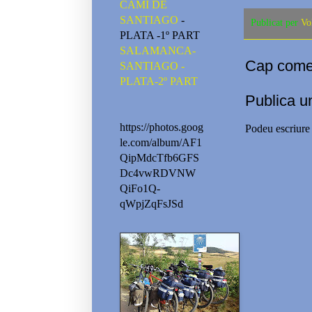
CAMI DE
SANTIAGO
-
Publicat per
Vo
PLATA -1º PART
SALAMANCA-
Cap comen
SANTIAGO -
PLATA-2º PART
Publica u
https://photos.goog
Podeu escriure 
le.com/album/AF1
QipMdcTfb6GFS
Dc4vwRDVNW
QiFo1Q-
qWpjZqFsJSd