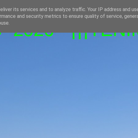
liver its services and to analyze traffic. Your IP address and us
rmance and security metrics to ensure quality of service, gene
-2026 - ¡¡¡TENI
buse.