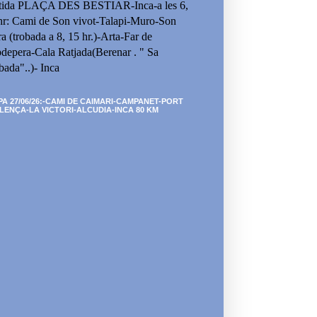
tida PLAÇA DES BESTIAR-Inca-a les 6,
hr: Cami de Son vivot-Talapi-Muro-Son
ra (trobada a 8, 15 hr.)-Arta-Far de
depera-Cala Ratjada(Berenar . " Sa
bada"..)- Inca
PA 27/06/26:-CAMI DE CAIMARI-CAMPANET-PORT
LENÇA-LA VICTORI-ALCUDIA-INCA 80 KM