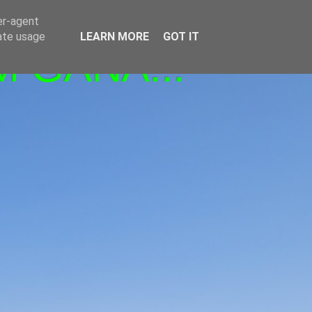
er-agent
rate usage
LEARN MORE
GOT IT
M GANA!!!