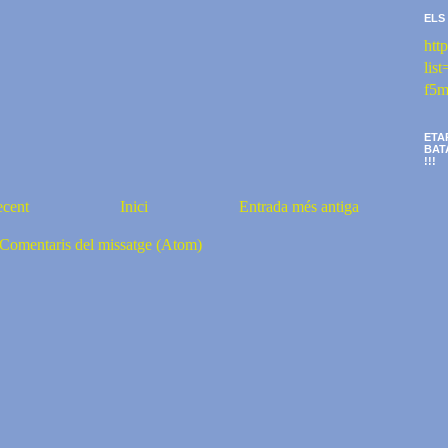
ELS
htt
li
f5m
ETA
BAT
!!!
ecent
Inici
Entrada més antiga
Comentaris del missatge (Atom)