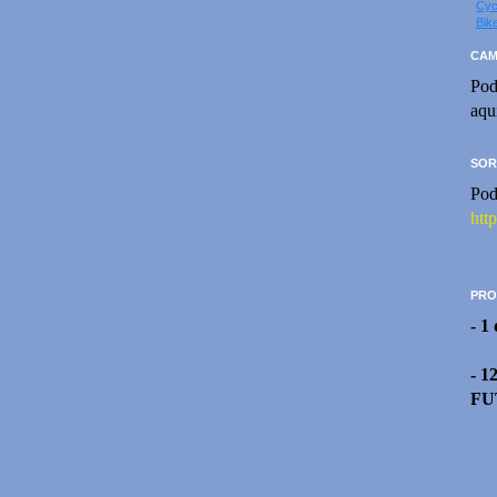
Cyc
Bik
CAM
Pod
aqu
SOR
Pod
htt
PRO
- 1
- 1
FU