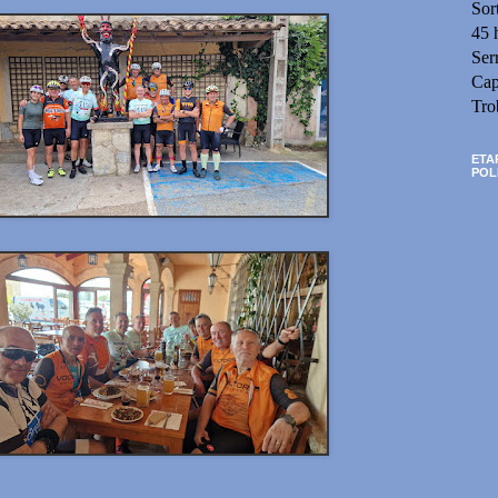
Sor
45 
Ser
Cap
Tro
ETA
POL