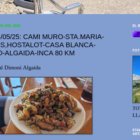
IG DEL 2025
EL B
/05/25: CAMI MURO-STA.MARIA-
S,HOSTALOT-CASA BLANCA-
FOT
-ALGAIDA-INCA 80 KM
al Dimoni Algaida
TO
LL
ETA
ART