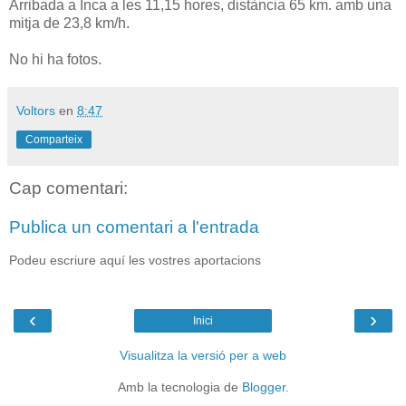
Arribada a Inca a les 11,15 hores, distància 65 km. amb una
mitja de 23,8 km/h.
No hi ha fotos.
Voltors
en
8:47
Comparteix
Cap comentari:
Publica un comentari a l'entrada
Podeu escriure aquí les vostres aportacions
‹
›
Inici
Visualitza la versió per a web
Amb la tecnologia de
Blogger
.