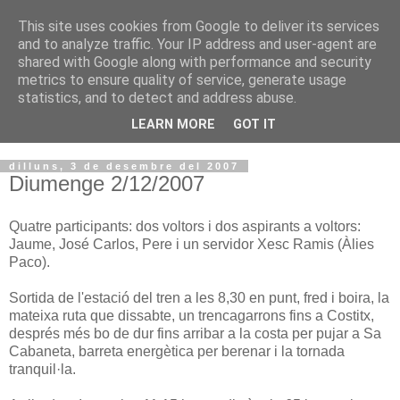
This site uses cookies from Google to deliver its services
VOLTORS -2026 -
and to analyze traffic. Your IP address and user-agent are
shared with Google along with performance and security
¡¡¡TENIM GANA!!!
metrics to ensure quality of service, generate usage
statistics, and to detect and address abuse.
I NO FEIM ...
LEARN MORE
GOT IT
dilluns, 3 de desembre del 2007
Diumenge 2/12/2007
Quatre participants: dos voltors i dos aspirants a voltors:
Jaume, José Carlos, Pere i un servidor Xesc Ramis (Àlies
Paco).
Sortida de l'estació del tren a les 8,30 en punt, fred i boira, la
mateixa ruta que dissabte, un trencagarrons fins a Costitx,
després més bo de dur fins arribar a la costa per pujar a Sa
Cabaneta, barreta energètica per berenar i la tornada
tranquil·la.