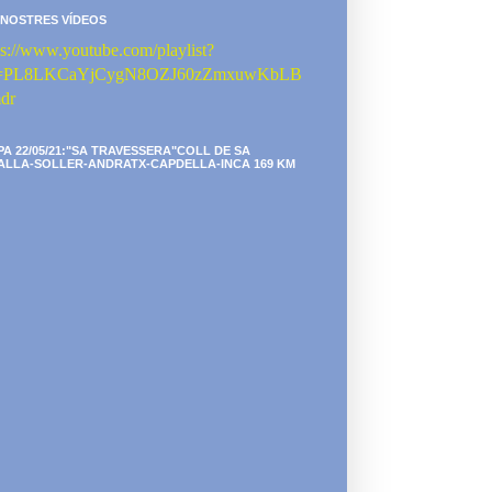
 NOSTRES VÍDEOS
ps://www.youtube.com/playlist?
st=PL8LKCaYjCygN8OZJ60zZmxuwKbLB
dr
PA 22/05/21:"SA TRAVESSERA"COLL DE SA
ALLA-SOLLER-ANDRATX-CAPDELLA-INCA 169 KM