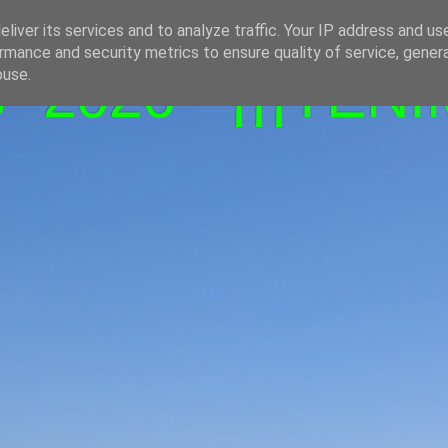
liver its services and to analyze traffic. Your IP address and us
rmance and security metrics to ensure quality of service, gene
-2026 - ¡¡¡TENI
buse.