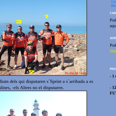
Cyc
Bik
CAM
Pod
aqu
SOR
Pod
htt
PRO
- 1
dium dels qui disputaren s´Sprint a s´arribada a es
lines, -els Altres no el disputaren.
- 1
FU