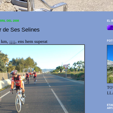
BRIL DEL 2008
EL B
r de Ses Selines
 km, ¡¡¡¡, ens hem superat
FOT
TO
LL
ETA
ART