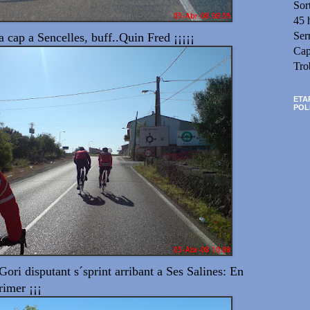
Sor
45 
Ser
ca cap a Sencelles, buff..Quin Fred ¡¡¡¡¡
Cap
Tro
ETA
POL
Gori disputant s´sprint arribant a Ses Salines: En
rimer ¡¡¡