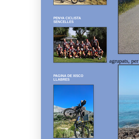
PENYA CICLISTA
SENCELLES
agrupats, per
PAGINA DE XISCO
LLABRES