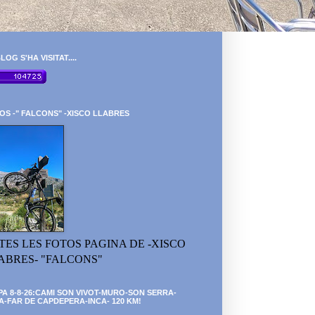
LOG S'HA VISITAT....
OS -" FALCONS" -XISCO LLABRES
TES LES FOTOS PAGINA DE -XISCO
ABRES- "FALCONS"
PA 8-8-26:CAMI SON VIVOT-MURO-SON SERRA-
A-FAR DE CAPDEPERA-INCA- 120 KM!