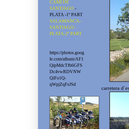
CAMI DE
SANTIAGO
-
PLATA -1º PART
SALAMANCA-
SANTIAGO -
PLATA-2º PART
https://photos.goog
le.com/album/AF1
QipMdcTfb6GFS
Dc4vwRDVNW
QiFo1Q-
qWpjZqFsJSd
carretera d´e