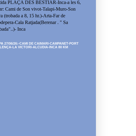
tida PLAÇA DES BESTIAR-Inca-a les 6,
hr: Cami de Son vivot-Talapi-Muro-Son
ra (trobada a 8, 15 hr.)-Arta-Far de
depera-Cala Ratjada(Berenar . " Sa
bada"..)- Inca
PA 27/06/26:-CAMI DE CAIMARI-CAMPANET-PORT
LENÇA-LA VICTORI-ALCUDIA-INCA 80 KM