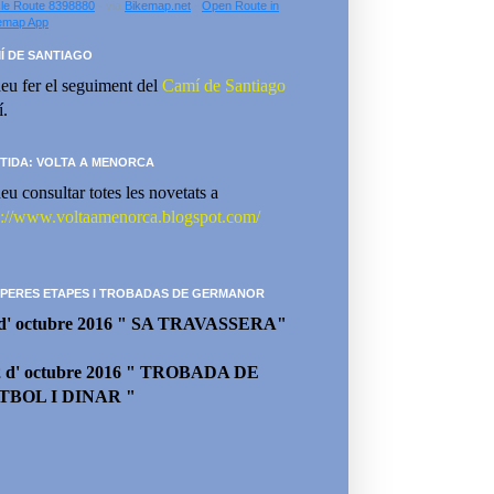
le Route 8398880
- via
Bikemap.net
-
Open Route in
emap App
Í DE SANTIAGO
eu fer el seguiment del
Camí de Santiago
í.
TIDA: VOLTA A MENORCA
eu consultar totes les novetats a
p://www.voltaamenorca.blogspot.com/
PERES ETAPES I TROBADAS DE GERMANOR
 d' octubre 2016 " SA TRAVASSERA"
2 d' octubre 2016 " TROBADA DE
TBOL I DINAR "