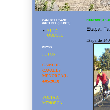
CAMI DE LLEVANT
DIUMENGE, 6 D’A
(RUTA DEL QUIJOTE)
Etapa: Fa
RUTA
QUIJOTE
Etapa de 140
FOTOS
FOTOS
CAMI DE
CAVALLS -
MENORCA(1-
4/05/2013)
VOLTA A
MENORCA