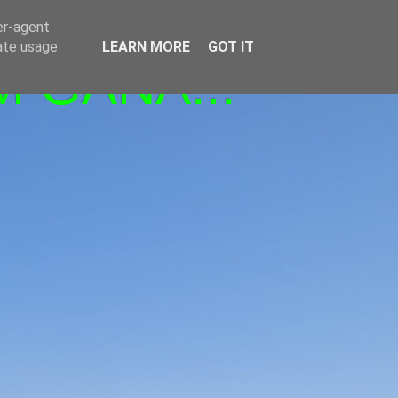
er-agent
rate usage
LEARN MORE
GOT IT
M GANA!!!