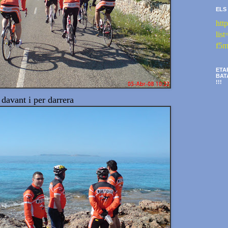
ELS
htt
li
f5m
ETA
BAT
!!!
 davant i per darrera