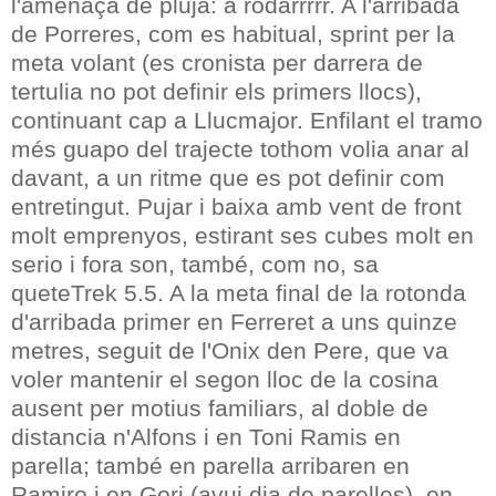
l'amenaça de pluja: a rodarrrrr. A l'arribada
de Porreres, com es habitual, sprint per la
meta volant (es cronista per darrera de
tertulia no pot definir els primers llocs),
continuant cap a Llucmajor. Enfilant el tramo
més guapo del trajecte tothom volia anar al
davant, a un ritme que es pot definir com
entretingut. Pujar i baixa amb vent de front
molt emprenyos, estirant ses cubes molt en
serio i fora son, també, com no, sa
queteTrek 5.5. A la meta final de la rotonda
d'arribada primer en Ferreret a uns quinze
metres, seguit de l'Onix den Pere, que va
voler mantenir el segon lloc de la cosina
ausent per motius familiars, al doble de
distancia n'Alfons i en Toni Ramis en
parella; també en parella arribaren en
Ramiro i en Gori (avui dia de parelles), en