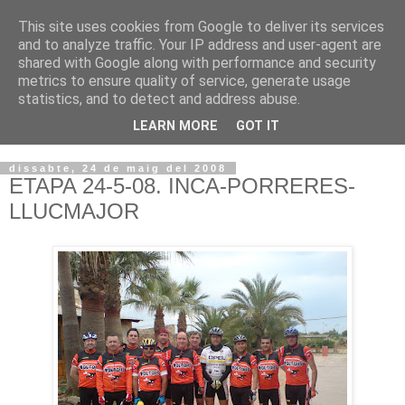
This site uses cookies from Google to deliver its services
VOLTORS -2026 -
and to analyze traffic. Your IP address and user-agent are
shared with Google along with performance and security
¡¡¡TENIM GANA!!!
metrics to ensure quality of service, generate usage
statistics, and to detect and address abuse.
I NO FEIM ...
LEARN MORE
GOT IT
dissabte, 24 de maig del 2008
ETAPA 24-5-08. INCA-PORRERES-
LLUCMAJOR