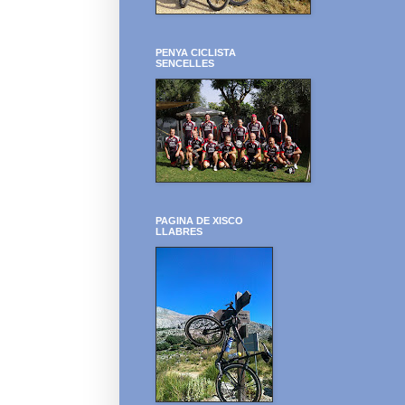
PENYA CICLISTA
SENCELLES
PAGINA DE XISCO
LLABRES