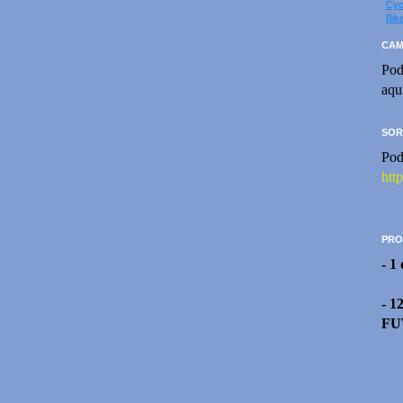
Cyc
Bik
CAM
Pod
aqu
SOR
Pod
htt
PRO
- 1
- 1
FU