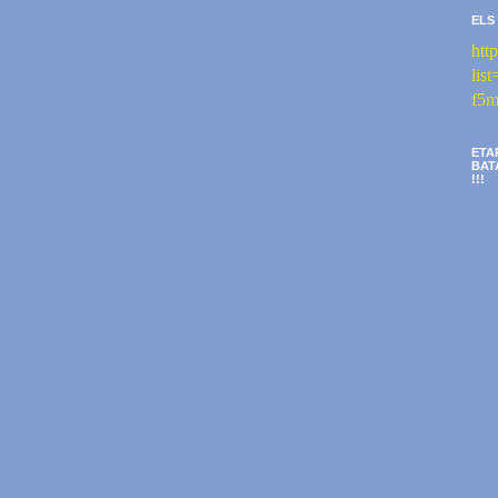
ELS
htt
li
f5m
ETA
BAT
!!!