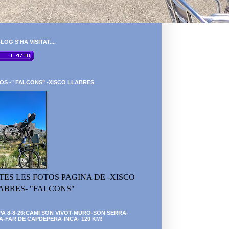
LOG S'HA VISITAT....
OS -" FALCONS" -XISCO LLABRES
TES LES FOTOS PAGINA DE -XISCO
ABRES- "FALCONS"
PA 8-8-26:CAMI SON VIVOT-MURO-SON SERRA-
A-FAR DE CAPDEPERA-INCA- 120 KM!