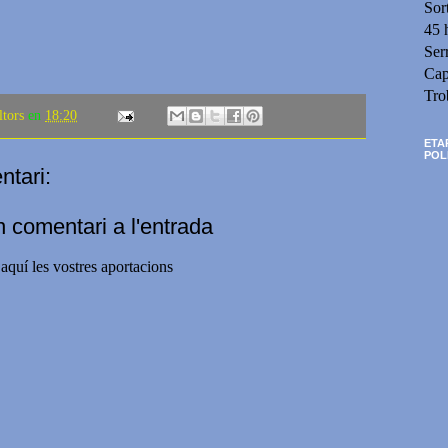
Sor
45 
Ser
Cap
Tro
ltors
en
18:20
ETA
POL
tari:
n comentari a l'entrada
aquí les vostres aportacions