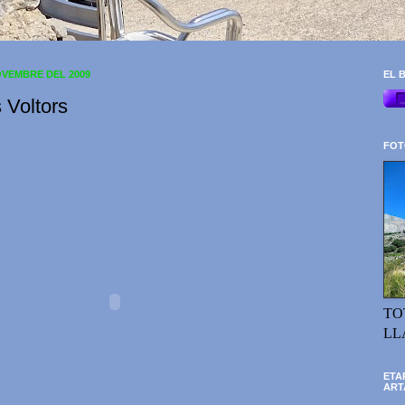
OVEMBRE DEL 2009
EL B
 Voltors
FOT
TO
LL
ETA
ART