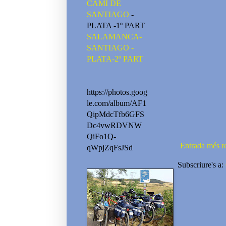
CAMI DE
SANTIAGO
-
PLATA -1º PART
SALAMANCA-
SANTIAGO -
PLATA-2º PART
https://photos.goog
le.com/album/AF1
QipMdcTfb6GFS
Dc4vwRDVNW
QiFo1Q-
Entrada més r
qWpjZqFsJSd
Subscriure's a: