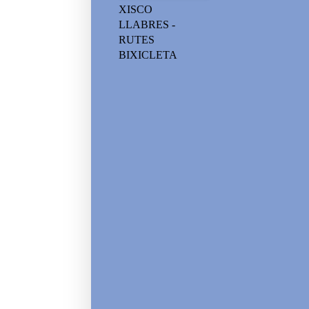
XISCO
LLABRES -
RUTES
BIXICLETA