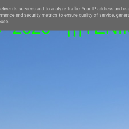
liver its services and to analyze traffic. Your IP address and us
rmance and security metrics to ensure quality of service, gene
-2026 - ¡¡¡TENI
buse.