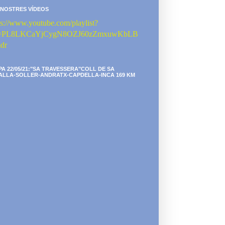
 NOSTRES VÍDEOS
ps://www.youtube.com/playlist?
st=PL8LKCaYjCygN8OZJ60zZmxuwKbLB
dr
PA 22/05/21:"SA TRAVESSERA"COLL DE SA
ALLA-SOLLER-ANDRATX-CAPDELLA-INCA 169 KM