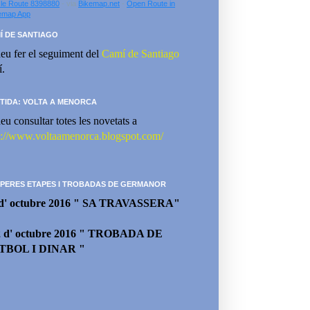
le Route 8398880
- via
Bikemap.net
-
Open Route in
emap App
Í DE SANTIAGO
eu fer el seguiment del
Camí de Santiago
í.
TIDA: VOLTA A MENORCA
eu consultar totes les novetats a
p://www.voltaamenorca.blogspot.com/
PERES ETAPES I TROBADAS DE GERMANOR
 d' octubre 2016 " SA TRAVASSERA"
2 d' octubre 2016 " TROBADA DE
TBOL I DINAR "