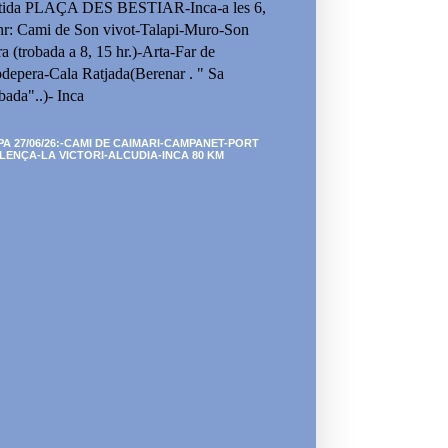
tida PLAÇA DES BESTIAR-Inca-a les 6,
hr: Cami de Son vivot-Talapi-Muro-Son
ra (trobada a 8, 15 hr.)-Arta-Far de
depera-Cala Ratjada(Berenar . " Sa
bada"..)- Inca
PA 27/06/26:-CAMI DE CAIMARI-CAMPANET-PORT
LENÇA-LA VICTORI-ALCUDIA-INCA 80 KM