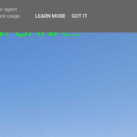
er-agent
rate usage
LEARN MORE
GOT IT
M GANA!!!