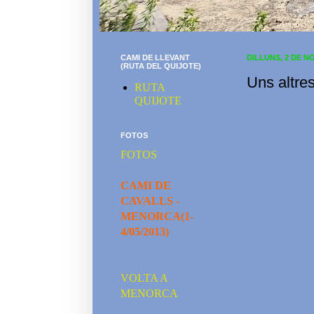
CAMI DE LLEVANT
DILLUNS, 2 DE N
(RUTA DEL QUIJOTE)
Uns altres
RUTA
QUIJOTE
FOTOS
FOTOS
CAMI DE
CAVALLS -
MENORCA(1-
4/05/2013)
VOLTA A
MENORCA