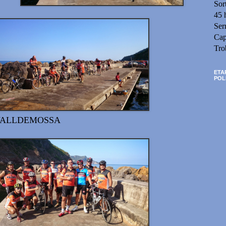
Sor
45 
Ser
Cap
Tro
ETA
POL
VALLDEMOSSA