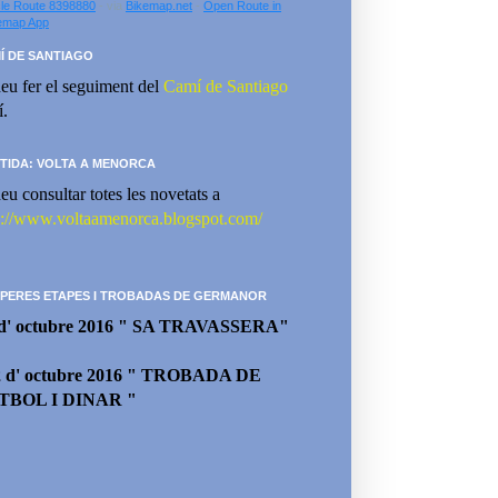
le Route 8398880
- via
Bikemap.net
-
Open Route in
emap App
Í DE SANTIAGO
eu fer el seguiment del
Camí de Santiago
í.
TIDA: VOLTA A MENORCA
eu consultar totes les novetats a
p://www.voltaamenorca.blogspot.com/
PERES ETAPES I TROBADAS DE GERMANOR
 d' octubre 2016 " SA TRAVASSERA"
2 d' octubre 2016 " TROBADA DE
TBOL I DINAR "