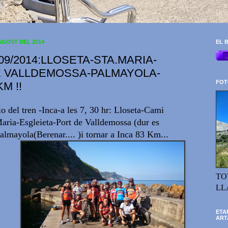
AGOST DEL 2014
EL B
09/2014:LLOSETA-STA.MARIA-
 VALLDEMOSSA-PALMAYOLA-
FOT
KM !!
io del tren -Inca-a les 7, 30 hr: Lloseta-Cami
Maria-Esgleieta-Port de Valldemossa (dur es
lmayola(Berenar.... )i tornar a Inca 83 Km...
TO
LL
ETA
ART