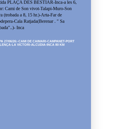
tida PLAÇA DES BESTIAR-Inca-a les 6,
hr: Cami de Son vivot-Talapi-Muro-Son
ra (trobada a 8, 15 hr.)-Arta-Far de
depera-Cala Ratjada(Berenar . " Sa
bada"..)- Inca
PA 27/06/26:-CAMI DE CAIMARI-CAMPANET-PORT
LENÇA-LA VICTORI-ALCUDIA-INCA 80 KM