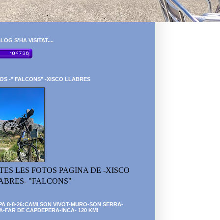
LOG S'HA VISITAT....
OS -" FALCONS" -XISCO LLABRES
TES LES FOTOS PAGINA DE -XISCO
ABRES- "FALCONS"
PA 8-8-26:CAMI SON VIVOT-MURO-SON SERRA-
A-FAR DE CAPDEPERA-INCA- 120 KM!