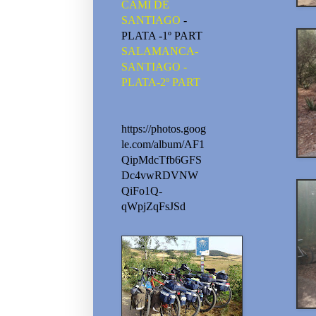
CAMI DE
SANTIAGO
-
PLATA -1º PART
SALAMANCA-
SANTIAGO -
PLATA-2º PART
https://photos.goog
le.com/album/AF1
QipMdcTfb6GFS
Dc4vwRDVNW
QiFo1Q-
qWpjZqFsJSd