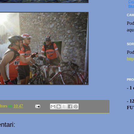
Cyc
Bik
CAM
Pod
aqu
SOR
Pod
htt
PRO
- 1
- 1
ltors
en
10:47
FU
tari: