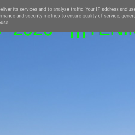
liver its services and to analyze traffic. Your IP address and us
rmance and security metrics to ensure quality of service, gene
-2026 - ¡¡¡TENI
buse.