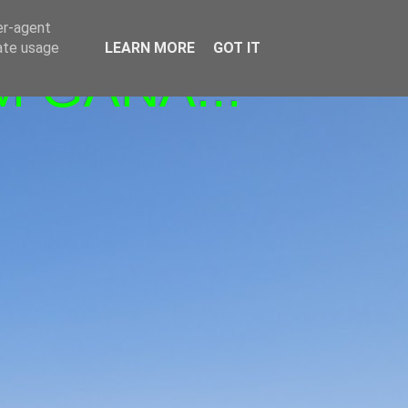
er-agent
rate usage
LEARN MORE
GOT IT
M GANA!!!