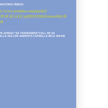
 NOSTRES VÍDEOS
ps://www.youtube.com/playlist?
st=PL8LKCaYjCygN8OZJ60zZmxuwKbLB
dr
PA 22/05/21:"SA TRAVESSERA"COLL DE SA
ALLA-SOLLER-ANDRATX-CAPDELLA-INCA 169 KM