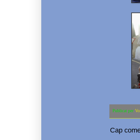
Publicat per
Vo
Cap comen