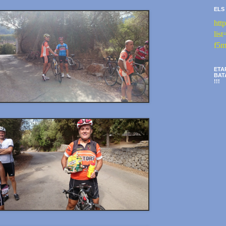
ELS
htt
li
f5m
ETA
BAT
!!!