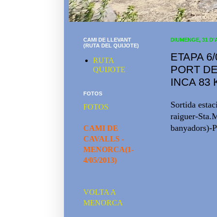
CAMI DE LLEVANT
DIUMENGE, 31 D’
(RUTA DEL QUIJOTE)
ETAPA 6/
RUTA
PORT DE
QUIJOTE
INCA 83 
FOTOS
Sortida estac
FOTOS
raiguer-Sta.
banyadors)-Pa
CAMI DE
CAVALLS -
MENORCA(1-
4/05/2013)
VOLTA A
MENORCA