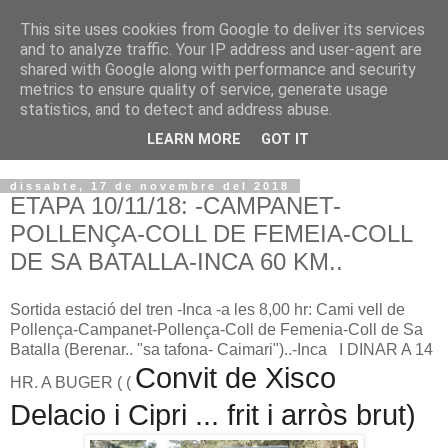
This site uses cookies from Google to deliver its services
VOLTORS -2026 -
and to analyze traffic. Your IP address and user-agent are
shared with Google along with performance and security
¡¡¡TENIM GANA!!!
metrics to ensure quality of service, generate usage
statistics, and to detect and address abuse.
I NO FEIM ...
LEARN MORE
GOT IT
dissabte, 17 de novembre del 2018
ETAPA 10/11/18: -CAMPANET-
POLLENÇA-COLL DE FEMEIA-COLL
DE SA BATALLA-INCA 60 KM..
Sortida estació del tren -Inca -a les 8,00 hr: Cami vell de
Pollença-Campanet-Pollença-Coll de Femenia-Coll de Sa
Batalla (Berenar.. "sa tafona- Caimari")..-Inca I DINAR A 14
Convit de Xisco 
HR. A BUGER ( (
Delacio i Cipri ... frit i arròs brut)