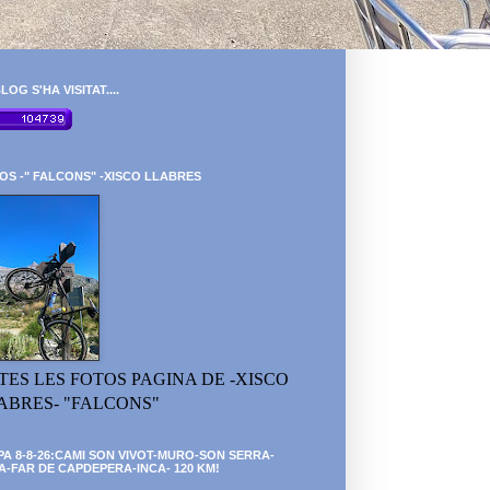
LOG S'HA VISITAT....
OS -" FALCONS" -XISCO LLABRES
TES LES FOTOS PAGINA DE -XISCO
ABRES- "FALCONS"
PA 8-8-26:CAMI SON VIVOT-MURO-SON SERRA-
A-FAR DE CAPDEPERA-INCA- 120 KM!