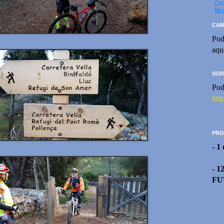
Cyc
Bik
CAM
Pod
aqu
SOR
Pod
htt
PRO
- 1
- 1
FU