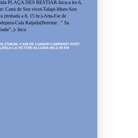
tida PLAÇA DES BESTIAR-Inca-a les 6,
hr: Cami de Son vivot-Talapi-Muro-Son
ra (trobada a 8, 15 hr.)-Arta-Far de
depera-Cala Ratjada(Berenar . " Sa
bada"..)- Inca
PA 27/06/26:-CAMI DE CAIMARI-CAMPANET-PORT
LENÇA-LA VICTORI-ALCUDIA-INCA 80 KM