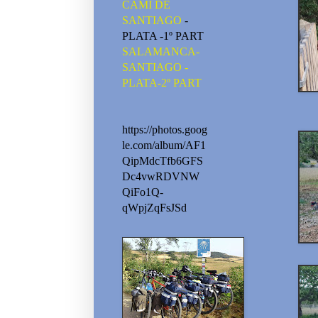
CAMI DE
SANTIAGO
-
PLATA -1º PART
SALAMANCA-
SANTIAGO -
PLATA-2º PART
https://photos.goog
le.com/album/AF1
QipMdcTfb6GFS
Dc4vwRDVNW
QiFo1Q-
qWpjZqFsJSd