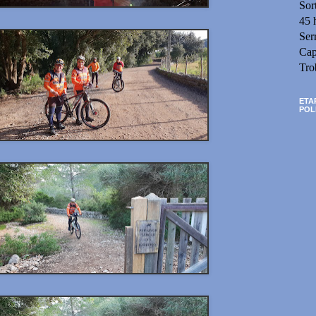
Sor
45 
Ser
Cap
Tro
ETA
POL