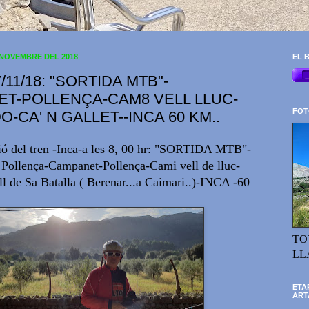
 NOVEMBRE DEL 2018
EL B
/11/18: "SORTIDA MTB"-
T-POLLENÇA-CAM8 VELL LLUC-
FOT
O-CA' N GALLET--INCA 60 KM..
ció del tren -Inca-a les 8, 00 hr: "SORTIDA MTB"-
 Pollença-Campanet-Pollença-Cami vell de lluc-
ll de Sa Batalla ( Berenar...a Caimari..)-INCA -60
TO
LL
ETA
ART