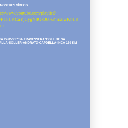
 NOSTRES VÍDEOS
ps://www.youtube.com/playlist?
st=PL8LKCaYjCygN8OZJ60zZmxuwKbLB
dr
PA 22/05/21:"SA TRAVESSERA"COLL DE SA
ALLA-SOLLER-ANDRATX-CAPDELLA-INCA 169 KM