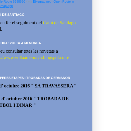
le Route 8398880
- via
Bikemap.net
-
Open Route in
emap App
Í DE SANTIAGO
eu fer el seguiment del
Camí de Santiago
í.
TIDA: VOLTA A MENORCA
eu consultar totes les novetats a
p://www.voltaamenorca.blogspot.com/
PERES ETAPES I TROBADAS DE GERMANOR
 d' octubre 2016 " SA TRAVASSERA"
2 d' octubre 2016 " TROBADA DE
TBOL I DINAR "