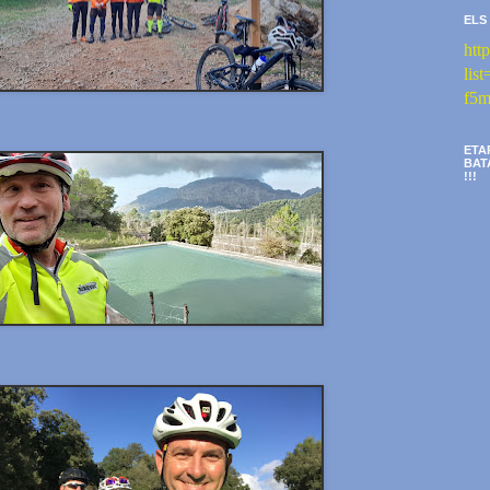
ELS
htt
li
f5m
ETA
BAT
!!!