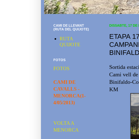
CAMI DE LLEVANT
DISSABTE, 17 DE
(RUTA DEL QUIJOTE)
ETAPA 17
RUTA
CAMPANE
QUIJOTE
BINIFALD
FOTOS
Sortida esta
FOTOS
Cami vell de
Binifaldo-Co
CAMI DE
CAVALLS -
KM
MENORCA(1-
4/05/2013)
VOLTA A
MENORCA