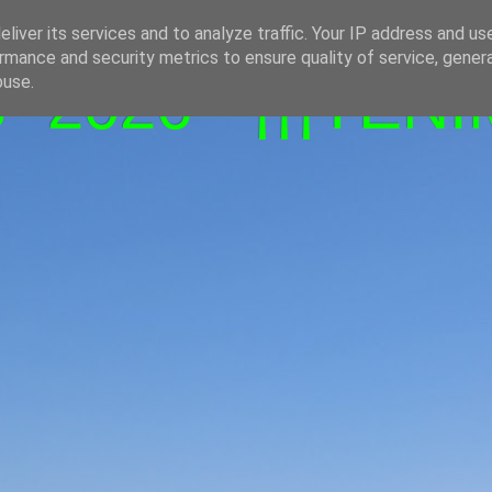
liver its services and to analyze traffic. Your IP address and us
rmance and security metrics to ensure quality of service, gene
-2026 - ¡¡¡TENI
buse.