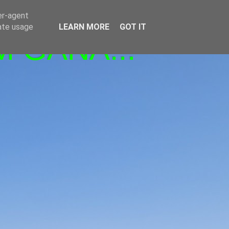
er-agent
rate usage
LEARN MORE
GOT IT
M GANA!!!