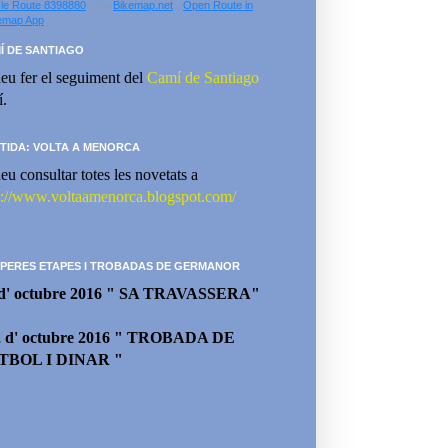
le Route 8398880
- via
Bikemap.net
-
Open Route in
emap App
Í DE SANTIAGO
eu fer el seguiment del
Camí de Santiago
í.
TIDA: VOLTA A MENORCA
eu consultar totes les novetats a
p://www.voltaamenorca.blogspot.com/
PERES ETAPES I TROBADAS DE GERMANOR
 d' octubre 2016 " SA TRAVASSERA"
2 d' octubre 2016 " TROBADA DE
TBOL I DINAR "