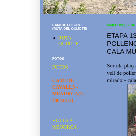
CAMI DE LLEVANT
DIMECRES, 17 DE
(RUTA DEL QUIJOTE)
ETAPA 1
RUTA
POLLENÇ
QUIJOTE
CALA MU
FOTOS
Sortida plaça
FOTOS
vell de polle
mirador- cala
CAMI DE
CAVALLS -
MENORCA(1-
4/05/2013)
VOLTA A
MENORCA