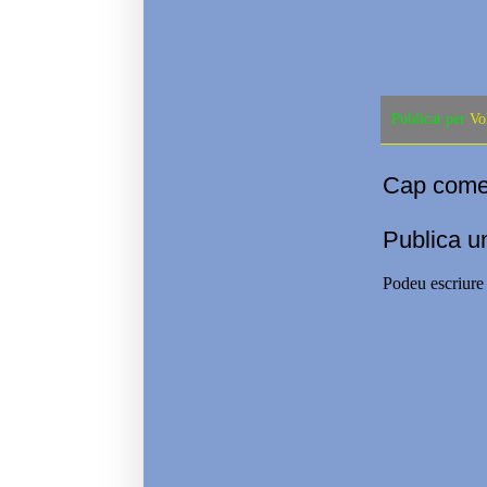
Publicat per
Vo
Cap comen
Publica u
Podeu escriure 