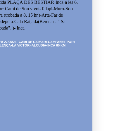
tida PLAÇA DES BESTIAR-Inca-a les 6,
hr: Cami de Son vivot-Talapi-Muro-Son
ra (trobada a 8, 15 hr.)-Arta-Far de
depera-Cala Ratjada(Berenar . " Sa
bada"..)- Inca
PA 27/06/26:-CAMI DE CAIMARI-CAMPANET-PORT
LENÇA-LA VICTORI-ALCUDIA-INCA 80 KM