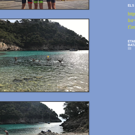
ELS
htt
li
f5m
ETA
BAT
!!!