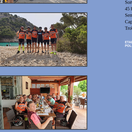
Sor
45 
Ser
Cap
Tro
ETA
POL