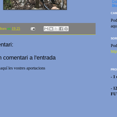
Cyc
Bik
CAM
Pod
aqu
ltors
en
19:25
SOR
tari:
Pod
htt
n comentari a l'entrada
aquí les vostres aportacions
PRO
- 1
- 1
FU