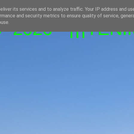
liver its services and to analyze traffic. Your IP address and us
rmance and security metrics to ensure quality of service, gene
-2026 - ¡¡¡TENI
buse.