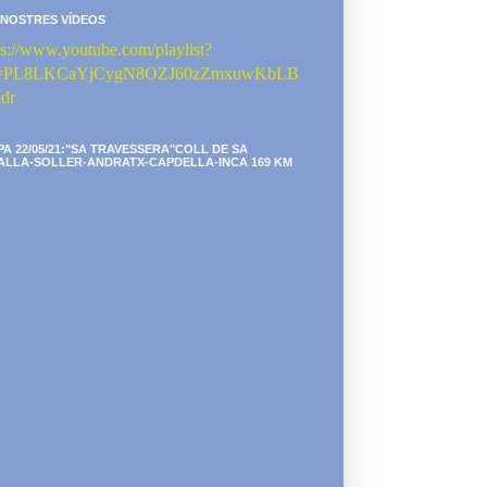
 NOSTRES VÍDEOS
ps://www.youtube.com/playlist?
st=PL8LKCaYjCygN8OZJ60zZmxuwKbLB
dr
PA 22/05/21:"SA TRAVESSERA"COLL DE SA
ALLA-SOLLER-ANDRATX-CAPDELLA-INCA 169 KM