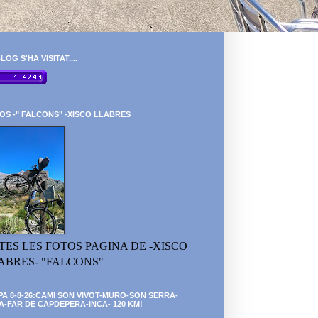
LOG S'HA VISITAT....
OS -" FALCONS" -XISCO LLABRES
TES LES FOTOS PAGINA DE -XISCO
ABRES- "FALCONS"
PA 8-8-26:CAMI SON VIVOT-MURO-SON SERRA-
A-FAR DE CAPDEPERA-INCA- 120 KM!