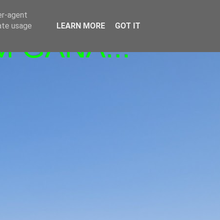
er-agent
rate usage
LEARN MORE
GOT IT
M GANA!!!