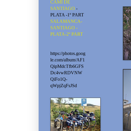
CAMI DE
SANTIAGO
-
PLATA -1º PART
SALAMANCA-
SANTIAGO -
PLATA-2º PART
https://photos.goog
le.com/album/AF1
QipMdcTfb6GFS
Dc4vwRDVNW
QiFo1Q-
qWpjZqFsJSd