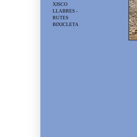
XISCO
LLABRES -
RUTES
BIXICLETA