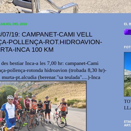
 JULIOL DEL 2019
EL B
3/07/19: CAMPANET-CAMI VELL
A-POLLENÇA-ROT.HIDROAVION-
FOT
RTA-INCA 100 KM
 des bestiar Inca-a les 7,00 hr: campanet-Cami
nça-pollença-rotonda hidroavion (trobada 8,30 hr)-
 murta-pt.alcudia (berenar."sa teulada"....)-Inca
TO
LL
ETA
ART